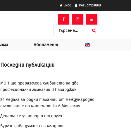
Вход
Регистрация
лама
Абонамент
Последни публикации
МОН ще преразгледа сливането на две
професионални гимназии в Пазарджик
24 медала за родни таланти от международно
състезание по математика в Монголия
Децата се учат едно от друго
Бургас дава думата на младите