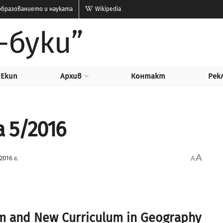
бразованието и науката
Wikipedia
-буки”
Екип
Архив
Контакт
Рек
а 5/2016
A
016 г.
A
m and New Curriculum in Geography