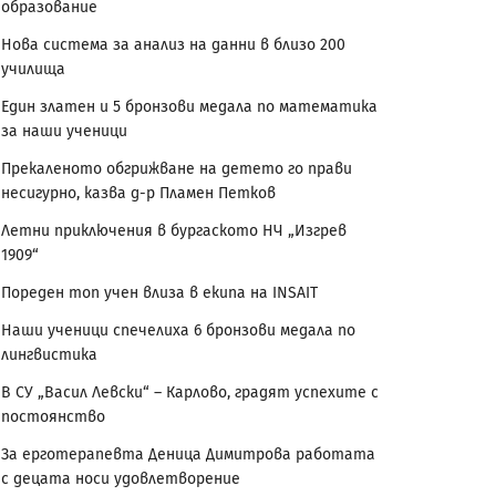
образование
Нова система за анализ на данни в близо 200
училища
Един златен и 5 бронзови медала по математика
за наши ученици
Прекаленото обгрижване на детето го прави
несигурно, казва д-р Пламен Петков
Летни приключения в бургаското НЧ „Изгрев
1909“
Пореден топ учен влиза в екипа на INSAIT
Наши ученици спечелиха 6 бронзови медала по
лингвистика
В СУ „Васил Левски“ – Карлово, градят успехите с
постоянство
За ерготерапевта Деница Димитрова работата
с децата носи удовлетворение