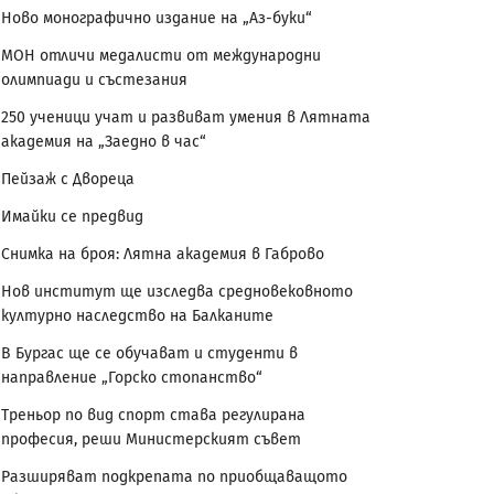
Ново монографично издание на „Аз-буки“
МОН отличи медалисти от международни
олимпиади и състезания
250 ученици учат и развиват умения в Лятната
академия на „Заедно в час“
Пейзаж с Двореца
Имайки се предвид
Снимка на броя: Лятна академия в Габрово
Нов институт ще изследва средновековното
културно наследство на Балканите
В Бургас ще се обучават и студенти в
направление „Горско стопанство“
Треньор по вид спорт става регулирана
професия, реши Министерският съвет
Разширяват подкрепата по приобщаващото