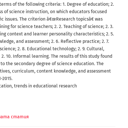
erms of the following criteria: 1. Degree of education; 2.
 of science instruction, on which educators focused
ific issues. The criterion â€œResearch topicsâ€ was
ing for science teachers; 2. 2. Teaching of science; 2. 3.
ing context and learner personality characteristics; 2. 5.
ledge, and assessment; 2. 6. Reflective practice; 2. 7.
cience; 2. 8. Educational technology; 2. 9. Cultural,
. 10. Informal learning. The results of this study found
d to the secondary degree of science education. The
ctives, curriculum, content knowledge, and assessment
1-2015.
cation, trends in educational research
лната статия