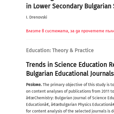
in Lower Secondary Bulgarian S
I. Drenovski
Влезте в системата, за да прочетете пъ
Education: Theory & Practice
Trends in Science Education Re
Bulgarian Educational Journals
Резюме.
The primary objective of this study is 
on content analyses of publications from 2011 to
â€œChemistry: Bulgarian Journal of Science Educ
Educationâ€, â€œBulgarian Physics Educationâ€
for content analysis of the selected journals is