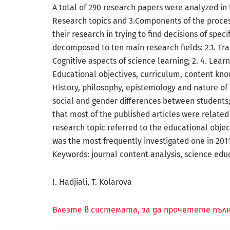
A total of 290 research papers were analyzed in t
Research topics and 3.Components of the process
their research in trying to find decisions of spec
decomposed to ten main research fields: 2.1. Train
Cognitive aspects of science learning; 2. 4. Learn
Educational objectives, curriculum, content know
History, philosophy, epistemology and nature of s
social and gender differences between students; 2
that most of the published articles were relate
research topic referred to the educational obje
was the most frequently investigated one in 201
Keywords: journal content analysis, science edu
I. Hadjiali, T. Kolarova
Влезте в системата, за да прочетете пъ