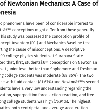
of Newtonian Mechanics: A Case of
onesia
ic phenomena have been of considerable interest to
tsâ€™ conceptions might differ from those generally
This study was possessed the conception profile of
oncept Inventory (FCI) and Mechanics Baseline test
rting the cause of misconceptions. A descriptive
 90 college physics students at Surabaya State
cated that, first, studentsâ€™ conceptions on Newtonian
s at Junior level better than Sophomore and Freshman.
ng college students was moderate (68.86%). The two
orce with fluid contact (81.67%) and Newtonâ€™s second
tudents have a very low understanding regarding the
vation, superposition force, action-reaction, and free
mong college students was high (75.91%). The highest
matics; both centripetal and average acceleration