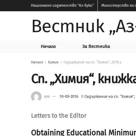
Национално издателство
"Аз-буки"
Министерство на о
Вестник „Аз
Начало
За вестника
Начало
Химия
Съдържание на сп. “Химия”, 2016 г.
Сп. „Химия“, книжк
от
10-09-2016
в
Съдържание на сп. “Химия”, 2
Letters to the Editor
Obtaining Educational Minimu