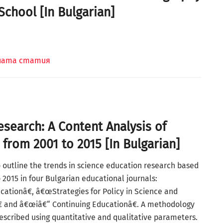
chool [In Bulgarian]
лната статия
search: A Content Analysis of
 from 2001 to 2015 [In Bulgarian]
to outline the trends in science education research based
 2015 in four Bulgarian educational journals:
ationâ€, â€œStrategies for Policy in Science and
 and â€œiâ€“ Continuing Educationâ€. A methodology
 described using quantitative and qualitative parameters.