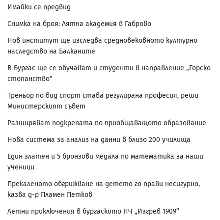
Имайки се предвид
Снимка на броя: Лятна академия в Габрово
Нов институт ще изследва средновековното културно
наследство на Балканите
В Бургас ще се обучават и студенти в направление „Горско
стопанство“
Треньор по вид спорт става регулирана професия, реши
Министерският съвет
Разширяват подкрепата по приобщаващото образование
Нова система за анализ на данни в близо 200 училища
Един златен и 5 бронзови медала по математика за наши
ученици
Прекаленото обгрижване на детето го прави несигурно,
казва д-р Пламен Петков
Летни приключения в бургаското НЧ „Изгрев 1909“