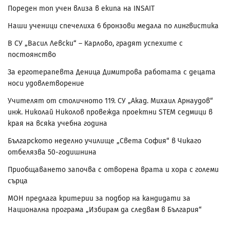
Пореден топ учен влиза в екипа на INSAIT
Наши ученици спечелиха 6 бронзови медала по лингвистика
В СУ „Васил Левски“ – Карлово, градят успехите с
постоянство
За ерготерапевта Деница Димитрова работата с децата
носи удовлетворение
Учителят от столичното 119. СУ „Акад. Михаил Арнаудов“
инж. Николай Николов провежда проектни STEM седмици в
края на всяка учебна година
Българското неделно училище „Света София“ в Чикаго
отбелязва 50-годишнина
Приобщаването започва с отворена врата и хора с големи
сърца
МОН предлага критерии за подбор на кандидати за
Национална програма „Избирам да следвам в България“