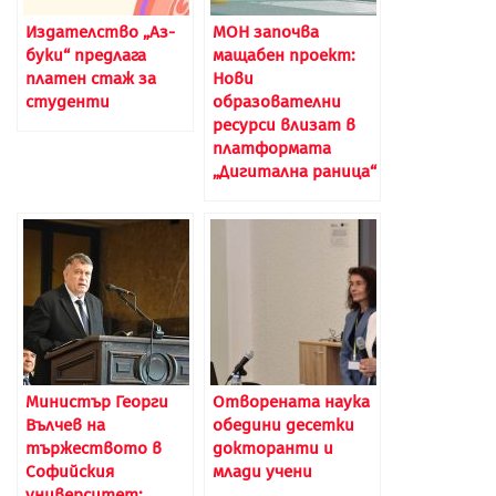
Издателство „Аз-
МОН започва
буки“ предлага
мащабен проект:
платен стаж за
Нови
студенти
образователни
ресурси влизат в
платформата
„Дигитална раница“
Министър Георги
Отворената наука
Вълчев на
обедини десетки
тържеството в
докторанти и
Софийския
млади учени
университет: