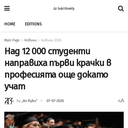
Az-buki Weekly
HOME
EDITIONS
Main Page
Новини
Новини 2026
Над 12 000 студенти
направиха първи крачки в
професията още докато
учат
A
by
„Аз-буки“
07-07-2026
A