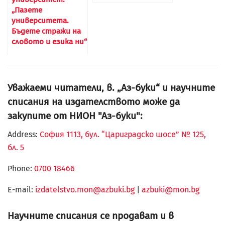
„Пазете
университета.
Бъдете стражи на
словото и езика ни“
Уважаеми читатели, в. „Аз-буки“ и научните
списания на издателството може да
закупите от НИОН "Аз-буки":
Address:
София 1113, бул. “Цариградско шосе” № 125,
бл. 5
Phone:
0700 18466
Е-mail:
izdatelstvo.mon@azbuki.bg
|
azbuki@mon.bg
Научните списания се продават и в