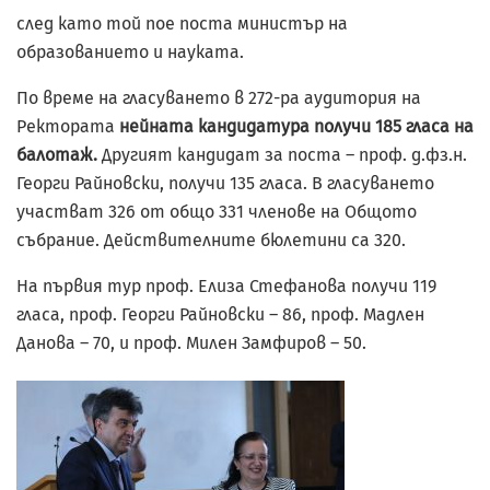
след като той пое поста министър на
образованието и науката.
По време на гласуването в 272-ра аудитория на
Ректората
нейната кандидатура получи 185 гласа на
балотаж.
Другият кандидат за поста – проф. д.фз.н.
Георги Райновски, получи 135 гласа. В гласуването
участват 326 от общо 331 членове на Общото
събрание. Действителните бюлетини са 320.
На първия тур проф. Елиза Стефанова получи 119
гласа, проф. Георги Райновски – 86, проф. Мадлен
Данова – 70, и проф. Милен Замфиров – 50.