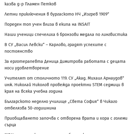
казва д-р Пламен Петков
Летни приключения в бургаското НЧ „Изгрев 1909“
Пореден топ учен влиза в екипа на INSAIT
Наши ученици спечелиха 6 бронзови медала по лингвистика
В СУ „Васил Левски“ – Карлово, градят успехите с
постоянство
За ерготерапевта Деница Димитрова работата с децата
носи удовлетворение
Учителят от столичното 119. СУ „Акад. Михаил Арнаудов“
инж. Николай Николов провежда проектни STEM седмици в
края на всяка учебна година
Българското неделно училище „Света София“ в Чикаго
отбелязва 50-годишнина
Приобщаването започва с отворена врата и хора с големи
сърца