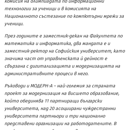
комисия на олимпиадата по информационни
технологии за ученици и в комисията на
Националното състезание по компютърни мрежи за
ученици.
През годините е заместник-декан на Факултета по
математика и информатика, два мандата е и
заместник-ректор на Софийския университет, като
значима част от управленската ѝ дейност е
свързана с дигитализацията и модернизацията на
административните процеси в него.
Ръководи и МОДЕРН-А – най-големия за страната
проект за модернизация на висшето образование,
който обединява 11 партниращи български
университета, над 20 асоциирани чуждестранни
университета партньори и три национално
представени организации на работодателите. В