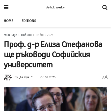
Az-buki Weekly
HOME
EDITIONS
Main Page
Новини
Новини 2026
Проф. д-р Елиза Стефанова
ще ръководи Софийския
университет
A
by
„Аз-буки“
07-07-2026
A