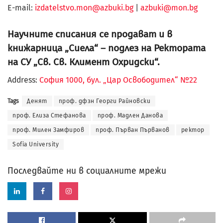
Е-mail:
izdatelstvo.mon@azbuki.bg
|
azbuki@mon.bg
Научните списания се продават и в
книжарница „Сиела“ – подлез на Ректората
на СУ „Св. Св. Климент Охридски“.
Address:
София 1000, бул. „Цар Освободител“ №22
Tags
Денят
проф. дфзн Георги Райновски
проф. Елиза Стефанова
проф. Мадлен Данова
проф. Милен Замфиров
проф. Първан Първанов
ректор
Sofia University
Последвайте ни в социалните мрежи