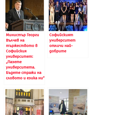
Министър Георги
Софийският
Вълчев на
университет
тържеството в
отличи най-
Софийския
добрите
университет:
„Пазете
университета.
Бъдете стражи на
словото и езика ни“