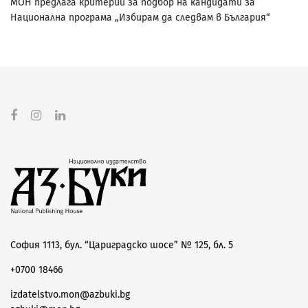
МОН предлага критерии за подбор на кандидати за
Национална програма „Избирам да следвам в България“
София 1113, бул. “Цариградско шосе” № 125, бл. 5
+0700 18466
izdatelstvo.mon@azbuki.bg