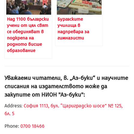
Над 1100 български
Бургаските
учени от цял свят
училища в
се обединяват в
надпревара за
подкрепа на
гимназисти
родното висше
образование
Уважаеми читатели, в. „Аз-буки“ и научните
списания на издателството може да
закупите от НИОН "Аз-буки":
Address:
София 1113, бул. “Цариградско шосе” № 125,
бл. 5
Phone:
0700 18466