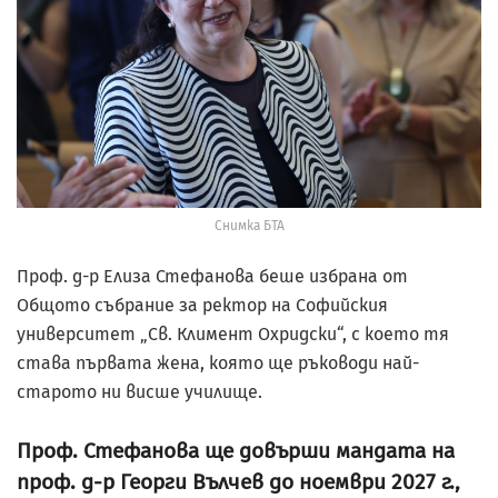
Снимка БТА
Проф. д-р Елиза Стефанова беше избрана от
Общото събрание за ректор на Софийския
университет „Св. Климент Охридски“, с което тя
става първата жена, която ще ръководи най-
старото ни висше училище.
Проф. Стефанова ще довърши мандата на
проф. д-р Георги Вълчев до ноември 2027 г.,