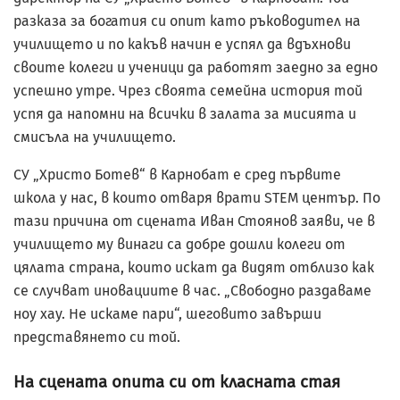
разказа за богатия си опит като ръководител на
училището и по какъв начин е успял да вдъхнови
своите колеги и ученици да работят заедно за едно
успешно утре. Чрез своята семейна история той
успя да напомни на всички в залата за мисията и
смисъла на училището.
СУ „Христо Ботев“ в Карнобат е сред първите
школа у нас, в които отваря врати STEM център. По
тази причина от сцената Иван Стоянов заяви, че в
училището му винаги са добре дошли колеги от
цялата страна, които искат да видят отблизо как
се случват иновациите в час. „Свободно раздаваме
ноу хау. Не искаме пари“, шеговито завърши
представянето си той.
На сцената опита си от класната стая