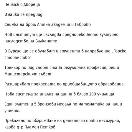
Пейзаж с Двореца
Имайки се предвид
Снимка на броя: Лятна академия в Габрово
Нов институт ще изследва средновековното културно
наследство на Балканите
В Бургас ще се обучават и студенти в направление „Горско
стопанство“
Треньор по вид спорт става регулирана професия, реши
Министерският съвет
Разширяват подкрепата по приобщаващото образование
Нова система за анализ на данни в близо 200 училища
Един златен и 5 бронзови медала по математика за наши
ученици
Прекаленото обгрижване на детето го прави несигурно,
казва д-р Пламен Петков