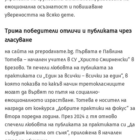
емоционална осъзнатост и повишаване
увереността на всяко дете.
Трима победители отличи и публиката чрез
гласуване
на сайта на prepodavame.bg. Първата е Павлина
Тотева – начален учител в СУ „Христо Смирненски“ в
Брезово. Тя печели любовта на публиката за
практиката си „Един за всички – всички за един“, в
която показва по какъв начин третокласниците
могат да вървят по пътя на социално-
емоционалното израстване. Тотева е носител на
награда от конкурса „Добрите практики на фокус“ за
втора поредна година. През 2024 г. тя отново
спечели любовта на публиката за практиката си „Да
събудим книгата от съня“, приложена в начален