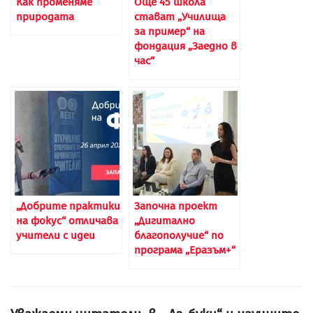
Как променяме
Още 45 школа
природата
стават „Училища
за пример“ на
фондация „Заедно в
час“
„Добрите практики
Започна проект
на фокус“ отличава
„Дигитално
учители с идеи
благополучие“ по
програма „Еразъм+“