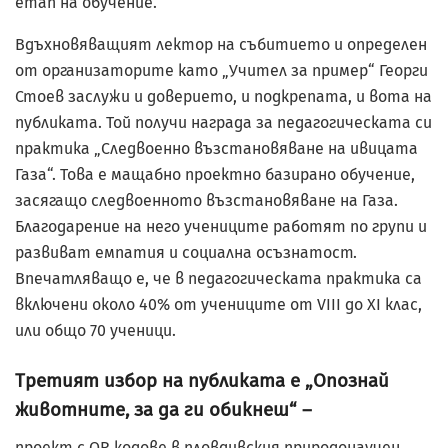
етап на обучение.
Вдъхновяващият лектор на събитието и определен
от организаторите като „Учител за пример“ Георги
Стоев заслужи и доверието, и подкрепата, и вота на
публиката. Той получи награда за педагогическата си
практика „Следвоенно възстановяване на ивицата
Газа“. Това е мащабно проектно базирано обучение,
засягащо следвоенното възстановяване на Газа.
Благодарение на него учениците работят по групи и
развиват емпатия и социална осъзнатост.
Впечатляващо е, че в педагогическата практика са
включени около 40% от учениците от VIII до XI клас,
или общо 70 ученици.
Третият избор на публиката е „Опознай
животните, за да ги обикнеш“ –
проект с QR кодове в пловдивския природонаучен