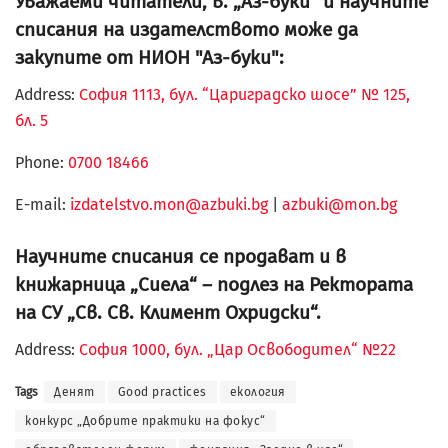
Уважаеми читатели, в. „Аз-буки“ и научните
списания на издателството може да
закупите от НИОН "Аз-буки":
Address:
София 1113, бул. “Цариградско шосе” № 125,
бл. 5
Phone:
0700 18466
Е-mail:
izdatelstvo.mon@azbuki.bg
|
azbuki@mon.bg
Научните списания се продават и в
книжарница „Сиела“ – подлез на Ректората
на СУ „Св. Св. Климент Охридски“.
Address:
София 1000, бул. „Цар Освободител“ №22
Tags
Денят
Good practices
екология
конкурс „Добрите практики на фокус“