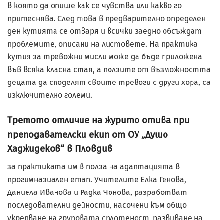
в която да опише как се чувства или какво го
притеснява. След това в предварително определен
ден кутията се отваря и всички заедно обсъждат
проблемите, описани на листовете. На практика
кутия за тревожни мисли може да бъде приложена
във всяка класна стая, а ползите от възможността
децата да споделят своите тревоги с други хора, са
изключително големи.
Третото отличие на журито отива при
преподавателски екип от ОУ „Душо
Хаджидеков“ в Пловдив
за практиката им в полза на адаптацията в
прогимназиален етап. Учителите Елка Генова,
Даниела Иванова и Радка Чонова, разработват
последователни дейности, насочени към общо
укрепване на груповата сплотеност, развиване на