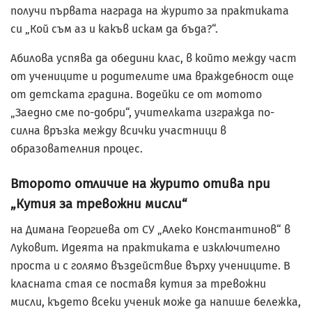
получи първата награда на журито за практиката
си „Кой съм аз и какъв искам да бъда?“.
Абилова успява да обедини клас, в който между част
от учениците и родителите има враждебност още
от детската градина. Водейки се от мотото
„Заедно сме по-добри“, учителката изгражда по-
силна връзка между всички участници в
образователния процес.
Второто отличие на журито отива при
„Кутия за тревожни мисли“
на Димана Георгиева от СУ „Алеко Константинов“ в
Луковит. Идеята на практиката е изключително
проста и с голямо въздействие върху учениците. В
класната стая се поставя кутия за тревожни
мисли, където всеки ученик може да напише бележка,