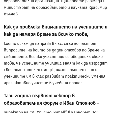
образователни организации. Щандовете разгледа и
министърът на образованието и науката Красимир
Вълчев.
Как да привлека вниманието на учениците и
как да намеря време за всичко това,
което искам да направя в час, са само част от
въпросите, на които бе даден отговор по време на
събитието. Всички участници се обединиха около
това, че успешните училища знаят как да изградят
своя положителен имидж, имат сплотен екип и
учениците им в клас развиват практически умения
чрез активно участие в учебния процес.
Тази година първият лектор в
образователния форум е Иван Стоянов –
директор на СУ „Христо Ботев“ в Карнобат. Той