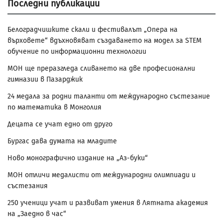
Последни публикации
Белоградчишките скали и фестивалът „Опера на
върховете“ вдъхновяват създаването на модел за STEM
обучение по информационни технологии
МОН ще преразгледа сливането на две професионални
гимназии в Пазарджик
24 медала за родни таланти от международно състезание
по математика в Монголия
Децата се учат едно от друго
Бургас дава думата на младите
Ново монографично издание на „Аз-буки“
МОН отличи медалисти от международни олимпиади и
състезания
250 ученици учат и развиват умения в Лятната академия
на „Заедно в час“