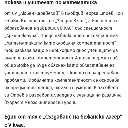
показа и учителят по математика
от СУ „Любен Каравелов“ в Пловдив Георги Стоев. Той
е бивш възпитаник на „Заедно в час“, а висшето си
образование е завършил в УАСГ със специалност
„Архитектура“. Представяйки интересната тема
„Математиката като глобална компетентност“
той разказа защо е необходимо днес учениците да
имат такава компетентност. А този термин най-
общо може да бъде обяснен като овластяване на
учениците с инструменти, с които да разрешават
проблеми. Глобалната компетентност се основава
на предметни знания, нагласи и умения. В часовете
си Стоев е разработил заедно с ученици на различна
възраст много интересни уроци.
Един от тях е „Създаване на бежански лагер“
с V клас.