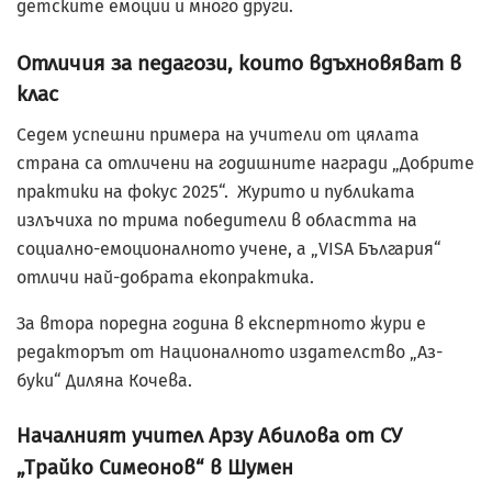
детските емоции и много други.
Отличия за педагози, които вдъхновяват в
клас
Седем успешни примера на учители от цялата
страна са отличени на годишните награди „Добрите
практики на фокус 2025“. Журито и публиката
излъчиха по трима победители в областта на
социално-емоционалното учене, а „VISA България“
отличи най-добрата екопрактика.
За втора поредна година в експертното жури е
редакторът от Националното издателство „Аз-
буки“ Диляна Кочева.
Началният учител Арзу Абилова от СУ
„Трайко Симеонов“ в Шумен