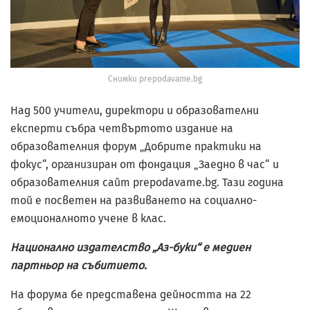
Снимки prepodavame.bg
Над 500 учители, директори и образователни
експерти събра четвъртото издание на
образователния форум „Добрите практики на
фокус“, организиран от фондация „Заедно в час“ и
образователния сайт prepodavame.bg. Тази година
той е посветен на развиването на социално-
емоционалното учене в клас.
Национално издателство „Аз-буки“ е медиен
партньор на събитието.
На форума бе представена дейността на 22