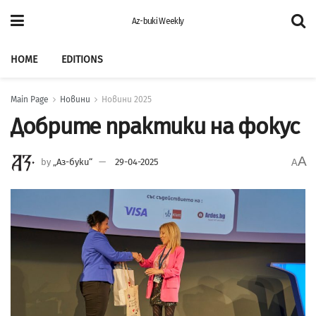
Az-buki Weekly
HOME
EDITIONS
Main Page
Новини
Новини 2025
Добрите практики на фокус
A
by
„Аз-буки“
29-04-2025
A