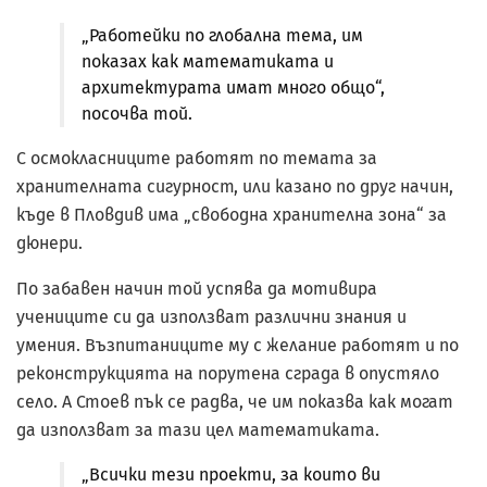
„Работейки по глобална тема, им
показах как математиката и
архитектурата имат много общо“,
посочва той.
С осмокласниците работят по темата за
хранителната сигурност, или казано по друг начин,
къде в Пловдив има „свободна хранителна зона“ за
дюнери.
По забавен начин той успява да мотивира
учениците си да използват различни знания и
умения. Възпитаниците му с желание работят и по
реконструкцията на порутена сграда в опустяло
село. А Стоев пък се радва, че им показва как могат
да използват за тази цел математиката.
„Всички тези проекти, за които ви