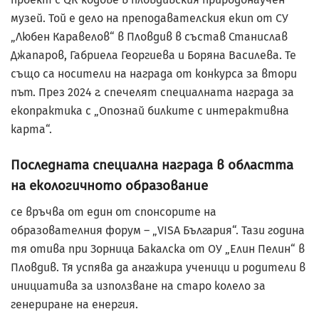
музей. Той е дело на преподавателския екип от СУ
„Любен Каравелов“ в Пловдив в състав Станислав
Джапаров, Габриела Георгиева и Боряна Василева. Те
също са носители на награда от конкурса за втори
път. През 2024 г. спечелят специалната награда за
екопрактика с „Опознай билките с интерактивна
карта“.
Последната специална награда в областта
на екологичното образование
се връчва от един от спонсорите на
образователния форум – „VISA България“. Тази година
тя отива при Зорница Бакалска от ОУ „Елин Пелин“ в
Пловдив. Тя успява да ангажира ученици и родители в
инициатива за използване на старо колело за
генериране на енергия.