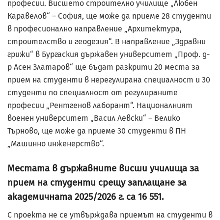
професии. Висшето строително училище „Любен
Каравелов“ – София, ще може да приеме 28 студенти
в професионално направление „Архитектура,
строителство и геодезия“. В направление „Здравни
грижи“ в Бургаския държавен университет „Проф. д-
р Асен Златаров“ ще бъдат разкрити 20 места за
прием на студенти в нерегулирана специалност и 30
студенти по специалност от регулираните
професии „Рентгенов лаборант“. Националният
военен университет „Васил Левски“ – Велико
Търново, ще може да приеме 30 студенти в ПН
„Машинно инженерство“.
Местата в държавните висши училища за
прием на студенти срещу заплащане за
академичната 2025/2026 г. са 16 551.
С проекта не се утвърждава приемът на студенти в