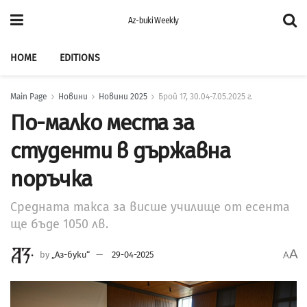
Az-buki Weekly
HOME
EDITIONS
Main Page
Новини
Новини 2025
Брой 17, 30.04-7.05.2025 г.
По-малко места за
студенти в държавна
поръчка
Средната такса за висше училище от есента
ще бъде 1050 лв.
A
by
„Аз-буки“
29-04-2025
A