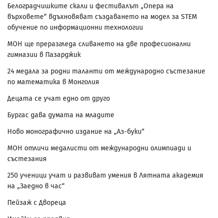
Белоградчишките скали и фестивалът „Опера на
върховете“ вдъхновяват създаването на модел за STEM
обучение по информационни технологии
МОН ще преразгледа сливането на две професионални
гимназии в Пазарджик
24 медала за родни таланти от международно състезание
по математика в Монголия
Децата се учат едно от друго
Бургас дава думата на младите
Ново монографично издание на „Аз-буки“
МОН отличи медалисти от международни олимпиади и
състезания
250 ученици учат и развиват умения в Лятната академия
на „Заедно в час“
Пейзаж с Двореца