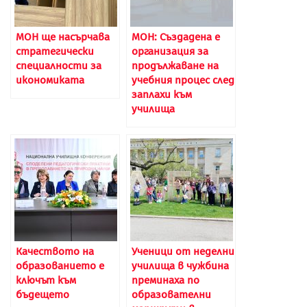
МОН ще насърчава
МОН: Създадена е
стратегически
организация за
специалности за
продължаване на
икономиката
учебния процес след
заплахи към
училища
Качеството на
Ученици от неделни
образованието е
училища в чужбина
ключът към
преминаха по
бъдещето
образователни