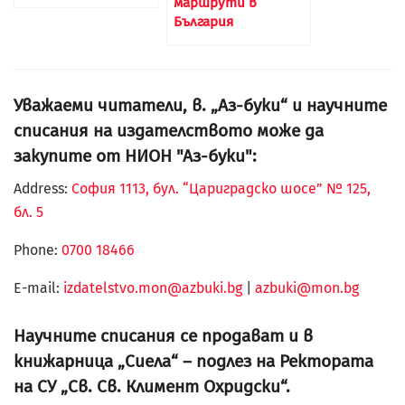
маршрути в
България
Уважаеми читатели, в. „Аз-буки“ и научните
списания на издателството може да
закупите от НИОН "Аз-буки":
Address:
София 1113, бул. “Цариградско шосе” № 125,
бл. 5
Phone:
0700 18466
Е-mail:
izdatelstvo.mon@azbuki.bg
|
azbuki@mon.bg
Научните списания се продават и в
книжарница „Сиела“ – подлез на Ректората
на СУ „Св. Св. Климент Охридски“.