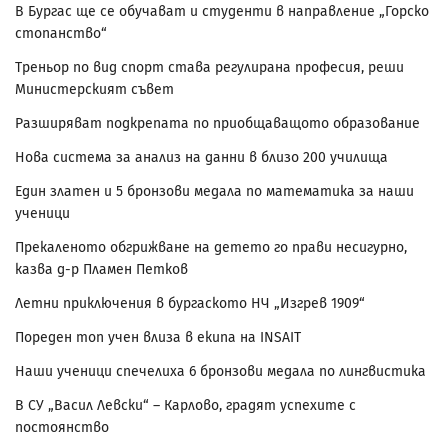
В Бургас ще се обучават и студенти в направление „Горско
стопанство“
Треньор по вид спорт става регулирана професия, реши
Министерският съвет
Разширяват подкрепата по приобщаващото образование
Нова система за анализ на данни в близо 200 училища
Един златен и 5 бронзови медала по математика за наши
ученици
Прекаленото обгрижване на детето го прави несигурно,
казва д-р Пламен Петков
Летни приключения в бургаското НЧ „Изгрев 1909“
Пореден топ учен влиза в екипа на INSAIT
Наши ученици спечелиха 6 бронзови медала по лингвистика
В СУ „Васил Левски“ – Карлово, градят успехите с
постоянство