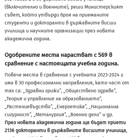
(включително и военните), реши Министерският
съвет, който утвърди броя на приеманите
студенти и докторанти в държавните висши
училища и научните организации през новата
академична година.
Одобрените места нарастват с 569 в
сравнение с настоящата учебна година.
Повече места в сравнение с учебната 2023-2024 г.
има в 30 професионални направления, като част от
тях са: „Здравни грижи“, „Обществено здраве“,
„Теория и управление на образованието“,
„Растениевъдство“, „Енергетика“, „Национална
сигурност“, „Металургия“, „Военно дело“ и др.
През новата академична година ще бъдат приети
2136 докторанти в държавните висшите училища
,