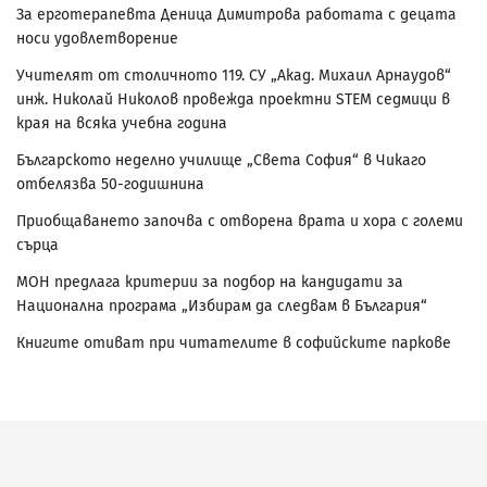
За ерготерапевта Деница Димитрова работата с децата
носи удовлетворение
Учителят от столичното 119. СУ „Акад. Михаил Арнаудов“
инж. Николай Николов провежда проектни STEM седмици в
края на всяка учебна година
Българското неделно училище „Света София“ в Чикаго
отбелязва 50-годишнина
Приобщаването започва с отворена врата и хора с големи
сърца
МОН предлага критерии за подбор на кандидати за
Национална програма „Избирам да следвам в България“
Книгите отиват при читателите в софийските паркове