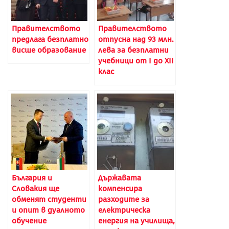
Правителството
Правителството
предлага безплатно
отпусна над 93 млн.
висше образование
лева за безплатни
учебници от I до XII
клас
България и
Държавата
Словакия ще
компенсира
обменят студенти
разходите за
и опит в дуалното
електрическа
обучение
енергия на училища,