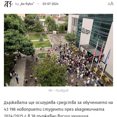
A
by
„Аз-буки“
03-07-2024
A
МУ – Пловдив
Държавата ще осигурява средства за обучението на
43 198 новоприети студенти през академичната
2024/2025 г. в 38 държавни висши училища