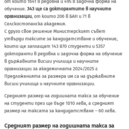
от които 1641 в редовна и 495 в задочна форма на
обучение.
343 ще са докторантите в научните
организации
, от които 206 в БАН и 71 в
Селскостопанска академия.
С друго свое решение Министерският съвет
утвърди таксите за кандидатстване и обучение,
които ще заплащат 143 870 студенти и 5357
докторанти в редовна и задочна форма на обучение
в държавните висши училища и научните
организации за академичната 2024/2025 г.
Предложенията за размера им са на държавните
висши училища и научните организации.
Средният размер на годишната такса за обучение
на студенти през ще бъде 1010 лева, а средният
размер на таксата за кандидатстване – 60 лева.
Средният размер на годишната такса за