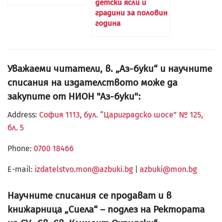
детски ясли и
градини за половин
година
Уважаеми читатели, в. „Аз-буки“ и научните
списания на издателството може да
закупите от НИОН "Аз-буки":
Address:
София 1113, бул. “Цариградско шосе” № 125,
бл. 5
Phone:
0700 18466
Е-mail:
izdatelstvo.mon@azbuki.bg
|
azbuki@mon.bg
Научните списания се продават и в
книжарница „Сиела“ – подлез на Ректората