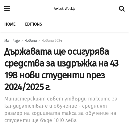
Az-buki Weekly
HOME
EDITIONS
Main Page
Новини
Новини 2024
Държавата ще осигурява
средства за издръжка на 43
198 нови студенти през
2024/2025 г.
Министерският съвет утвърди таксите за
кандидатстване и обучение - средният
размер на годишната такса за обучение на
студенти ще бъде 1010 лева