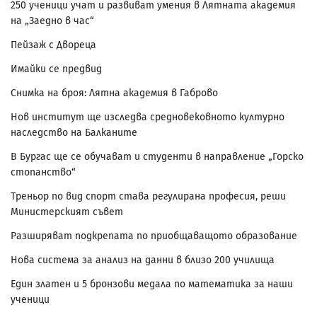
250 ученици учат и развиват умения в Лятната академия
на „Заедно в час“
Пейзаж с Двореца
Имайки се предвид
Снимка на броя: Лятна академия в Габрово
Нов институт ще изследва средновековното културно
наследство на Балканите
В Бургас ще се обучават и студенти в направление „Горско
стопанство“
Треньор по вид спорт става регулирана професия, реши
Министерският съвет
Разширяват подкрепата по приобщаващото образование
Нова система за анализ на данни в близо 200 училища
Един златен и 5 бронзови медала по математика за наши
ученици