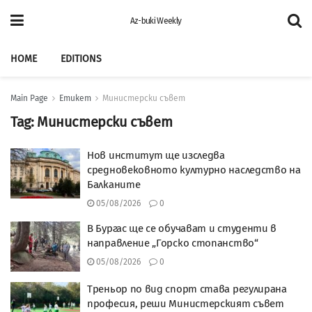
Az-buki Weekly
HOME
EDITIONS
Main Page
Етикет
Министерски съвет
Tag:
Министерски съвет
Нов институт ще изследва
средновековното културно наследство на
Балканите
05/08/2026
0
В Бургас ще се обучават и студенти в
направление „Горско стопанство“
05/08/2026
0
Треньор по вид спорт става регулирана
професия, реши Министерският съвет