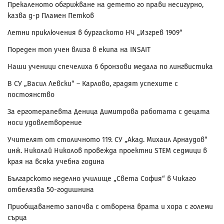
Прекаленото обгрижване на детето го прави несигурно,
казва д-р Пламен Петков
Летни приключения в бургаското НЧ „Изгрев 1909“
Пореден топ учен влиза в екипа на INSAIT
Наши ученици спечелиха 6 бронзови медала по лингвистика
В СУ „Васил Левски“ – Карлово, градят успехите с
постоянство
За ерготерапевта Деница Димитрова работата с децата
носи удовлетворение
Учителят от столичното 119. СУ „Акад. Михаил Арнаудов“
инж. Николай Николов провежда проектни STEM седмици в
края на всяка учебна година
Българското неделно училище „Света София“ в Чикаго
отбелязва 50-годишнина
Приобщаването започва с отворена врата и хора с големи
сърца