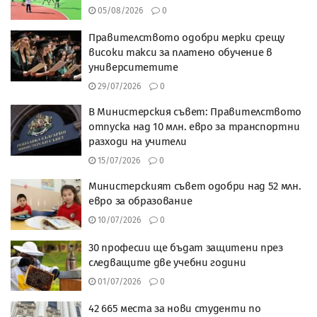
05/08/2026
0
Правителството одобри мерки срещу
високи такси за платено обучение в
университетите
29/07/2026
0
В Министерския съвет: Правителството
отпуска над 10 млн. евро за транспортни
разходи на учители
15/07/2026
0
Министерският съвет одобри над 52 млн.
евро за образование
10/07/2026
0
30 професии ще бъдат защитени през
следващите две учебни години
01/07/2026
0
42 665 места за нови студенти по