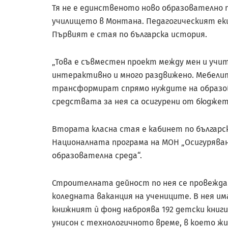
Тя не е единственото ново образователно 
училището в Монтана. Педагогическият ек
Първият е стая по българска история.
„Това е съвместен проект между мен и учи
интерактивно и много раздвижено. Мебелите
трансформират спрямо нуждите на образова
средствата за нея са осигурени от бюджет
Втората класна стая е кабинет по българс
Националната програма на МОН „Осигуряван
образователна среда“.
Строителната дейност по нея се провежда 
коледната ваканция на учениците. В нея има
книжният ѝ фонд наброява 192 детски книги 
унисон с технологичното време, в което жи