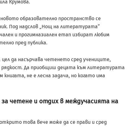
ла Крумова.
 новото образователно пространство се
ник. Под надслов „Нощ на литературата“
чален и прогимназиален етап избират любим
телно пред публика.
а цел да насърчава четенето сред учениците,
са рядкост. Да приобщиш децата към литературата
 книгата, не е лесна задача, но когато има
 за четене и отдих в междучасията на
 открито това вече може да се прави и сред