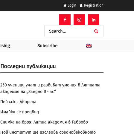
Login
Registration
ising
Subscribe
Последни публикации
250 ученици учат и развиват умения в Лятната
академия на „Заедно в час“
Пейзаж с Двореца
Имайки се предвид
Снимка на броя: Лятна академия в Габрово
Нов институт ще изследва средновековното