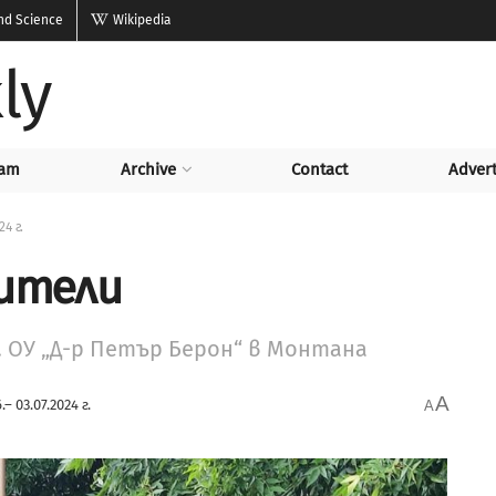
and Science
Wikipedia
ly
am
Archive
Contact
Advert
24 г.
дители
. ОУ „Д-р Петър Берон“ в Монтана
A
.– 03.07.2024 г.
A