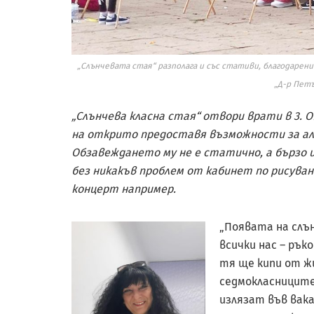
„Слънчевата стая“ разполага и със стативи, благодарени
„Д-р Пет
„Слънчева класна стая“ отвори врати в 3. 
на открито предоставя възможности за ал
Обзавеждането му не е статично, а бързо и
без никакъв проблем от кабинет по рисуван
концерт например.
„Появата на слъ
всички нас – рък
тя ще кипи от ж
седмокласниците 
излязат във вака