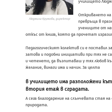
училището Людми
Откриването на
Людмила Крумова, директор
превръща в праз
учениците от на
откъс от книга, която да прочетат изрази
Педагогическият колектив си е поставил з
затова и подобни инициативи при тях не 
и четенето, да възпитаваш у тях любов към
желание, винаги има и начин. За целта
в училището има разположени кът
втория етаж в сградата.
А сега благодарение на слънчевата стая на
природата.