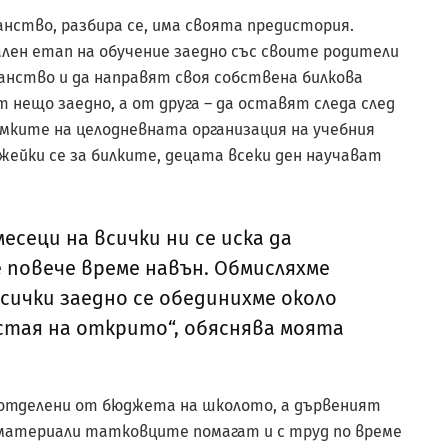
ство, разбира се, има своята предистория.
лен етап на обучение заедно със своите родители
нство и да направят своя собствена билкова
 нещо заедно, а от друга – да оставят следа след
мките на целодневната организация на учебния
ижейки се за билките, децата всеки ден научават
сеци на всички ни се иска да
 повече време навън. Обмисляхме
сички заедно се обединихме около
стая на открито“, обяснява моята
 отделени от бюджета на школото, а дървеният
 материали татковците помагат и с труд по време