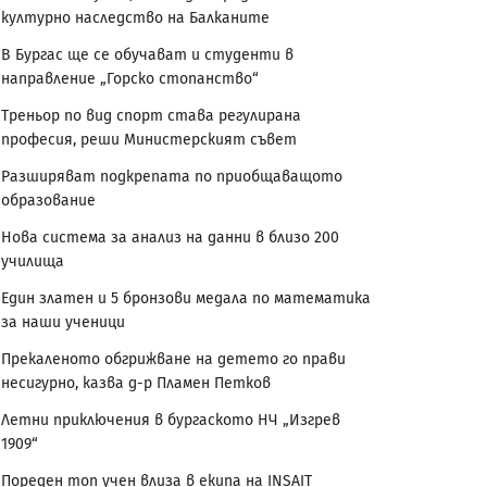
културно наследство на Балканите
В Бургас ще се обучават и студенти в
направление „Горско стопанство“
Треньор по вид спорт става регулирана
професия, реши Министерският съвет
Разширяват подкрепата по приобщаващото
образование
Нова система за анализ на данни в близо 200
училища
Един златен и 5 бронзови медала по математика
за наши ученици
Прекаленото обгрижване на детето го прави
несигурно, казва д-р Пламен Петков
Летни приключения в бургаското НЧ „Изгрев
1909“
Пореден топ учен влиза в екипа на INSAIT