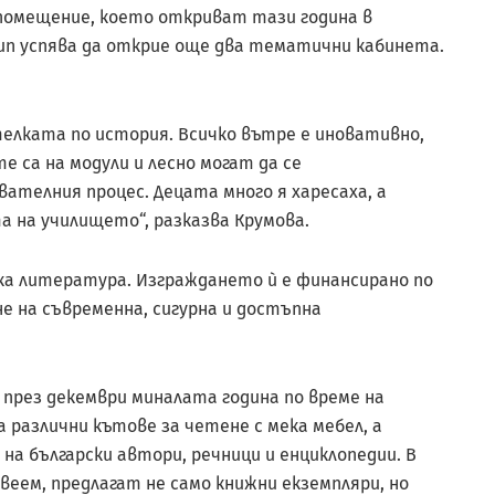
помещение, което откриват тази година в
ип успява да открие още два тематични кабинета.
телката по история. Всичко вътре е иновативно,
 са на модули и лесно могат да се
телния процес. Децата много я харесаха, а
а на училището“, разказва Крумова.
ка литература. Изграждането ѝ е финансирано по
е на съвременна, сигурна и достъпна
през декември миналата година по време на
 различни кътове за четене с мека мебел, а
на български автори, речници и енциклопедии. В
веем, предлагат не само книжни екземпляри, но