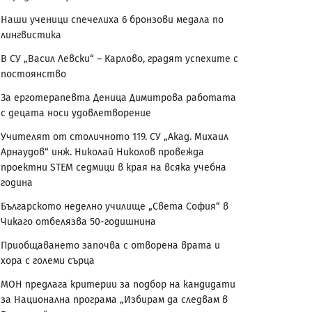
Наши ученици спечелиха 6 бронзови медала по
лингвистика
В СУ „Васил Левски“ – Карлово, градят успехите с
постоянство
За ерготерапевта Деница Димитрова работата
с децата носи удовлетворение
Учителят от столичното 119. СУ „Акад. Михаил
Арнаудов“ инж. Николай Николов провежда
проектни STEM седмици в края на всяка учебна
година
Българското неделно училище „Света София“ в
Чикаго отбелязва 50-годишнина
Приобщаването започва с отворена врата и
хора с големи сърца
МОН предлага критерии за подбор на кандидати
за Национална програма „Избирам да следвам в