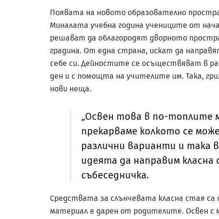
Появата на новото образователно простран
Миналата учебна година учениците от нача
решават да облагородят дворното простра
градина. От една страна, искат да направят
себе си. Дейностите се осъществяват в ра
ден и с помощта на учителите им. Така, гр
нови неща.
„Освен това в по-топлите ме
прекарваме колкото се може
различни варианти и така в
идеята да направим класна 
събеседничка.
Средствата за слънчевата класна стая са
материал е дарен от родителите. Освен с