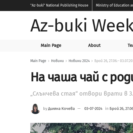
"Az-buki"
National Publishing House
Ministry of Education 
Az-buki Week
Main Page
About
Te
Main Page
Новини
Новини 2024
Брой 26, 27.06.– 03.07.20
На чаша чай с ро
„Слънчева стая“ отвори врати в 3
by
Диляна Кочева
03-07-2024
in
Брой 26, 27.06