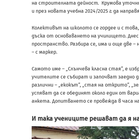
на строителната дейност. Крумова уточняв
и през новата учебна 2024/2025 г. да направ
Колективът на школото се гордее и с това,
дъска от основаването на училището. Днес
пространство. Разбира се, има и още две – 
– с маркер.
Самото име – „Слънчева класна стая“, е изб
учителите се събират и започват заедно д
различни – „екокът“, „стая на открито“, „зе
успяват да се обединят около един от ва
анкета. Допитването се провежда в часа на
И така учениците решават да я на