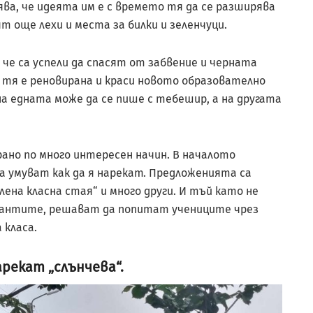
а, че идеята им е с времето тя да се разширява
ят още лехи и места за билки и зеленчуци.
 че са успели да спасят от забвение и черната
 тя е реновирана и краси новото образователно
на едната може да се пише с тебешир, а на другата
рано по много интересен начин. В началото
а умуват как да я нарекат. Предложенията са
лена класна стая“ и много други. И тъй като не
риантите, решават да попитат учениците чрез
 класа.
рекат „слънчева“.