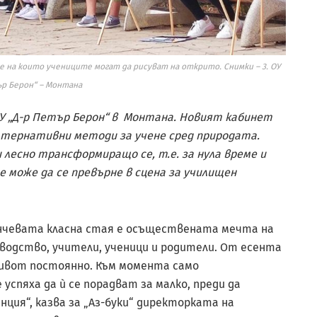
е на които учениците могат да рисуват на открито. Снимки – 3. ОУ
ър Берон“ – Монтана
ОУ „Д-р Петър Берон“ в Монтана. Новият кабинет
тернативни методи за учене сред природата.
 лесно трансформиращо се, т.е. за нула време и
е може да се превърне в сцена за училищен
нчевата класна стая е осъществената мечта на
оводство, учители, ученици и родители. От есента
ивот постоянно. Към момента само
успяха да ѝ се порадват за малко, преди да
нция“, казва за „Аз-буки“ директорката на