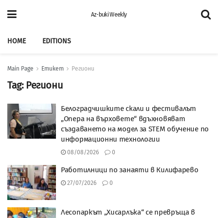
Az-buki Weekly
HOME
EDITIONS
Main Page
Етикет
Региони
Tag:
Региони
Белоградчишките скали и фестивалът
„Опера на върховете“ вдъхновяват
създаването на модел за STEM обучение по
информационни технологии
08/08/2026
0
Работилници по занаяти в Килифарево
27/07/2026
0
Лесопаркът „Хисарлъка“ се превръща в