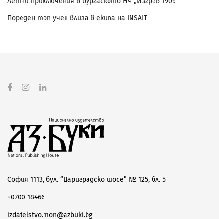
Летни приключения в бургаското НЧ „Изгрев 1909“
Пореден топ учен влиза в екипа на INSAIT
София 1113, бул. “Цариградско шосе” № 125, бл. 5
+0700 18466
izdatelstvo.mon@azbuki.bg