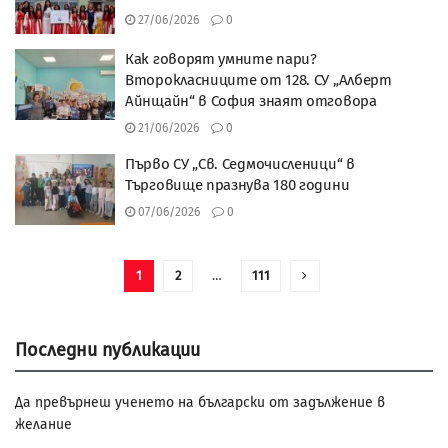
27/06/2026
0
Как говорят умните пари?
Второкласниците от 128. СУ „Алберт
Айнщайн“ в София знаят отговора
21/06/2026
0
Първо СУ „Св. Седмочисленици“ в
Търговище празнува 180 години
07/06/2026
0
1
2
…
111
Последни публикации
Да превърнеш ученето на български от задължение в
желание