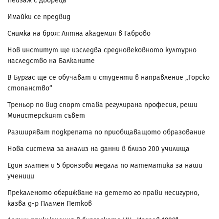
Пейзаж с Двореца
Имайки се предвид
Снимка на броя: Лятна академия в Габрово
Нов институт ще изследва средновековното културно
наследство на Балканите
В Бургас ще се обучават и студенти в направление „Горско
стопанство“
Треньор по вид спорт става регулирана професия, реши
Министерският съвет
Разширяват подкрепата по приобщаващото образование
Нова система за анализ на данни в близо 200 училища
Един златен и 5 бронзови медала по математика за наши
ученици
Прекаленото обгрижване на детето го прави несигурно,
казва д-р Пламен Петков