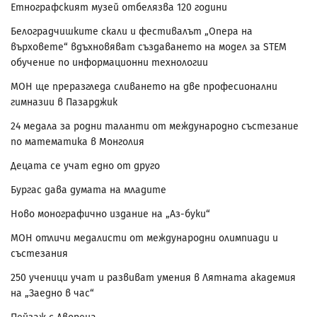
Етнографският музей отбелязва 120 години
Белоградчишките скали и фестивалът „Опера на
върховете“ вдъхновяват създаването на модел за STEM
обучение по информационни технологии
МОН ще преразгледа сливането на две професионални
гимназии в Пазарджик
24 медала за родни таланти от международно състезание
по математика в Монголия
Децата се учат едно от друго
Бургас дава думата на младите
Ново монографично издание на „Аз-буки“
МОН отличи медалисти от международни олимпиади и
състезания
250 ученици учат и развиват умения в Лятната академия
на „Заедно в час“