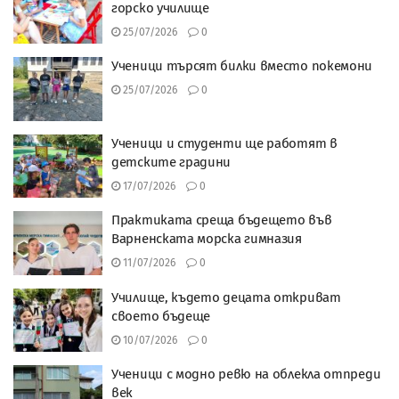
горско училище
25/07/2026
0
Ученици търсят билки вместо покемони
25/07/2026
0
Ученици и студенти ще работят в
детските градини
17/07/2026
0
Практиката среща бъдещето във
Варненската морска гимназия
11/07/2026
0
Училище, където децата откриват
своето бъдеще
10/07/2026
0
Ученици с модно ревю на облекла отпреди
век