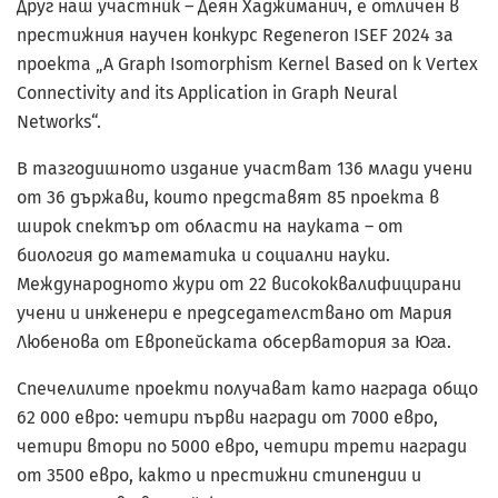
Друг наш участник – Деян Хаджиманич, е отличен в
престижния научен конкурс Regeneron ISEF 2024 за
проекта „A Graph Isomorphism Kernel Based on k Vertex
Connectivity and its Application in Graph Neural
Networks“.
В тазгодишното издание участват 136 млади учени
от 36 държави, които представят 85 проекта в
широк спектър от области на науката – от
биология до математика и социални науки.
Международното жури от 22 висококвалифицирани
учени и инженери е председателствано от Мария
Любенова от Европейската обсерватория за Юга.
Спечелилите проекти получават като награда общо
62 000 евро: четири първи награди от 7000 евро,
четири втори по 5000 евро, четири трети награди
от 3500 евро, както и престижни стипендии и