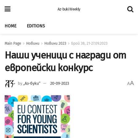
Az-buki Weekly
HOME
EDITIONS
Main Page
Новини
Новини 2023
Брой 38, 21-27.09.2023
Наши ученици с награди от
европейски конкурс
A
by
„Аз-буки“
20-09-2023
A