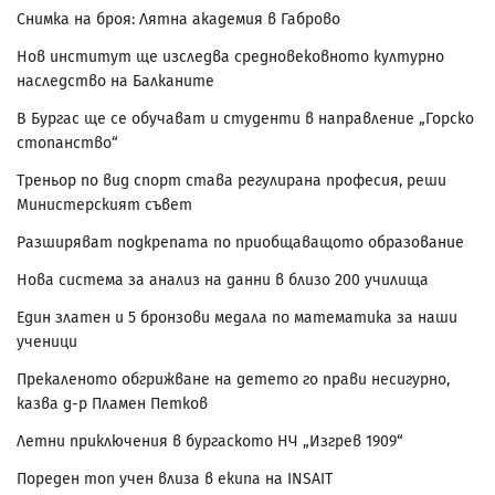
Снимка на броя: Лятна академия в Габрово
Нов институт ще изследва средновековното културно
наследство на Балканите
В Бургас ще се обучават и студенти в направление „Горско
стопанство“
Треньор по вид спорт става регулирана професия, реши
Министерският съвет
Разширяват подкрепата по приобщаващото образование
Нова система за анализ на данни в близо 200 училища
Един златен и 5 бронзови медала по математика за наши
ученици
Прекаленото обгрижване на детето го прави несигурно,
казва д-р Пламен Петков
Летни приключения в бургаското НЧ „Изгрев 1909“
Пореден топ учен влиза в екипа на INSAIT