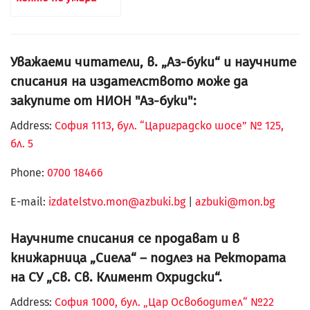
Уважаеми читатели, в. „Аз-буки“ и научните
списания на издателството може да
закупите от НИОН "Аз-буки":
Address:
София 1113, бул. “Цариградско шосе” № 125,
бл. 5
Phone:
0700 18466
Е-mail:
izdatelstvo.mon@azbuki.bg
|
azbuki@mon.bg
Научните списания се продават и в
книжарница „Сиела“ – подлез на Ректората
на СУ „Св. Св. Климент Охридски“.
Address:
София 1000, бул. „Цар Освободител“ №22