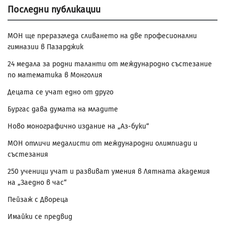
Последни публикации
МОН ще преразгледа сливането на две професионални
гимназии в Пазарджик
24 медала за родни таланти от международно състезание
по математика в Монголия
Децата се учат едно от друго
Бургас дава думата на младите
Ново монографично издание на „Аз-буки“
МОН отличи медалисти от международни олимпиади и
състезания
250 ученици учат и развиват умения в Лятната академия
на „Заедно в час“
Пейзаж с Двореца
Имайки се предвид