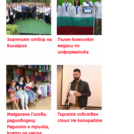
Златният отбор на
Пълен комплект
България
медали по
информатика
Магдалена Гигова,
Търсете собствен
радиоводещ:
стил! Не копирайте
Радиото е тръпка,
която не умира