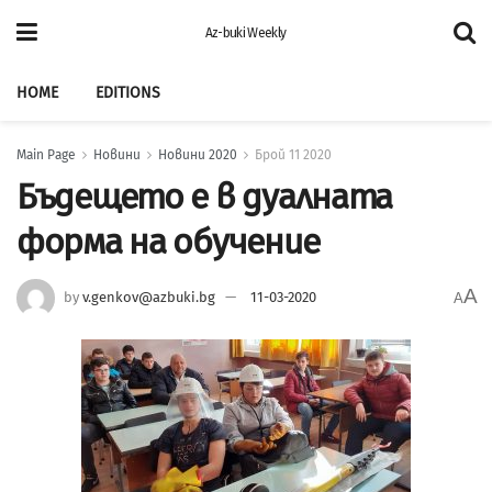
Az-buki Weekly
HOME
EDITIONS
Main Page
Новини
Новини 2020
Брой 11 2020
Бъдещето е в дуалната
форма на обучение
A
by
v.genkov@azbuki.bg
11-03-2020
A