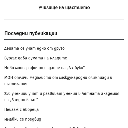
Училище на щастието
Последни публикации
Децата се учат едно от друго
Бургас дава думата на младите
Ново монографично издание на „Аз-буки“
МОН отличи медалисти от международни олимпиади и
състезания
250 ученици учат и развиват умения в Лятната академия
на „Заедно в час“
Пейзаж с Двореца
Имайки се предвид