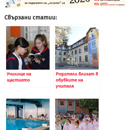
Свързани статии:
Училище на
Родители влизат в
щастието
обувките на
учителя