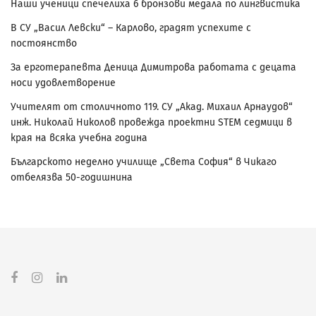
Наши ученици спечелиха 6 бронзови медала по лингвистика
В СУ „Васил Левски“ – Карлово, градят успехите с
постоянство
За ерготерапевта Деница Димитрова работата с децата
носи удовлетворение
Учителят от столичното 119. СУ „Акад. Михаил Арнаудов“
инж. Николай Николов провежда проектни STEM седмици в
края на всяка учебна година
Българското неделно училище „Света София“ в Чикаго
отбелязва 50-годишнина