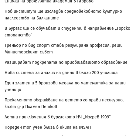
Снимка на броя: Лятна академия в Габрово
Нов институт ще изследва средновековното културно
наследство на Балканите
В Бургас ще се обучават и студенти в направление „Горско
стопанство“
Треньор по вид спорт става регулирана професия, реши
Министерският съвет
Разширяват подкрепата по приобщаващото образование
Нова система за анализ на данни в близо 200 училища
Един златен и 5 бронзови медала по математика за наши
ученици
Прекаленото обгрижване на детето го прави несигурно,
казва д-р Пламен Петков
Летни приключения в бургаското НЧ „Изгрев 1909“
Пореден топ учен влиза в екипа на INSAIT