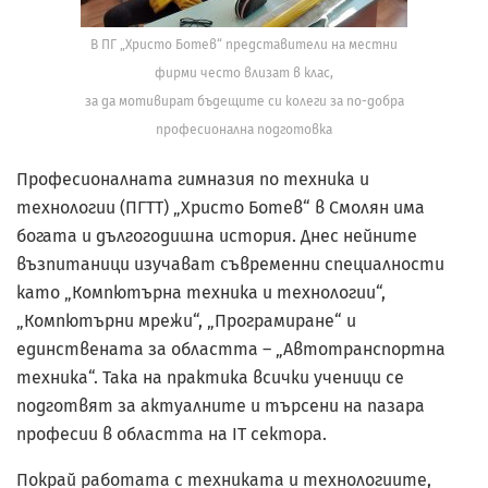
В ПГ „Христо Ботев“ представители на местни
фирми често влизат в клас,
за да мотивират бъдещите си колеги за по-добра
професионална подготовка
Професионалната гимназия по техника и
технологии (ПГТТ) „Христо Ботев“ в Смолян има
богата и дългогодишна история. Днес нейните
възпитаници изучават съвременни специалности
като „Компютърна техника и технологии“,
„Компютърни мрежи“, „Програмиране“ и
единствената за областта – „Автотранспортна
техника“. Така на практика всички ученици се
подготвят за актуалните и търсени на пазара
професии в областта на IT сектора.
Покрай работата с техниката и технологиите,