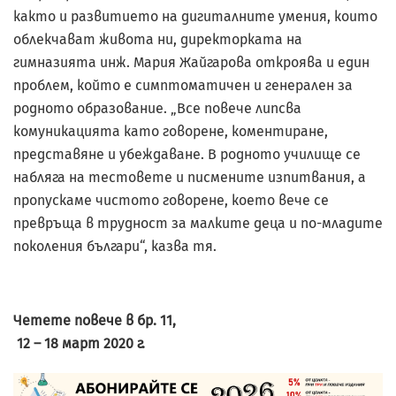
както и развитието на дигиталните умения, които
облекчават живота ни, директорката на
гимназията инж. Мария Жайгарова откроява и един
проблем, който е симптоматичен и генерален за
родното образование. „Все повече липсва
комуникацията като говорене, коментиране,
представяне и убеждаване. В родното училище се
набляга на тестовете и писмените изпитвания, а
пропускаме чистото говорене, което вече се
превръща в трудност за малките деца и по-младите
поколения българи“, казва тя.
Четете повече в бр.
11
,
12 – 18 март 2020 г.