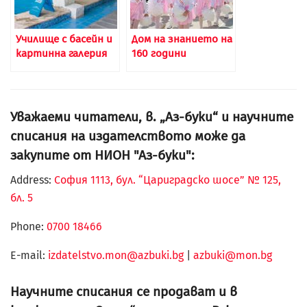
Училище с басейн и
Дом на знанието на
картинна галерия
160 години
Уважаеми читатели, в. „Аз-буки“ и научните
списания на издателството може да
закупите от НИОН "Аз-буки":
Address:
София 1113, бул. “Цариградско шосе” № 125,
бл. 5
Phone:
0700 18466
Е-mail:
izdatelstvo.mon@azbuki.bg
|
azbuki@mon.bg
Научните списания се продават и в