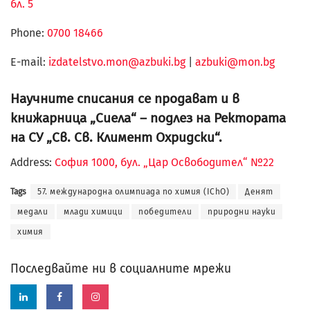
бл. 5
Phone:
0700 18466
Е-mail:
izdatelstvo.mon@azbuki.bg
|
azbuki@mon.bg
Научните списания се продават и в
книжарница „Сиела“ – подлез на Ректората
на СУ „Св. Св. Климент Охридски“.
Address:
София 1000, бул. „Цар Освободител“ №22
Tags
57. международна олимпиада по химия (IChO)
Денят
медали
млади химици
победители
природни науки
химия
Последвайте ни в социалните мрежи