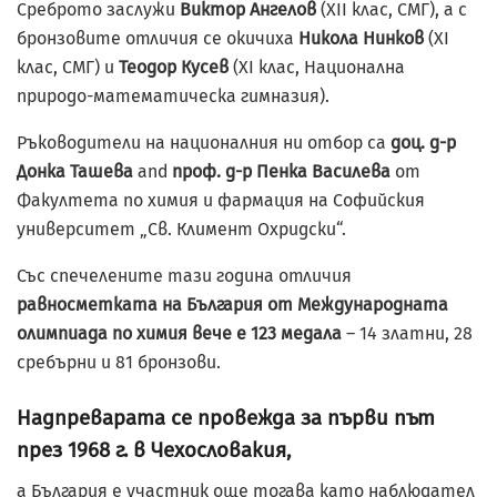
Среброто заслужи
Виктор Ангелов
(XII клас, СМГ), а с
бронзовите отличия се окичиха
Никола Нинков
(XI
клас, СМГ) и
Теодор Кусев
(XI клас, Национална
природо-математическа гимназия).
Ръководители на националния ни отбор са
доц. д-р
Донка Ташева
and
проф. д-р Пенка Василева
от
Факултета по химия и фармация на Софийския
университет „Св. Климент Охридски“.
Със спечелените тази година отличия
равносметката на България от Международната
олимпиада по химия вече е 123 медала
– 14 златни, 28
сребърни и 81 бронзови.
Надпреварата се провежда за първи път
през 1968 г. в Чехословакия,
а България е участник още тогава като наблюдател