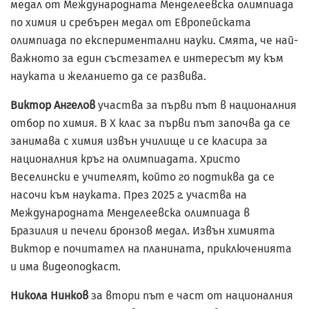
медал от Международната Менделеевска олимпиада
по химия и сребърен медал от Европейската
олимпиада по експериментални науки. Смята, че най-
важното за един състезател е интересът му към
науката и желанието да се развива.
Виктор Ангелов
участва за първи път в националния
отбор по химия. В X клас за първи път започва да се
занимава с химия извън училище и се класира за
националния кръг на олимпиадата. Христо
Веселински е учителят, който го подтиква да се
насочи към науката. През 2025 г. участва на
Международната Менделеевска олимпиада в
Бразилия и печели бронзов медал. Извън химията
Виктор е почитател на планината, приключенията
и има видеоподкаст.
Никола Нинков
за втори път е част от националния