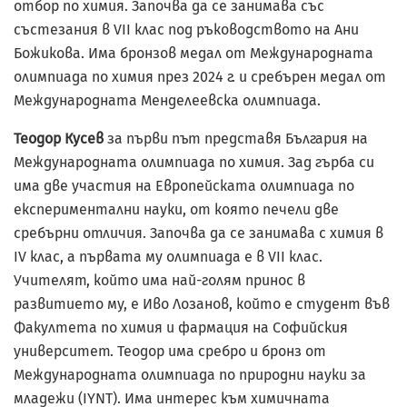
отбор по химия. Започва да се занимава със
състезания в VII клас под ръководството на Ани
Божикова. Има бронзов медал от Международната
олимпиада по химия през 2024 г. и сребърен медал от
Международната Менделеевска олимпиада.
Теодор Кусев
за първи път представя България на
Международната олимпиада по химия. Зад гърба си
има две участия на Европейската олимпиада по
експериментални науки, от която печели две
сребърни отличия. Започва да се занимава с химия в
IV клас, а първата му олимпиада е в VII клас.
Учителят, който има най-голям принос в
развитието му, е Иво Лозанов, който е студент във
Факултета по химия и фармация на Софийския
университет. Теодор има сребро и бронз от
Международната олимпиада по природни науки за
младежи (IYNT). Има интерес към химичната