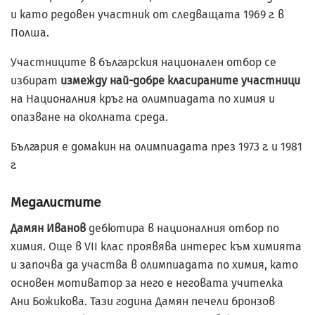
и като редовен участник от следващата 1969 г. в
Полша.
Участниците в българския национален отбор се
избират
измежду най-добре класираните участници
на Националния кръг на олимпиадата по химия и
опазване на околната среда.
България е домакин на олимпиадата през 1973 г. и 1981
г.
Медалистите
Дамян Иванов
дебютира в националния отбор по
химия. Още в VII клас проявява интерес към химията
и започва да участва в олимпиадата по химия, като
основен мотиватор за него е неговата учителка
Ани Божикова. Тази година Дамян печели бронзов