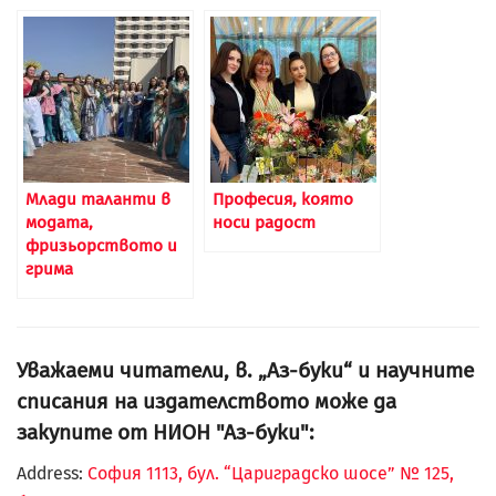
Млади таланти в
Професия, която
модата,
носи радост
фризьорството и
грима
Уважаеми читатели, в. „Аз-буки“ и научните
списания на издателството може да
закупите от НИОН "Аз-буки":
Address:
София 1113, бул. “Цариградско шосе” № 125,