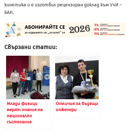
кинетика и е изготвил рецензиран доклад към УчИ –
БАН.
Свързани статии:
Млади физици
Отличия за бъдещи
мерят знания на
инженери
национално
състезание