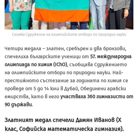
Снимка Сдружение на олимпийските отбори по природни науки
Четири медала – златен, сребърен и два бронзови,
спечелиха българските ученици от
57. международна
олимпиада по химия (IChO)
, съобщава Сдружението
на олимпийските отбори по природни науки. Най-
престижното състезание за годината по химия се
проведе от 5 до 14 юли в Дубай, Обединени арабски
емирства, като в него
участваха 360 гимназисти от
90 държави
.
Златният медал спечели Дамян Иванов (X
клас, Софийска математическа гимназия).