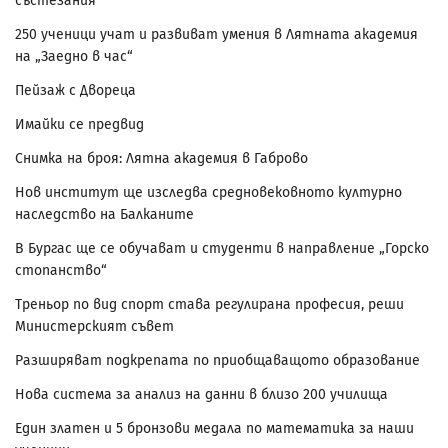
състезания
250 ученици учат и развиват умения в Лятната академия
на „Заедно в час“
Пейзаж с Двореца
Имайки се предвид
Снимка на броя: Лятна академия в Габрово
Нов институт ще изследва средновековното културно
наследство на Балканите
В Бургас ще се обучават и студенти в направление „Горско
стопанство“
Треньор по вид спорт става регулирана професия, реши
Министерският съвет
Разширяват подкрепата по приобщаващото образование
Нова система за анализ на данни в близо 200 училища
Един златен и 5 бронзови медала по математика за наши