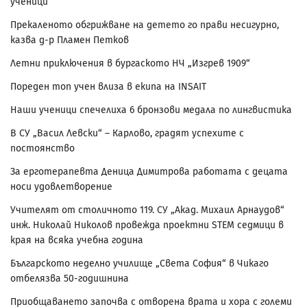
ученици
Прекаленото обгрижване на детето го прави несигурно,
казва д-р Пламен Петков
Летни приключения в бургаското НЧ „Изгрев 1909“
Пореден топ учен влиза в екипа на INSAIT
Наши ученици спечелиха 6 бронзови медала по лингвистика
В СУ „Васил Левски“ – Карлово, градят успехите с
постоянство
За ерготерапевта Деница Димитрова работата с децата
носи удовлетворение
Учителят от столичното 119. СУ „Акад. Михаил Арнаудов“
инж. Николай Николов провежда проектни STEM седмици в
края на всяка учебна година
Българското неделно училище „Света София“ в Чикаго
отбелязва 50-годишнина
Приобщаването започва с отворена врата и хора с големи