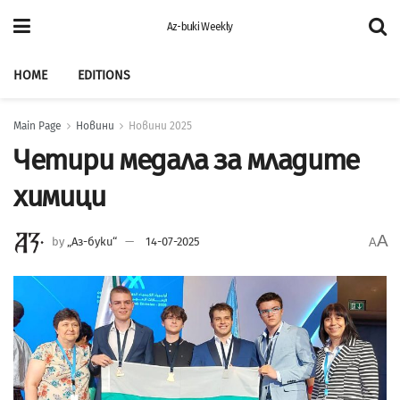
Az-buki Weekly
HOME
EDITIONS
Main Page
Новини
Новини 2025
Четири медала за младите
химици
A
by
„Аз-буки“
14-07-2025
A