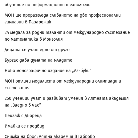
обучение по информационни технологии
МОН ще преразгледа сливането на две професионални
гимназии в Пазарджик
24 медала за родни таланти от международно състезание
по математика в Монголия
Децата се учат едно от друго
Бургас дава думата на младите
Ново монографично издание на „Аз-буки“
МОН отличи медалисти от международни олимпиади и
състезания
250 ученици учат и развиват умения в Лятната академия
на „Заедно в час“
Пейзаж с Двореца
Имайки се предвид
Снимка на броя: Лятна академия в Габрово