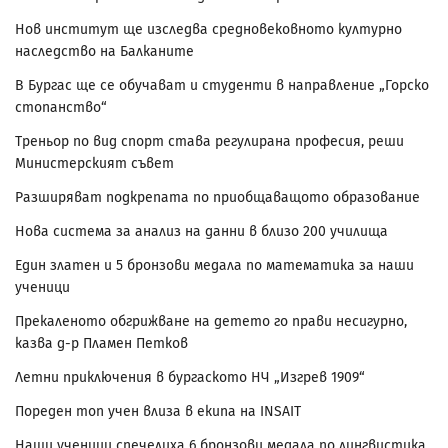
Нов институт ще изследва средновековното културно
наследство на Балканите
В Бургас ще се обучават и студенти в направление „Горско
стопанство“
Треньор по вид спорт става регулирана професия, реши
Министерският съвет
Разширяват подкрепата по приобщаващото образование
Нова система за анализ на данни в близо 200 училища
Един златен и 5 бронзови медала по математика за наши
ученици
Прекаленото обгрижване на детето го прави несигурно,
казва д-р Пламен Петков
Летни приключения в бургаското НЧ „Изгрев 1909“
Пореден топ учен влиза в екипа на INSAIT
Наши ученици спечелиха 6 бронзови медала по лингвистика