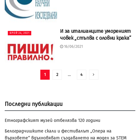
И за италианците умореният
БРОЙ 24, 2021
човек „стъпва с оловни крака“
16/06/2021
1
2
…
4
Последни публикации
Етнографският музей отбелязва 120 години
Белоградчишките скали и фестивалът „Опера на
върховете“ вдъхновяват създаването на модел за STEM