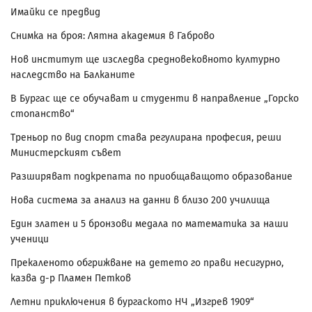
Имайки се предвид
Снимка на броя: Лятна академия в Габрово
Нов институт ще изследва средновековното културно
наследство на Балканите
В Бургас ще се обучават и студенти в направление „Горско
стопанство“
Треньор по вид спорт става регулирана професия, реши
Министерският съвет
Разширяват подкрепата по приобщаващото образование
Нова система за анализ на данни в близо 200 училища
Един златен и 5 бронзови медала по математика за наши
ученици
Прекаленото обгрижване на детето го прави несигурно,
казва д-р Пламен Петков
Летни приключения в бургаското НЧ „Изгрев 1909“