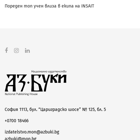
Пореден топ учен влиза в екипа на INSAIT
София 1113, бул. “Цариградско шосе” № 125, бл. 5
+0700 18466
izdatelstvo.mon@azbuki.bg
azbuki@mon.bg