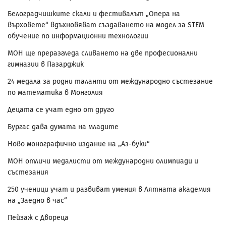
Белоградчишките скали и фестивалът „Опера на
върховете“ вдъхновяват създаването на модел за STEM
обучение по информационни технологии
МОН ще преразгледа сливането на две професионални
гимназии в Пазарджик
24 медала за родни таланти от международно състезание
по математика в Монголия
Децата се учат едно от друго
Бургас дава думата на младите
Ново монографично издание на „Аз-буки“
МОН отличи медалисти от международни олимпиади и
състезания
250 ученици учат и развиват умения в Лятната академия
на „Заедно в час“
Пейзаж с Двореца