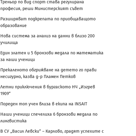
Треньор по вид спорт става регулирана
професия, реши Министерският съвет
Разширяват подкрепата по приобщаващото
образование
Нова система за анализ на данни в близо 200
училища
Един златен и 5 бронзови медала по математика
за наши ученици
Прекаленото обгрижване на детето го прави
несигурно, казва д-р Пламен Петков
Летни приключения в бургаското НЧ „Изгрев
1909“
Пореден топ учен влиза в екипа на INSAIT
Наши ученици спечелиха 6 бронзови медала по
лингвистика
В СУ „Васил Левски“ – Карлово, градят успехите с