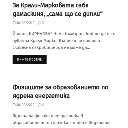
За Крали-Марковата сабя
дамаскиня, „сама що се дипли“
30/09/2020
0
Йоанна КИРИЛОВА* Няма българин, който да не е
чувал за Крали Марко. Въпреки че нашата
словесна съкровищница не може да...
ВИЖТЕ ПОВЕЧЕ
Физиците за образованието по
ядрена енергетика
30/09/2020
0
Ядрената физика и енергетика в
образованието по физика – това е водещата