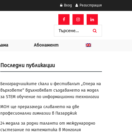
Вход
Регистрация
лама
Абонамент
Последни публикации
Белоградчишките скали и фестивалът „Опера на
върховете“ вдъхновяват създаването на модел
за STEM обучение по информационни технологии
МОН ще преразгледа сливането на две
професионални гимназии в Пазарджик
24 медала за родни таланти от международно
състезание по математика в Монголия