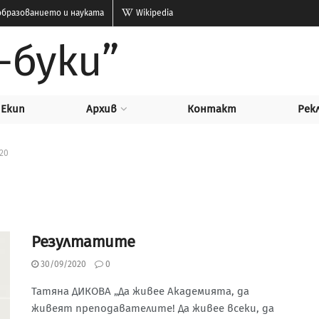
бразованието и науката
Wikipedia
-буки”
Екип
Архив
Контакт
Рек
020
Резултатите
30/09/2020
0
Татяна ДИКОВА „Да живее Академията, да
живеят преподавателите! Да живее всеки, да