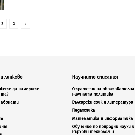
2
3
и линкове
Научните списания
ожете да намерите
Стратегии на образователна
ята?
научната политика
а абонати
Български език и литература
Педагогика
кт
Математика и информатика
ент
Обучение по природни науки и
върхови технологии
и