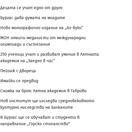
Децата се учат едно от друго
Бургас дава думата на младите
Ново монографично издание на „Аз-буки“
МОН отличи медалисти от международни
олимпиади и състезания
250 ученици учат и развиват умения в Лятната
академия на „Заедно в час“
Пейзаж с Двореца
Имайки се предвид
Снимка на броя: Лятна академия в Габрово
Нов институт ще изследва средновековното
културно наследство на Балканите
В Бургас ще се обучават и студенти в
направление „Горско стопанство“