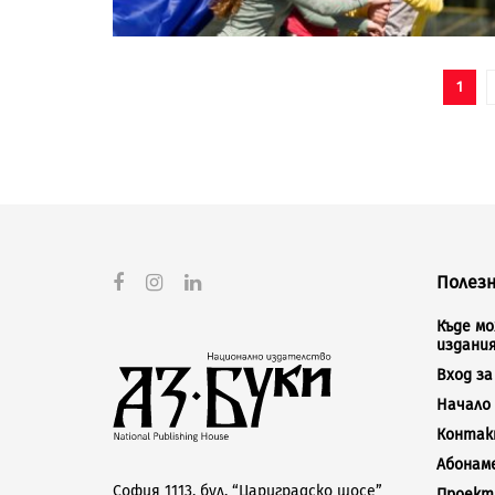
1
Полезн
Къде м
издани
Вход з
Начало
Конта
Абонам
София 1113, бул. “Цариградско шосе”
Проект