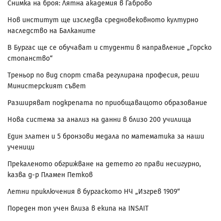
Снимка на броя: Лятна академия в Габрово
Нов институт ще изследва средновековното културно
наследство на Балканите
В Бургас ще се обучават и студенти в направление „Горско
стопанство“
Треньор по вид спорт става регулирана професия, реши
Министерският съвет
Разширяват подкрепата по приобщаващото образование
Нова система за анализ на данни в близо 200 училища
Един златен и 5 бронзови медала по математика за наши
ученици
Прекаленото обгрижване на детето го прави несигурно,
казва д-р Пламен Петков
Летни приключения в бургаското НЧ „Изгрев 1909“
Пореден топ учен влиза в екипа на INSAIT