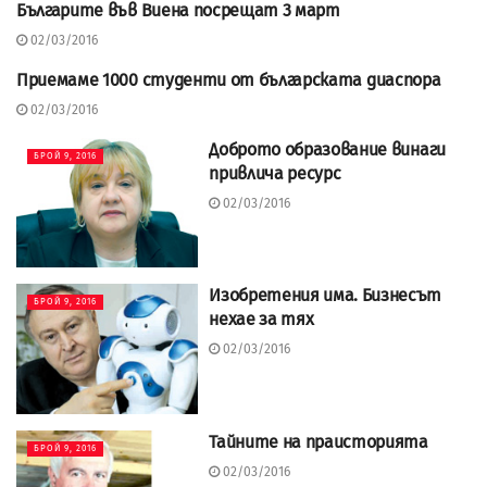
Българите във Виена посрещат 3 март
БРОЙ 9, 2016
02/03/2016
Приемаме 1000 студенти от българската диаспора
БРОЙ 9, 2016
02/03/2016
Доброто образование винаги
БРОЙ 9, 2016
привлича ресурс
02/03/2016
Изобретения има. Бизнесът
БРОЙ 9, 2016
нехае за тях
02/03/2016
Тайните на праисторията
БРОЙ 9, 2016
02/03/2016