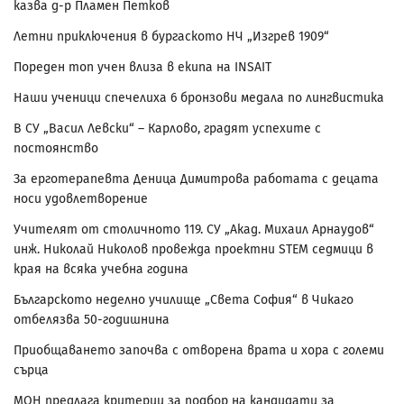
казва д-р Пламен Петков
Летни приключения в бургаското НЧ „Изгрев 1909“
Пореден топ учен влиза в екипа на INSAIT
Наши ученици спечелиха 6 бронзови медала по лингвистика
В СУ „Васил Левски“ – Карлово, градят успехите с
постоянство
За ерготерапевта Деница Димитрова работата с децата
носи удовлетворение
Учителят от столичното 119. СУ „Акад. Михаил Арнаудов“
инж. Николай Николов провежда проектни STEM седмици в
края на всяка учебна година
Българското неделно училище „Света София“ в Чикаго
отбелязва 50-годишнина
Приобщаването започва с отворена врата и хора с големи
сърца
МОН предлага критерии за подбор на кандидати за