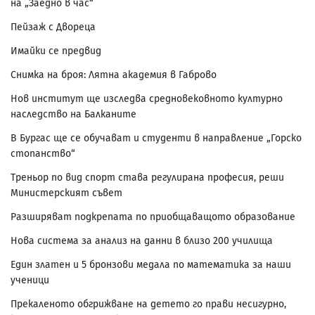
на „Заедно в час“
Пейзаж с Двореца
Имайки се предвид
Снимка на броя: Лятна академия в Габрово
Нов институт ще изследва средновековното културно
наследство на Балканите
В Бургас ще се обучават и студенти в направление „Горско
стопанство“
Треньор по вид спорт става регулирана професия, реши
Министерският съвет
Разширяват подкрепата по приобщаващото образование
Нова система за анализ на данни в близо 200 училища
Един златен и 5 бронзови медала по математика за наши
ученици
Прекаленото обгрижване на детето го прави несигурно,