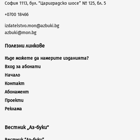
София 1113, бул. “Цариградско шосе” № 125, бл. 5
+0700 18466
izdatelstvo.mon@azbuki.bg
azbuki@mon.bg
Полезни линкове
Къде можете да намерите изданията?
Вход за абонати
Начало
Контакт
Абонамент
Проекти
Реклама
Вестник „Аз-буки”
Вестник “Аз-буки”