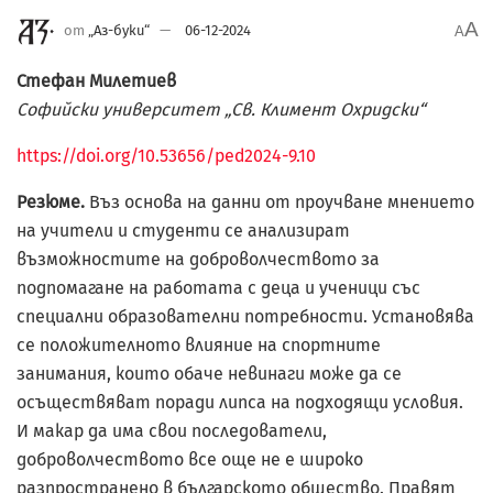
A
от
„Аз-буки“
06-12-2024
A
Стефан Милетиев
Софийски университет „Св. Климент Охридски“
https://doi.org/10.53656/ped2024-9.10
Резюме.
Въз основа на данни от проучване мнението
на учители и студенти се анализират
възможностите на доброволчеството за
подпомагане на работата с деца и ученици със
специални образователни потребности. Установява
се положителното влияние на спортните
занимания, които обаче невинаги може да се
осъществяват поради липса на подходящи условия.
И макар да има свои последователи,
доброволчеството все още не е широко
разпространено в българското общество. Правят