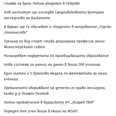
Снимка на броя: Лятна академия в Габрово
Нов институт ще изследва средновековното културно
наследство на Балканите
В Бургас ще се обучават и студенти в направление „Горско
стопанство“
Треньор по вид спорт става регулирана професия, реши
Министерският съвет
Разширяват подкрепата по приобщаващото образование
Нова система за анализ на данни в близо 200 училища
Един златен и 5 бронзови медала по математика за наши
ученици
Прекаленото обгрижване на детето го прави несигурно,
казва д-р Пламен Петков
Летни приключения в бургаското НЧ „Изгрев 1909“
Пореден топ учен влиза в екипа на INSAIT