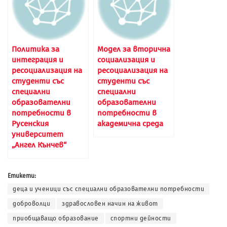
Политика за
Модел за вторична
интеграция и
социализация и
ресоциализация на
ресоциализация на
студенти със
студенти със
специални
специални
образователни
образователни
потребности в
потребности в
Русенския
академична среда
университет
„Ангел Кънчев“
Етикети:
деца и ученици със специални образователни потребности
доброволци
здравословен начин на живот
приобщаващо образование
спортни дейности