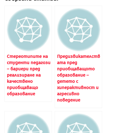
Cтереотипите на
Предизвикателств
студенти педагози
ата пред
– бариери пред
приобщаващото
реализиране на
образование –
качествено
детето с
приобщаващо
хиперактивност и
образование
агресивно
поведение