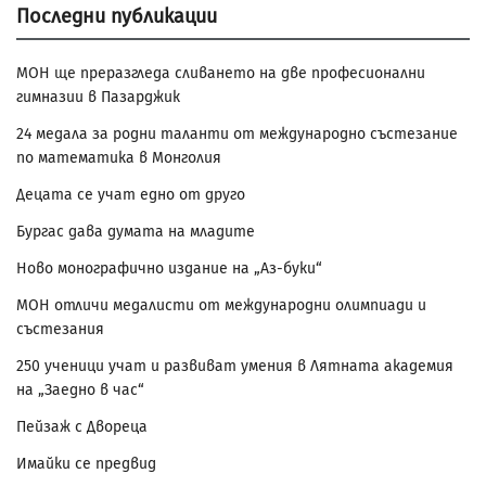
Последни публикации
МОН ще преразгледа сливането на две професионални
гимназии в Пазарджик
24 медала за родни таланти от международно състезание
по математика в Монголия
Децата се учат едно от друго
Бургас дава думата на младите
Ново монографично издание на „Аз-буки“
МОН отличи медалисти от международни олимпиади и
състезания
250 ученици учат и развиват умения в Лятната академия
на „Заедно в час“
Пейзаж с Двореца
Имайки се предвид