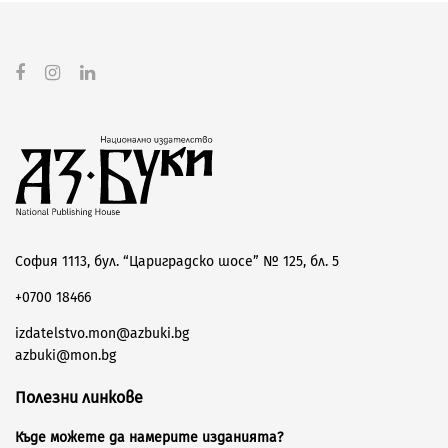
София 1113, бул. “Цариградско шосе” № 125, бл. 5
+0700 18466
izdatelstvo.mon@azbuki.bg
azbuki@mon.bg
Полезни линкове
Къде можете да намерите изданията?