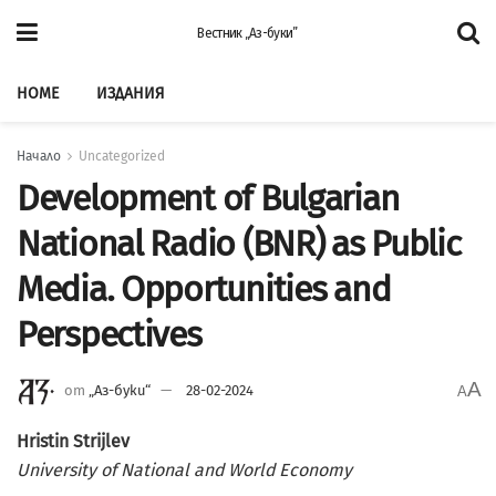
Вестник „Аз-буки”
HOME
ИЗДАНИЯ
Начало
Uncategorized
Development of Bulgarian
National Radio (BNR) as Public
Media. Opportunities and
Perspectives
A
от
„Аз-буки“
28-02-2024
A
Hristin Strijlev
University of National and World Economy