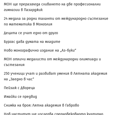
МОН ще преразгледа сливането на две професионални
гимназии в Пазарджик
24 медала за родни таланти от международно състезание
по математика в Монголия
Децата се учат едно от друго
Бургас дава думата на младите
Ново монографично издание на „Аз-буки“
МОН отличи медалисти от международни олимпиади и
състезания
250 ученици учат и развиват умения в Лятната академия
на „Заедно в час“
Пейзаж с Двореца
Имайки се предвид
Снимка на броя: Лятна академия в Габрово
Нов институт ще изследва средновековното културно