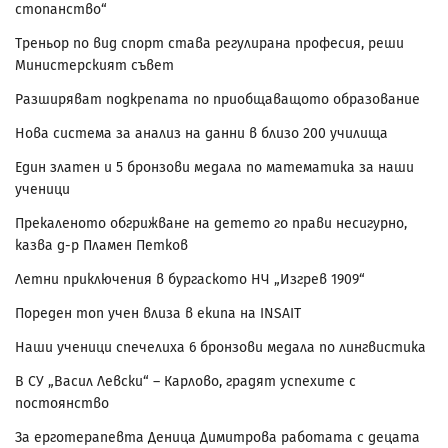
стопанство“
Треньор по вид спорт става регулирана професия, реши
Министерският съвет
Разширяват подкрепата по приобщаващото образование
Нова система за анализ на данни в близо 200 училища
Един златен и 5 бронзови медала по математика за наши
ученици
Прекаленото обгрижване на детето го прави несигурно,
казва д-р Пламен Петков
Летни приключения в бургаското НЧ „Изгрев 1909“
Пореден топ учен влиза в екипа на INSAIT
Наши ученици спечелиха 6 бронзови медала по лингвистика
В СУ „Васил Левски“ – Карлово, градят успехите с
постоянство
За ерготерапевта Деница Димитрова работата с децата