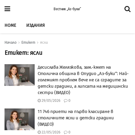
Вестник „Аз-буки”
HOME
ИЗДАНИЯ
Начало
Етикет
ясли
Етикет:
ясли
Десислава Желязкова, зам.-кмет на
Столична община в Студио „Аз-буки“: Най-
големият проблем вече не са сградите за
детски градини, а липсата на медицински
сестри (ВИДЕО)
29/05/2026
0
11 746 приети на първо класиране в
столичните ясли и детски градини
(ВИДЕО)
22/05/2026
0