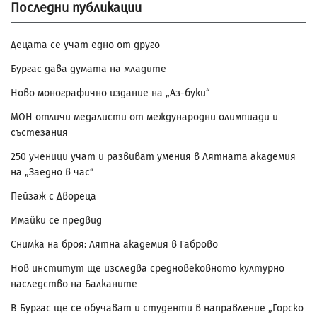
Последни публикации
Децата се учат едно от друго
Бургас дава думата на младите
Ново монографично издание на „Аз-буки“
МОН отличи медалисти от международни олимпиади и
състезания
250 ученици учат и развиват умения в Лятната академия
на „Заедно в час“
Пейзаж с Двореца
Имайки се предвид
Снимка на броя: Лятна академия в Габрово
Нов институт ще изследва средновековното културно
наследство на Балканите
В Бургас ще се обучават и студенти в направление „Горско