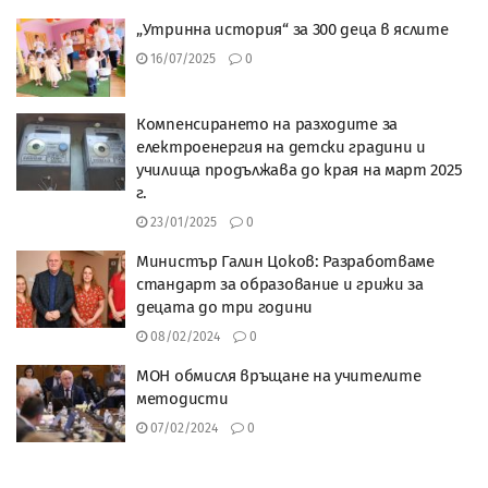
„Утринна история“ за 300 деца в яслите
16/07/2025
0
Компенсирането на разходите за
електроенергия на детски градини и
училища продължава до края на март 2025
г.
23/01/2025
0
Министър Галин Цоков: Разработваме
стандарт за образование и грижи за
децата до три години
08/02/2024
0
МОН обмисля връщане на учителите
методисти
07/02/2024
0