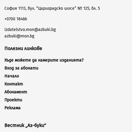
София 1113, бул. “Цариградско шосе” № 125, бл. 5
+0700 18466
izdatelstvo.mon@azbuki.bg
azbuki@mon.bg
Полезни линкове
Къде можете да намерите изданията?
Вход за абонати
Начало
Контакт
Абонамент
Проекти
Реклама
Вестник „Аз-буки”