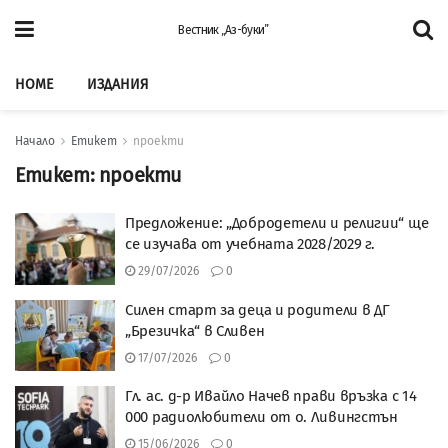
Вестник „Аз-буки”
HOME
ИЗДАНИЯ
Начало
Етикет
проекти
Етикет:
проекти
Предложение: „Добродетели и религии“ ще
се изучава от учебната 2028/2029 г.
29/07/2026
0
Силен старт за деца и родители в ДГ
„Брезичка“ в Сливен
17/07/2026
0
Гл. ас. д-р Ивайло Начев прави връзка с 14
000 радиолюбители от о. Ливингстън
15/06/2026
0