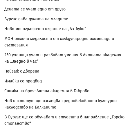
Децата се учат едно от друго
Бургас дава думата на младите
Ново монографично издание на „Аз-буки“
МОН отличи медалисти от международни олимпиади и
състезания
250 ученици учат и развиват умения в Лятната академия
на „Заедно в час“
Пейзаж с Двореца
Имайки се предвид
Снимка на броя: Лятна академия в Габрово
Нов институт ще изследва средновековното културно
наследство на Балканите
В Бургас ще се обучават и студенти в направление „Горско
стопанство“