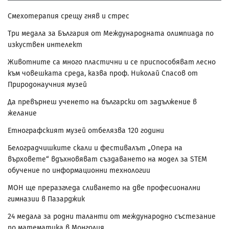
Смехотерапия срещу гняв и стрес
Три медала за България от Международната олимпиада по
изкуствен интелект
Животните са много пластични и се приспособяват лесно
към човешката среда, казва проф. Николай Спасов от
Природонаучния музей
Да превърнеш ученето на български от задължение в
желание
Етнографският музей отбелязва 120 години
Белоградчишките скали и фестивалът „Опера на
върховете“ вдъхновяват създаването на модел за STEM
обучение по информационни технологии
МОН ще преразгледа сливането на две професионални
гимназии в Пазарджик
24 медала за родни таланти от международно състезание
по математика в Монголия