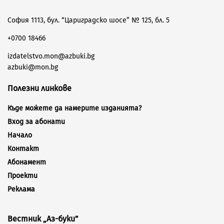
София 1113, бул. “Цариградско шосе” № 125, бл. 5
+0700 18466
izdatelstvo.mon@azbuki.bg
azbuki@mon.bg
Полезни линкове
Къде можете да намерите изданията?
Вход за абонати
Начало
Контакт
Абонамент
Проекти
Реклама
Вестник „Аз-буки”