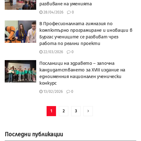
развиване на уменията
28/04/2026
0
В Професионалната гимназия по
компютърно програмиране и иновации в
Бургас учениците се развиват чрез
работа по реални проекти
22/03/2026
0
Посланици на здравето – започна
кандидатстването за XVIII издание на
едноименния национален ученически
конкурс
13/02/2026
0
1
2
3
Последни публикации