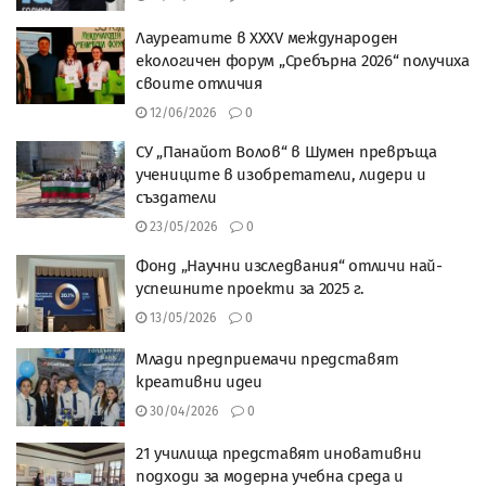
Лауреатите в XXXV международен
екологичен форум „Сребърна 2026“ получиха
своите отличия
12/06/2026
0
СУ „Панайот Волов“ в Шумен превръща
учениците в изобретатели, лидери и
създатели
23/05/2026
0
Фонд „Научни изследвания“ отличи най-
успешните проекти за 2025 г.
13/05/2026
0
Млади предприемачи представят
креативни идеи
30/04/2026
0
21 училища представят иновативни
подходи за модерна учебна среда и