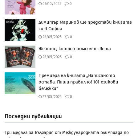
06/10/2025
0
Димитър Маринов ще представи книгите
си в София
23/05/2025
0
Жените, които променят света
23/05/2025
0
Премиера на книгата „Написаното
остава. Пиши правилно! 101 езикови
бележки“
22/05/2025
0
Последни публикации
Три медала за България от Международната олимпиада по