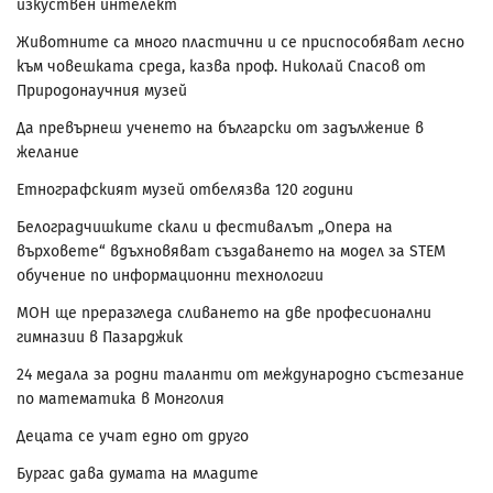
изкуствен интелект
Животните са много пластични и се приспособяват лесно
към човешката среда, казва проф. Николай Спасов от
Природонаучния музей
Да превърнеш ученето на български от задължение в
желание
Етнографският музей отбелязва 120 години
Белоградчишките скали и фестивалът „Опера на
върховете“ вдъхновяват създаването на модел за STEM
обучение по информационни технологии
МОН ще преразгледа сливането на две професионални
гимназии в Пазарджик
24 медала за родни таланти от международно състезание
по математика в Монголия
Децата се учат едно от друго
Бургас дава думата на младите