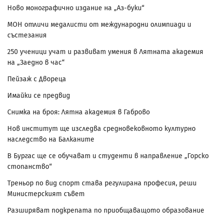
Ново монографично издание на „Аз-буки“
МОН отличи медалисти от международни олимпиади и
състезания
250 ученици учат и развиват умения в Лятната академия
на „Заедно в час“
Пейзаж с Двореца
Имайки се предвид
Снимка на броя: Лятна академия в Габрово
Нов институт ще изследва средновековното културно
наследство на Балканите
В Бургас ще се обучават и студенти в направление „Горско
стопанство“
Треньор по вид спорт става регулирана професия, реши
Министерският съвет
Разширяват подкрепата по приобщаващото образование