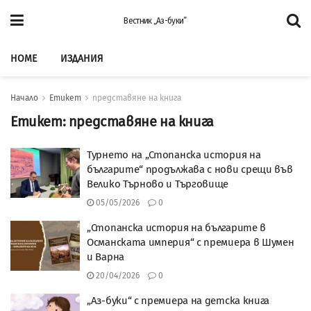
Вестник „Аз-буки”
HOME
ИЗДАНИЯ
Начало
Етикет
представяне на книга
Етикет:
представяне на книга
Турнето на „Стопанска история на
българите“ продължава с нови срещи във
Велико Търново и Търговище
05/05/2026
0
„Стопанска история на българите в
Османската империя“ с премиера в Шумен
и Варна
20/04/2026
0
„Аз-буки“ с премиера на детска книга