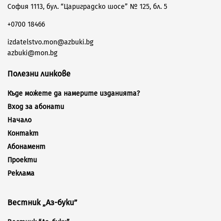
София 1113, бул. “Цариградско шосе” № 125, бл. 5
+0700 18466
izdatelstvo.mon@azbuki.bg
azbuki@mon.bg
Полезни линкове
Къде можете да намерите изданията?
Вход за абонати
Начало
Контакт
Абонамент
Проекти
Реклама
Вестник „Аз-буки”