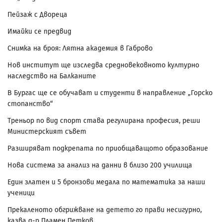
Пейзаж с Двореца
Имайки се предвид
Снимка на броя: Лятна академия в Габрово
Нов институт ще изследва средновековното културно
наследство на Балканите
В Бургас ще се обучават и студенти в направление „Горско
стопанство“
Треньор по вид спорт става регулирана професия, реши
Министерският съвет
Разширяват подкрепата по приобщаващото образование
Нова система за анализ на данни в близо 200 училища
Един златен и 5 бронзови медала по математика за наши
ученици
Прекаленото обгрижване на детето го прави несигурно,
казва д-р Пламен Петков