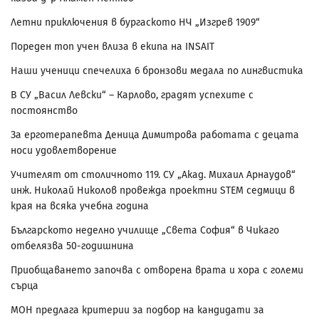
Летни приключения в бургаското НЧ „Изгрев 1909“
Пореден топ учен влиза в екипа на INSAIT
Наши ученици спечелиха 6 бронзови медала по лингвистика
В СУ „Васил Левски“ – Карлово, градят успехите с
постоянство
За ерготерапевта Деница Димитрова работата с децата
носи удовлетворение
Учителят от столичното 119. СУ „Акад. Михаил Арнаудов“
инж. Николай Николов провежда проектни STEM седмици в
края на всяка учебна година
Българското неделно училище „Света София“ в Чикаго
отбелязва 50-годишнина
Приобщаването започва с отворена врата и хора с големи
сърца
МОН предлага критерии за подбор на кандидати за