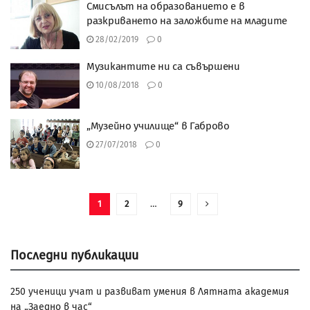
Смисълът на образованието е в
разкриването на заложбите на младите
28/02/2019
0
Музикантите ни са съвършени
10/08/2018
0
„Музейно училище“ в Габрово
27/07/2018
0
1
2
…
9
Последни публикации
250 ученици учат и развиват умения в Лятната академия
на „Заедно в час“