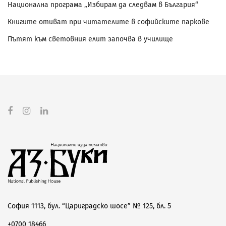
Национална програма „Избирам да следвам в България“
Книгите отиват при читателите в софийските паркове
Пътят към световния елит започва в училище
София 1113, бул. “Цариградско шосе” № 125, бл. 5
+0700 18466