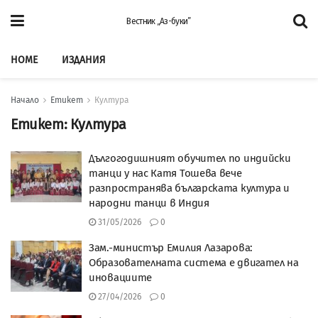
Вестник „Аз-буки”
HOME
ИЗДАНИЯ
Начало
Етикет
Култура
Етикет:
Култура
Дългогодишният обучител по индийски
танци у нас Катя Тошева вече
разпространява българската култура и
народни танци в Индия
31/05/2026
0
Зам.-министър Емилия Лазарова:
Образователната система е двигател на
иновациите
27/04/2026
0