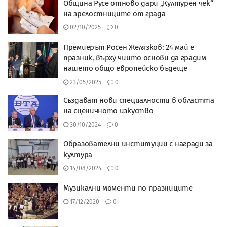
Община Русе отново дари „Културен чек“
на зрелостниците от града
02/10/2025
0
Премиерът Росен Желязков: 24 май е
празник, върху чиито основи да градим
нашето общо европейско бъдеще
23/05/2025
0
Създават нови специалности в областта
на сценичното изкуство
30/10/2024
0
Образователни институции с награди за
култура
14/08/2024
0
Музикални моменти по празниците
17/12/2020
0