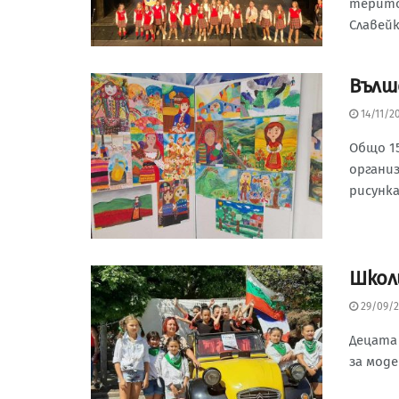
терито
Славейк
Вълш
14/11/2
Общо 1
органи
рисунка
Школ
29/09/2
Децата
за моде