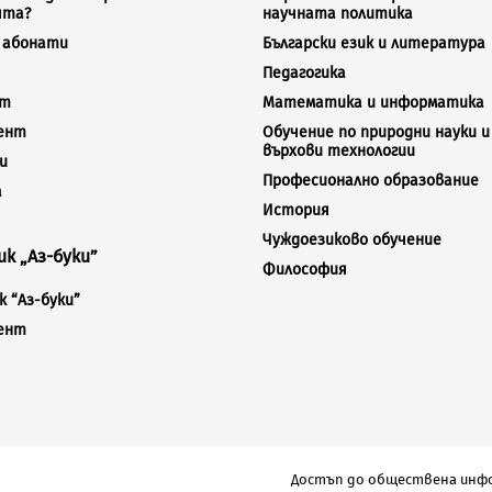
ята?
научната политика
а абонати
Български език и литература
Педагогика
кт
Математика и информатика
ент
Обучение по природни науки и
върхови технологии
и
Професионално образование
а
История
Чуждоезиково обучение
к „Аз-буки”
Философия
 “Аз-буки”
ент
Достъп до обществена инф