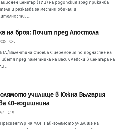
ационен център (ТИЦ) на родопския град приканва
тели и разказва за местни обичаи и
ителности, ...
ка на броя: Почит пред Апостола
2025
0
 БТА/Валентина Стоева С церемония по поднасяне на
 цветя пред паметника на Васил Левски в центъра на
и ...
голямото училище в Южна България
ва 40-годишнина
024
0
 Пресцентър на МОН Най-голямото училище на