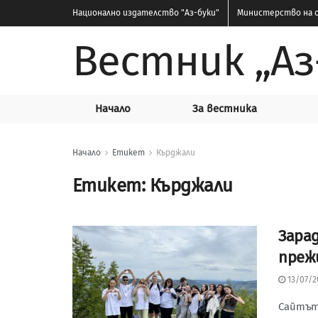
Национално издателство
"Аз-буки"
Министерство на о
Вестник „Аз
Начало
За вестника
Начало
Етикет
Кърджали
Етикет:
Кърджали
Зара
преж
13/07/2
Сайтът 