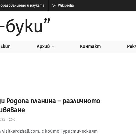
бразованието и науката
Wikipedia
-буки”
Екип
Архив
Контакт
Рек
ди Родопа планина – различното
ивяване
025
0
visitkardzhali.com, с който Туристическият