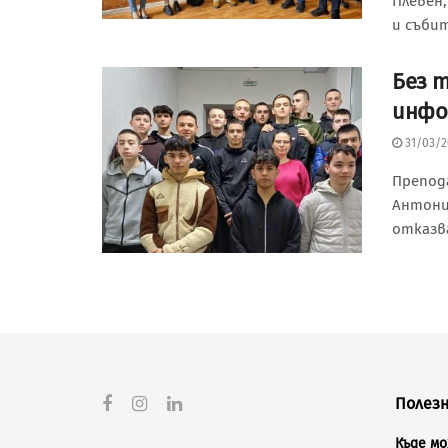
Плевен,
и събити
Без 
инфо
31/03/2
Препод
Антони
отказва
Полезн
Къде м