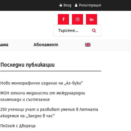
Вход
Регистрация
лама
Абонамент
Последни публикации
Ново монографично издание на „Аз-буки“
МОН отличи медалисти от международни
олимпиади и състезания
250 ученици учат и развиват умения в Лятната
академия на „Заедно в час“
Пейзаж с Двореца