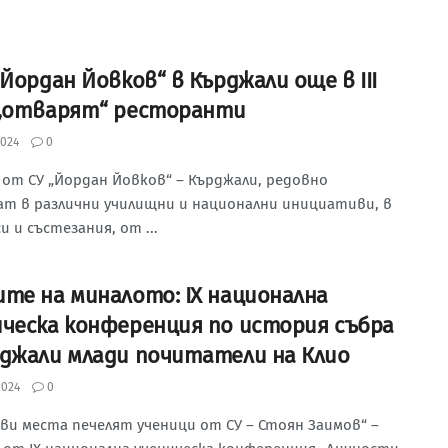
„Йордан Йовков“ в Кърджали още в III
 „отварят“ ресторанти
024
0
от СУ „Йордан Йовков“ – Кърджали, редовно
ат в различни училищни и национални инициативи, в
и и състезания, от ...
ите на миналото: IX национална
ическа конференция по история събра
рджали млади почитатели на Клио
2024
0
ви места печелят ученици от СУ – Стоян Заимов“ –