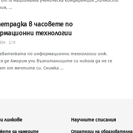
 от IX национална ученическа конференция „Личности
я, ...
тетрадка в часовете по
рмационни технологии
024
0
авателката по информационни технологии инж.
я де Аморим учи възпитаниците си никога да не се
т от мечтите си. Снимка ...
и линкове
Научните списания
ожете да намерите
Стратегии на образователна