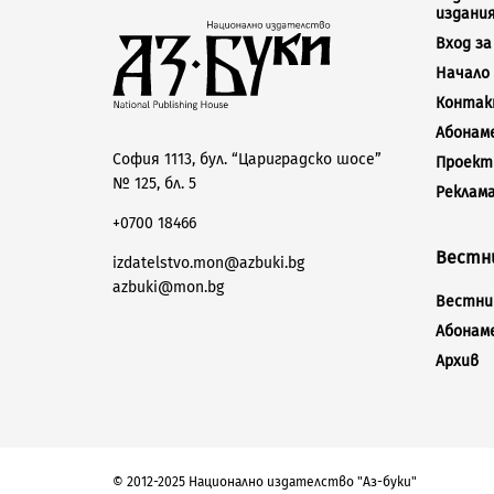
издани
Вход з
Начало
Конта
Абонам
София 1113, бул. “Цариградско шосе”
Проект
№ 125, бл. 5
Реклам
+0700 18466
Вестни
izdatelstvo.mon@azbuki.bg
azbuki@mon.bg
Вестник
Абонам
Архив
© 2012-2025 Национално издателство "Аз-буки"