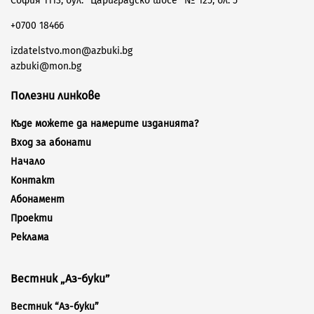
София 1113, бул. “Цариградско шосе” № 125, бл. 5
+0700 18466
izdatelstvo.mon@azbuki.bg
azbuki@mon.bg
Полезни линкове
Къде можете да намерите изданията?
Вход за абонати
Начало
Контакт
Абонамент
Проекти
Реклама
Вестник „Аз-буки”
Вестник “Аз-буки”