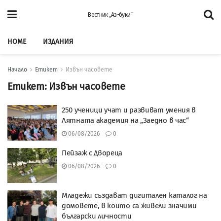
Вестник „Аз-буки”
HOME
ИЗДАНИЯ
Начало
Етикет
Извън часовете
Етикет:
Извън часовете
250 ученици учат и развиват умения в
Лятната академия на „Заедно в час“
06/08/2026
0
Пейзаж с Двореца
06/08/2026
0
Младежи създават дигитален каталог на
домовете, в които са живели значими
български личности