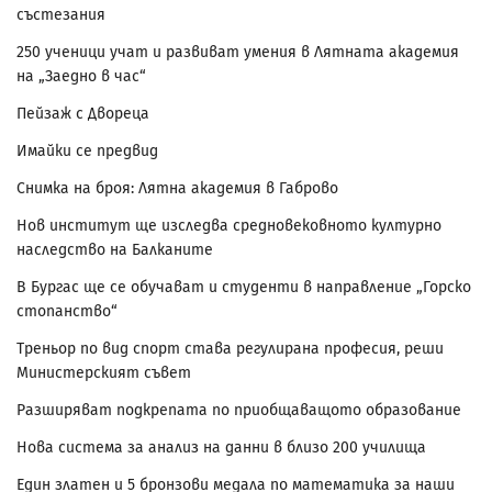
състезания
250 ученици учат и развиват умения в Лятната академия
на „Заедно в час“
Пейзаж с Двореца
Имайки се предвид
Снимка на броя: Лятна академия в Габрово
Нов институт ще изследва средновековното културно
наследство на Балканите
В Бургас ще се обучават и студенти в направление „Горско
стопанство“
Треньор по вид спорт става регулирана професия, реши
Министерският съвет
Разширяват подкрепата по приобщаващото образование
Нова система за анализ на данни в близо 200 училища
Един златен и 5 бронзови медала по математика за наши