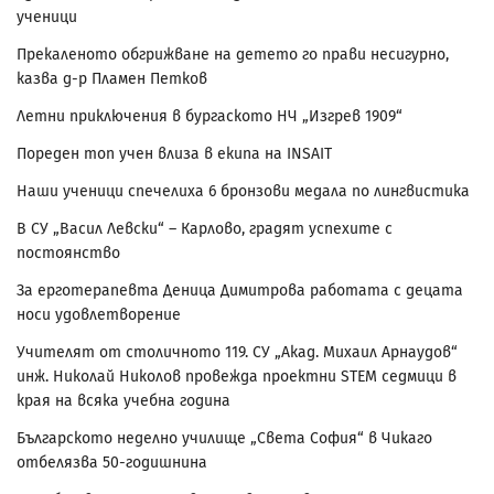
ученици
Прекаленото обгрижване на детето го прави несигурно,
казва д-р Пламен Петков
Летни приключения в бургаското НЧ „Изгрев 1909“
Пореден топ учен влиза в екипа на INSAIT
Наши ученици спечелиха 6 бронзови медала по лингвистика
В СУ „Васил Левски“ – Карлово, градят успехите с
постоянство
За ерготерапевта Деница Димитрова работата с децата
носи удовлетворение
Учителят от столичното 119. СУ „Акад. Михаил Арнаудов“
инж. Николай Николов провежда проектни STEM седмици в
края на всяка учебна година
Българското неделно училище „Света София“ в Чикаго
отбелязва 50-годишнина