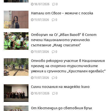
18/07/2026
0
Натали от Своге – момиче с посока
11/07/2026
0
Отборът на СУ „Иван Вазов“ в Сопот
печели Националното ученическо
състезание „Млад спасител“
11/07/2026
0
Отново рекордно участие в Националния
преглед на спортно-туристическите
умения и сръчности „Кристален еделвайс“
11/07/2026
0
Силни послания на младежко кино
10/07/2026
0
От Кюстендил до световния връх