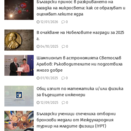
Български принос в разкриването на
загадка на микросвета: как се образуват и
оцеляват леките ядра
12/01/2026
0
В очакване на Нобеловите награди за 2025
г.
04/10/2025
0
Шампионът в астрономията Светослав
Арабов: Ръководителите ни подготвиха
много добре
01/10/2025
0
Общ изпит по математика и/или физика
за бъдещите инженери
12/09/2025
0
Български ученици спечелиха отборни
бронзови медали от Международния
турнир на младите физици (IYPT)