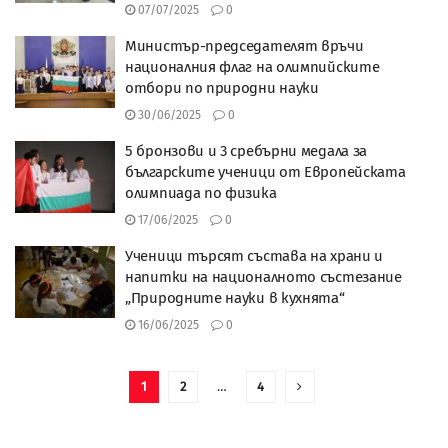
07/07/2025
0
Министър-председателят връчи
националния флаг на олимпийските
отбори по природни науки
30/06/2025
0
5 бронзови и 3 сребърни медала за
българските ученици от Европейската
олимпиада по физика
17/06/2025
0
Ученици търсят състава на храни и
напитки на националното състезание
„Природните науки в кухнята“
16/06/2025
0
1
2
…
4