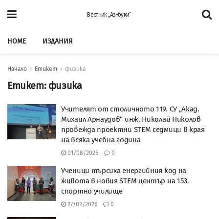
Вестник „Аз-буки”
HOME
ИЗДАНИЯ
Начало
Етикет
физика
Етикет:
физика
Учителят от столичното 119. СУ „Акад.
Михаил Арнаудов“ инж. Николай Николов
провежда проектни STEM седмици в края
на всяка учебна година
01/08/2026
0
Ученици търсиха енергийния код на
живота в новия STEM център на 153.
спортно училище
27/02/2026
0