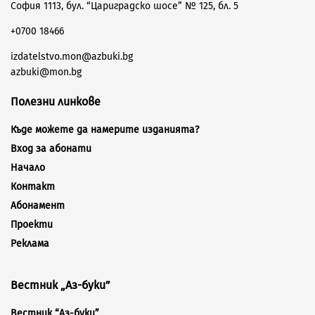
София 1113, бул. “Цариградско шосе” № 125, бл. 5
+0700 18466
izdatelstvo.mon@azbuki.bg
azbuki@mon.bg
Полезни линкове
Къде можете да намерите изданията?
Вход за абонати
Начало
Контакт
Абонамент
Проекти
Реклама
Вестник „Аз-буки”
Вестник “Аз-буки”