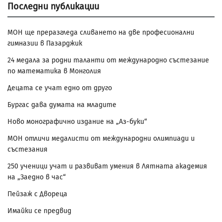
Последни публикации
МОН ще преразгледа сливането на две професионални
гимназии в Пазарджик
24 медала за родни таланти от международно състезание
по математика в Монголия
Децата се учат едно от друго
Бургас дава думата на младите
Ново монографично издание на „Аз-буки“
МОН отличи медалисти от международни олимпиади и
състезания
250 ученици учат и развиват умения в Лятната академия
на „Заедно в час“
Пейзаж с Двореца
Имайки се предвид