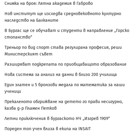
Снимка на броя: Лятна академия в Габрово
Нов институт ще изследва средновековното културно
наследство на Балканите
В Бургас ще се обучават и студенти в направление „Горско
стопанство“
Треньор по вид спорт става регулирана професия, реши
Министерският съвет
Разширяват подкрепата по приобщаващото образование
Нова система за анализ на данни в близо 200 училища
Един златен и 5 бронзови медала по математика за наши
ученици
Прекаленото обгрижване на детето го прави несигурно,
казва д-р Пламен Петков
Летни приключения в бургаското НЧ „Изгрев 1909“
Пореден топ учен влиза в екипа на INSAIT