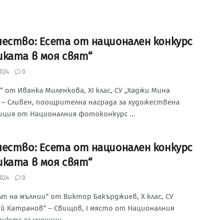
чество: Есета от национален конкурс
иката в моя свят“
024
0
“ от Иванка Миленкова, XI клас, СУ „Хаджи Мина
 – Сливен, поощрителна награда за художествена
иция от Националния фотоконкурс ...
чество: Есета от национален конкурс
иката в моя свят“
024
0
т на мълнии“ от Виктор Бакърджиев, Х клас, СУ
ай Катранов“ – Свищов, I място от Националния
курс за ученици ...