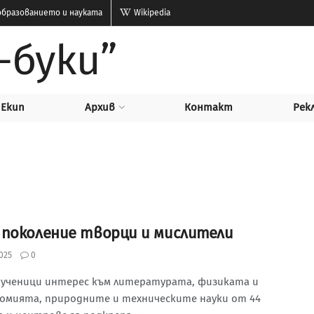
бразованието и науката
Wikipedia
-буки”
Екип
Архив
Контакт
Рек
 поколение творци и мислители
025
0
0 ученици интерес към литературата, физиката и
омията, природните и техническите науки от 44