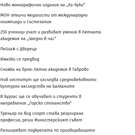
Ново монографично издание на „Аз-буки“
МОН отличи медалисти от международни
олимпиади и състезания
250 ученици учат и развиват умения в Лятната
академия на „Заедно в час“
Пейзаж с Двореца
Имайки се предвид
Снимка на броя: Лятна академия в Габрово
Нов институт ще изследва средновековното
културно наследство на Балканите
В Бургас ще се обучават и студенти в
направление „Горско стопанство“
Треньор по вид спорт става регулирана
професия, реши Министерският съвет
Разширяват подкрепата по приобщаващото