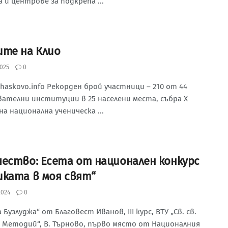
 и центрове за подкрепа ...
ите на Клио
025
0
haskovo.info Рекорден брой участници – 210 от 44
вателни институции в 25 населени места, събра X
а национална ученическа ...
чество: Есета от национален конкурс
иката в моя свят“
2024
0
 Бузлуджа“ от Благовест Иванов, III курс, ВТУ „Св. св.
и Методий“, В. Търново, първо място от Националния