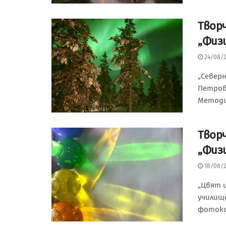
Tвор
„Физ
24/08/
„Север
Петрова
Методий
Tвор
„Физ
18/08/
„Цвят и
училище
фотокон