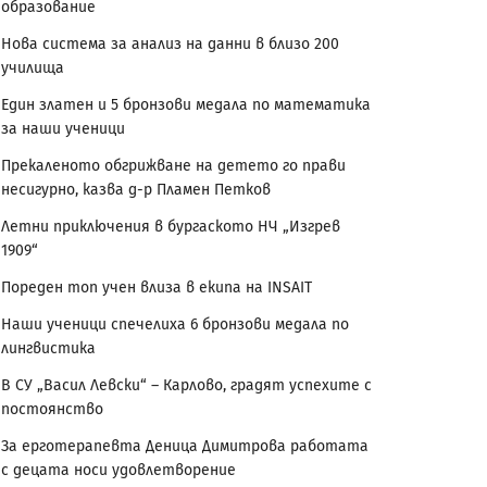
образование
Нова система за анализ на данни в близо 200
училища
Един златен и 5 бронзови медала по математика
за наши ученици
Прекаленото обгрижване на детето го прави
несигурно, казва д-р Пламен Петков
Летни приключения в бургаското НЧ „Изгрев
1909“
Пореден топ учен влиза в екипа на INSAIT
Наши ученици спечелиха 6 бронзови медала по
лингвистика
В СУ „Васил Левски“ – Карлово, градят успехите с
постоянство
За ерготерапевта Деница Димитрова работата
с децата носи удовлетворение