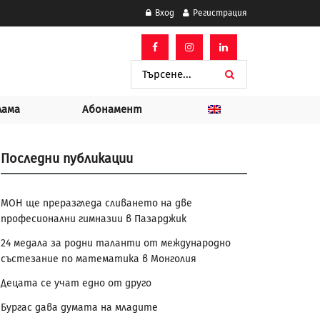
Вход
Регистрация
лама
Абонамент
Последни публикации
МОН ще преразгледа сливането на две
професионални гимназии в Пазарджик
24 медала за родни таланти от международно
състезание по математика в Монголия
Децата се учат едно от друго
Бургас дава думата на младите