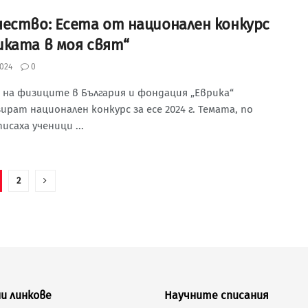
чество: Есета от национален конкурс
иката в моя свят“
024
0
 на физиците в България и фондация „Еврика“
ират национален конкурс за есе 2024 г. Темата, по
исаха ученици ...
2
и линкове
Научните списания