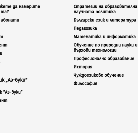
ожете да намерите
Стратегии на образователна
ята?
научната политика
а абонати
Български език и литература
Педагогика
кт
Математика и информатика
ент
Обучение по природни науки и
върхови технологии
и
Професионално образование
а
История
Чуждоезиково обучение
к „Аз-буки”
Философия
 “Аз-буки”
ент