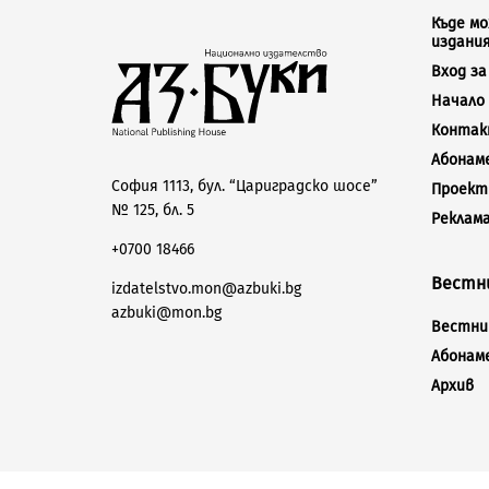
Къде м
издани
Вход з
Начало
Конта
Абонам
София 1113, бул. “Цариградско шосе”
Проект
№ 125, бл. 5
Реклам
+0700 18466
Вестни
izdatelstvo.mon@azbuki.bg
azbuki@mon.bg
Вестник
Абонам
Архив