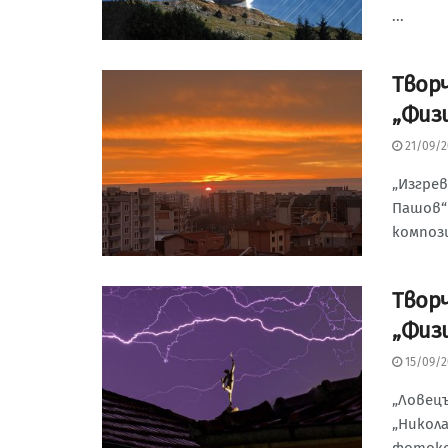
...
Tвор
„Физ
21/09/2
„Изгрев
Пашов“
композ
Tвор
„Физ
15/09/2
„Ловецъ
„Никол
фотокон