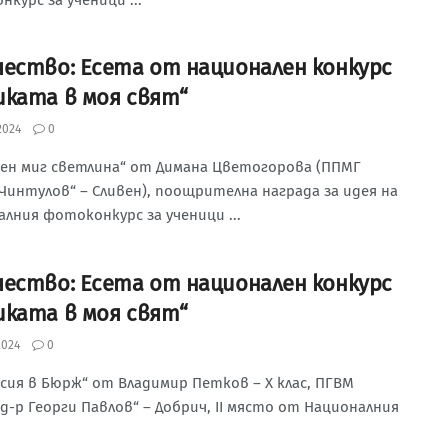
чество: Есета от национален конкурс
иката в моя свят“
2024
0
ден миг светлина“ от Димана Цветогорова (ППМГ
Чинтулов“ – Сливен), поощрителна награда за идея на
лния фотоконкурс за ученици ...
чество: Есета от национален конкурс
иката в моя свят“
2024
0
сия в Бюрж“ от Владимир Петков – Х клас, ПГВМ
 д-р Георги Павлов“ – Добрич, II място от Националния