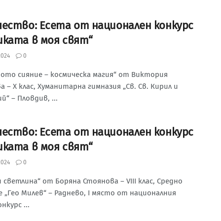
чество: Есета от национален конкурс
иката в моя свят“
2024
0
ното сияние – космическа магия“ от Виктория
 – Х клас, Хуманитарна гимназия „Св. Св. Кирил и
“ – Пловдив, ...
чество: Есета от национален конкурс
иката в моя свят“
2024
0
 светлина“ от Боряна Стоянова – VIII клас, Средно
 „Гео Милев“ – Раднево, I място от националния
курс ...