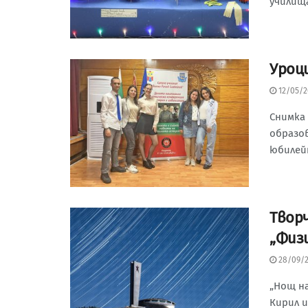
училища
Уроц
12/05/2
Снимка 
образо
юбилейн
Tвор
„Физ
28/09/
„Нощ на
Кирил 