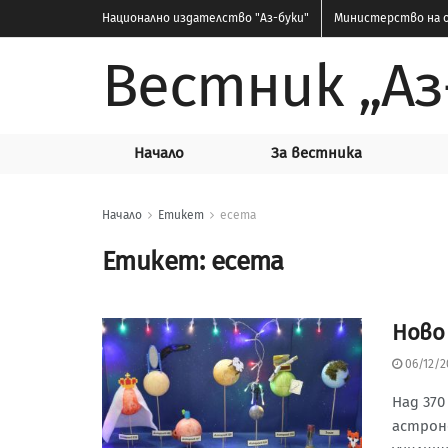
Национално издателство
"Аз-буки"
Министерство на о
Вестник „Аз
Начало
За вестника
Начало
Етикет
есета
Етикет:
есета
Ново
06/12/2
Над 37
астрон