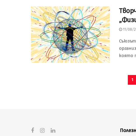
Tвор
„Физ
11/08/2
Съюзът
организ
която п
1
Полезн