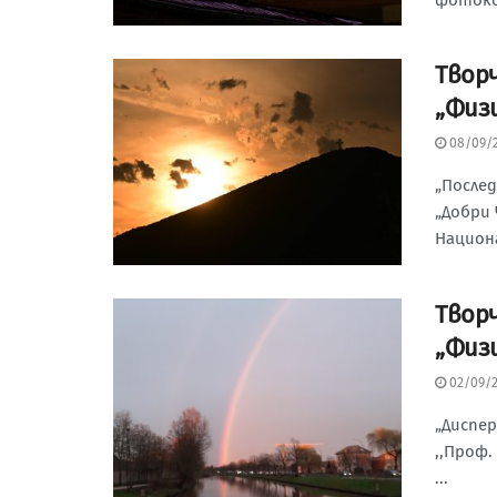
Tвор
„Физ
08/09/
„После
„Добри 
Национа
Tвор
„Физ
02/09/
„Диспер
,,Проф.
...