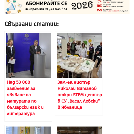
Свързани статии:
Над 53 000
Зам.-министър
заявления за
Николай Витанов
явяване на
откри STEM център
матурата по
в СУ „Васил Левски“
български език и
в Ябланица
литература