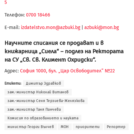
5
Телефон:
0700 18466
Е-mail:
izdatelstvo.mon@azbuki.bg
|
azbuki@mon.bg
Научните списания се продават и в
книжарница „Сиела“ – подлез на Ректората
на СУ „Св. Св. Климент Охридски“.
Адрес:
София 1000, бул. „Цар Освободител“ №22
Етикети:
Димитър Здравков
зам.-министър Николай Витанов
зам.-министър Сеня Терзиева-Желязкова
зам.-министър Таня Панчева
Комисия по образованието и науката
министър Георги Вълчев
МОН
приоритети
Репортер