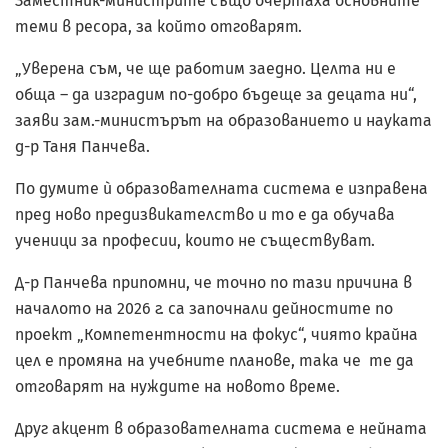
Заместник-министрите също очертаха основните
теми в ресора, за който отговарят.
„Уверена съм, че ще работим заедно. Целта ни е
обща – да изградим по-добро бъдеще за децата ни“,
заяви зам.-министърът на образованието и науката
д-р Таня Панчева.
По думите ѝ образователната система е изправена
пред ново предизвикателство и то е да обучава
ученици за професии, които не съществуват.
Д-р Панчева припомни, че точно по тази причина в
началото на 2026 г. са започнали дейностите по
проект „Компетентности на фокус“, чиято крайна
цел е промяна на учебните планове, така че те да
отговарят на нуждите на новото време.
Друг акцент в образователната система е нейната