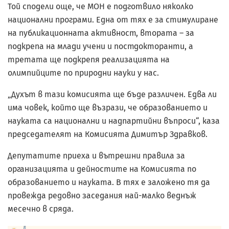
Той сподели още, че МОН е подготвило няколко
национални програми. Една от тях е за стимулиране
на публикационната активност, втората – за
подкрепа на млади учени и постдокторанти, а
третата ще подкрепя реализацията на
олимпийците по природни науки у нас.
„Духът в тази комисията ще бъде различен. Едва ли
има човек, който ще възрази, че образованието и
науката са национални и надпартийни въпроси“, каза
председателят на Комисията Димитър Здравков.
Депутатите приеха и вътрешни правила за
организацията и дейностите на Комисията по
образованието и науката. В тях е заложено тя да
провежда редовно заседания най-малко веднъж
месечно в сряда.