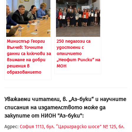
Министър Георги
250 педагози са
Вълчев: Точните
удостоени с
данни са ключови за
отличието
взимане на добри
„Неофит Рилски“ на
решения в
МОН
образованието
Уважаеми читатели, в. „Аз-буки“ и научните
списания на издателството може да
закупите от НИОН "Аз-буки":
Адрес:
София 1113, бул. “Цариградско шосе” № 125, бл.