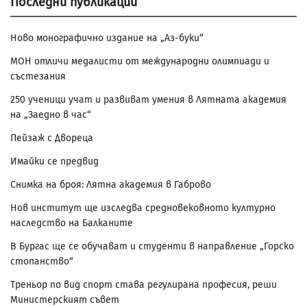
Последни публикации
Ново монографично издание на „Аз-буки“
МОН отличи медалисти от международни олимпиади и
състезания
250 ученици учат и развиват умения в Лятната академия
на „Заедно в час“
Пейзаж с Двореца
Имайки се предвид
Снимка на броя: Лятна академия в Габрово
Нов институт ще изследва средновековното културно
наследство на Балканите
В Бургас ще се обучават и студенти в направление „Горско
стопанство“
Треньор по вид спорт става регулирана професия, реши
Министерският съвет