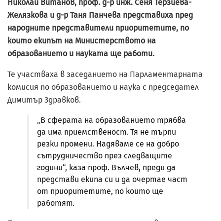
Николай Витанов, проф. д-р инж. Сеня Терзиева-
Желязкова и д-р Таня Панчева представиха пред
народните представители приоритетите, по
които екипът на Министерството на
образованието и науката ще работи.
Те участваха в заседанието на Парламентарната
комисия по образованието и наука с председател
Димитър Здравков.
„В сферата на образованието трябва
да има приемственост. Тя не търпи
резки промени. Надяваме се на добро
сътрудничество през следващите
години“, каза проф. Вълчев, преди да
представи екипа си и да очертае част
от приоритетите, по които ще
работят.