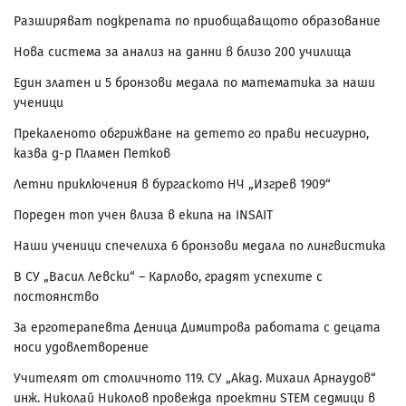
Разширяват подкрепата по приобщаващото образование
Нова система за анализ на данни в близо 200 училища
Един златен и 5 бронзови медала по математика за наши
ученици
Прекаленото обгрижване на детето го прави несигурно,
казва д-р Пламен Петков
Летни приключения в бургаското НЧ „Изгрев 1909“
Пореден топ учен влиза в екипа на INSAIT
Наши ученици спечелиха 6 бронзови медала по лингвистика
В СУ „Васил Левски“ – Карлово, градят успехите с
постоянство
За ерготерапевта Деница Димитрова работата с децата
носи удовлетворение
Учителят от столичното 119. СУ „Акад. Михаил Арнаудов“
инж. Николай Николов провежда проектни STEM седмици в