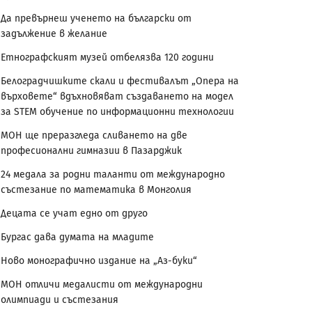
Да превърнеш ученето на български от
задължение в желание
Етнографският музей отбелязва 120 години
Белоградчишките скали и фестивалът „Опера на
върховете“ вдъхновяват създаването на модел
за STEM обучение по информационни технологии
МОН ще преразгледа сливането на две
професионални гимназии в Пазарджик
24 медала за родни таланти от международно
състезание по математика в Монголия
Децата се учат едно от друго
Бургас дава думата на младите
Ново монографично издание на „Аз-буки“
МОН отличи медалисти от международни
олимпиади и състезания