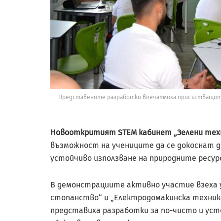
Представените разработки впечатлиха присъстващите 
Новооткритият STEM кабинет „Зелени техн
възможност на учениците да се докоснат до
устойчиво използване на природните ресур
В демонстрациите активно участие взеха у
стопанство“ и „Електродомакинска техника
представиха разработки за по-чисто и уст