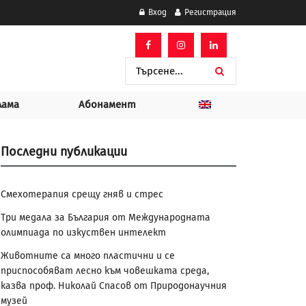
Вход
Регистрация
лама
Абонамент
Последни публикации
Смехотерапия срещу гняв и стрес
Три медала за България от Международната
олимпиада по изкуствен интелект
Животните са много пластични и се
приспособяват лесно към човешката среда,
казва проф. Николай Спасов от Природонаучния
музей