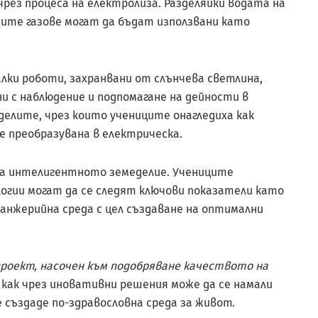
чрез процеса на електролиза. Разделяйки водата на
ените газове могат да бъдат използвани като
лки роботи, захранвани от слънчева светлина,
и с наблюдение и подпомагане на дейности в
делите, чрез които учениците онагледиха как
е преобразувана в електрическа.
а интелигентното земеделие. Учениците
огии могат да се следят ключови показатели като
нжерийна среда с цел създаване на оптимални
проект, насочен към подобряване качеството на
как чрез иновативни решения може да се намали
 създаде по-здравословна среда за живот.