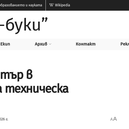
бразованието и науката
Wikipedia
-буки”
Екип
Архив
Контакт
Рек
нтър в
 техническа
A
026 г.
A