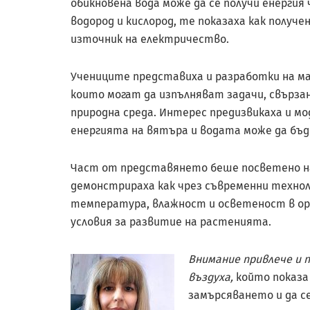
обикновена вода може да се получи енергия 
водород и кислород, те показаха как получ
източник на електричество.
Учениците представиха и разработки на ма
които могат да изпълняват задачи, свързан
природна среда. Интерес предизвикаха и мо
енергията на вятъра и водата може да бъд
Част от представянето беше посветено н
демонстрираха как чрез съвременни технол
температура, влажност и осветеност в ора
условия за развитие на растенията.
Внимание привлече и 
въздуха,
който показа 
замърсяването и да се