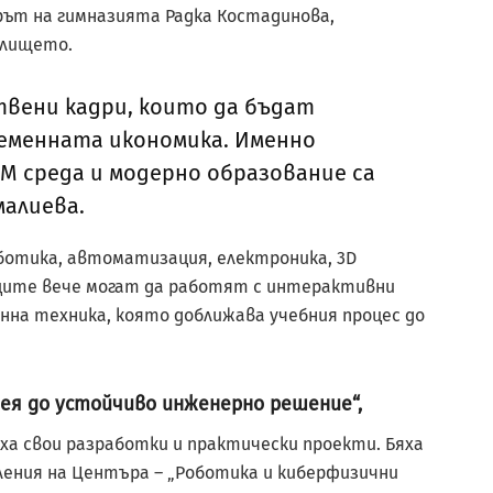
рът на гимназията Радка Костадинова,
илището.
твени кадри, които да бъдат
еменната икономика. Именно
M среда и модерно образование са
малиева.
ботика, автоматизация, електроника, 3D
иците вече могат да работят с интерактивни
нна техника, която доближава учебния процес до
ея до устойчиво инженерно решение“,
а свои разработки и практически проекти. Бяха
ения на Центъра – „Роботика и киберфизични