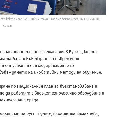
аха както хладилен цикъл, така и термопомпен режим Снимки ПТГ –
Бургас
налната техническа гимназия в Бургас, която
лната база и въвеждане на съвременни
ст от усилията за модернизиране на
 въвеждането на иновативни методи на обучение.
ране по Националния план за възстановяване и
те да работят с високотехнологично оборудване и
ехнологична среда.
чалникът на РУО – Бургас, Валентина Камалиева,