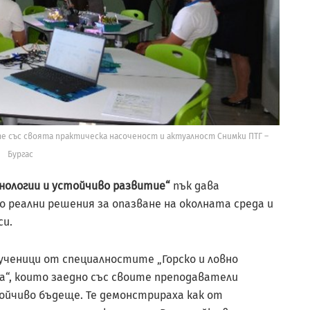
със своята практическа насоченост и актуалност Снимки ПТГ –
Бургас
ологии и устойчиво развитие“
пък дава
 реални решения за опазване на околната среда и
си.
ченици от специалностите „Горско и ловно
“, които заедно със своите преподаватели
ойчиво бъдеще. Те демонстрираха как от