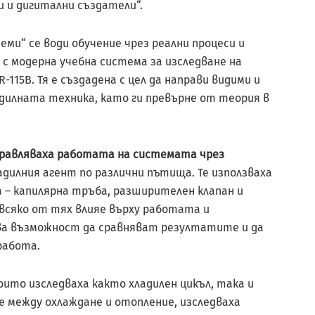
и и дигитални създатели“.
ми“ се води обучение чрез реални процеси и
 модерна учебна система за изследване на
115B. Тя е създадена с цел да направи видими и
дилната техника, като ги превърне от теория в
равляваха работата на системата чрез
адилния агент по различни пътища. Те използваха
– капилярна тръба, разширителен клапан и
 всяко от тях влияе върху работата и
ва възможност да сравняват резултатите и да
работа.
ито изследваха както хладилен цикъл, така и
 между охлаждане и отопление, изследваха