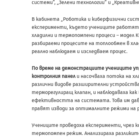
системи“, „Зелени технологии“ и „Креативн
В кабинета „Роботика и киберфизични систе
експерименти, където учениците работят с
хладилни и термопомпени процеси – модел KR-
разбираеми процесите на топлообмен в хла
реално наблюдаем и изследваем процес.
По време на демонстрациите учениците уп
контролния панел
и насочваха потока на хл
различни видове разширителни устройства 
терморегулиращ клапан, и наблюдаваха как
ефективността на системата. Това им да
правят изводи за оптималните режими на 
Учениците проведоха експерименти, чрез ко
термопомпен режим. Анализираха разликите