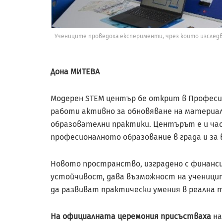
Учениците проведоха експерименти, чрез които изследв
Дона МИТЕВА
Модерен STEM център бе открит в Професио
работи активно за обновяване на материа
образователни практики. Центърът е и ча
професионалното образование в града и за
Новото пространство, изградено с финанси
устойчивост, дава възможност на ученици
да развиват практически умения в реална т
На официалната церемония присъстваха
на