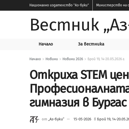
Национално издателство
"Аз-буки"
Министерство на о
Вестник „Аз
Начало
За вестника
Начало
Новини
Новини 2026
Брой 19, 14-20.05.2026 г.
Откриха STEM це
Професионалната
гимназия в Бургас
от
„Аз-буки“
15-05-2026
в
Брой 19, 14-20.05.2