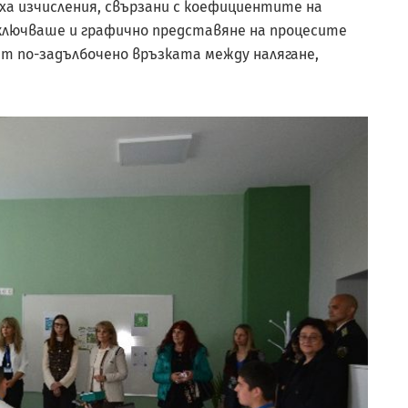
 изчисления, свързани с коефициентите на
ключваше и графично представяне на процесите
ат по-задълбочено връзката между налягане,