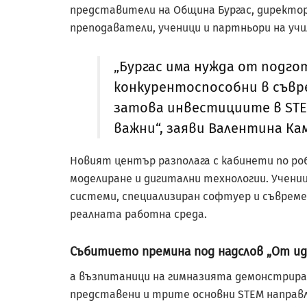
представители на Община Бургас, директо
преподаватели, ученици и партньори на уч
„Бургас има нужда от подго
конкурентоспособни в съвр
затова инвестициите в STE
важни“, заяви Валентина Ка
Новият център разполага с кабинети по ро
моделиране и дигитални технологии. Учен
системи, специализиран софтуер и съвреме
реалната работна среда.
Събитието премина под надслов „От ид
а възпитаници на гимназията демонстрирах
представени и трите основни STEM направл