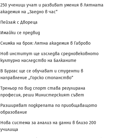
250 ученици учат и развиват умения в Лятната
академия на „Заедно в час“
Пейзаж с Двореца
Имайки се предвид
Снимка на броя: Лятна академия в Габрово
Нов институт ще изследва средновековното
културно наследство на Балканите
В Бургас ще се обучават и студенти в
направление „Горско стопанство“
Треньор по вид спорт става регулирана
професия, реши Министерският съвет
Разширяват подкрепата по приобщаващото
образование
Нова система за анализ на данни в близо 200
училища