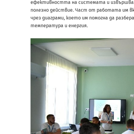
ефективността на системата и извършваха
полезно действие. Част от работата им в
чрез диаграми, което им помогна да разбер
температура и енергия.