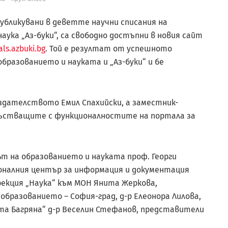
публикувани в деветте научни списания на
аука „Аз-буки“, са свободно достъпни в новия сайт
als.azbuki.bg
. Той е резултат от успешното
разованието и науката и „Аз-буки“ и бе
дателството Емил Спахийски, а заместник-
състващите с функционалностите на портала за
 на образованието и науката проф. Георги
оналния център за информация и документация
екция „Наука“ към МОН Янита Жеркова,
образованието – София-град, д-р Елеонора Лилова,
ета Багряна“ д-р Веселин Стефанов, представители