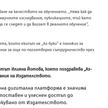
аване на качеството на обучението. „Няма как да
научните изследвания, публикациите, тъй като
 се следят и да влизат в реалното обучение“,
та, които екипът на „Аз-буки“ е положил за
ание за още по-ползотворно сътрудничество през
тът Илияна Йотова, която поздравява „Аз-
сания на Издателството.
рна дигитална платформа е значима
поставен и улеснен достъп до
икувано от Издателството.