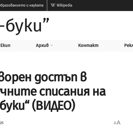
бразованието и науката
Wikipedia
-буки”
Екип
Архив
Контакт
Рек
ворен достъп в
учните списания на
буки“ (ВИДЕО)
A
26
A