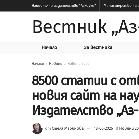
Национално издателство
"Аз-буки"
Министерство на о
Вестник „Аз
Начало
За вестника
Начало
Новини
Новини 2026
8500 статии с от
новия сайт на на
Издателство „Аз-
от
Стела Маринова
18-06-2026
в
Новини 20