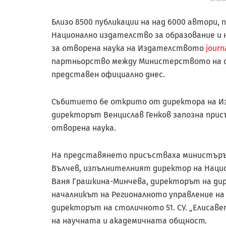
Близо 8500 публикации на над 6000 автори, 
Национално издателство за образование и н
за отворена наука на Издателството
journ
партньорство между Министерството на об
представен официално днес.
Събитието бе открито от директора на Из
директорът Венцислав Генков запозна при
отворена наука.
На представянето присъстваха министърът
Вълчев, изпълнителният директор на Наци
Ваня Грашкина-Минчева, директорът на дир
началникът на Регионалното управление на 
директорът на столичното 51. СУ. „Елисав
на научната и академичната общност.