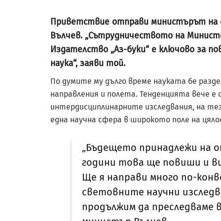
Приветствие отправи министърът на об
Вълчев. „Сътрудничеството на Минист
Издателство „Аз-буки“ е ключово за п
наука“, заяви той.
По думите му дълго време науката бе разде
направления и полета. Тенденцията вече е
интердисциплинарните изследвания, на те
една научна сфера в широкото поле на цял
„Бъдещето принадлежи на о
години това ще повиши и в
Ще я направи много по-кон
световните научни изследва
продължим да преследваме 