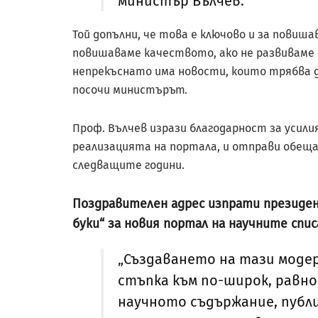
министър Вълчев.
Той допълни, че това е ключово и за повиш
повишаваме качеството, ако не развиваме 
непрекъснато има новости, които трябва да
посочи министърът.
Проф. Вълчев изрази благодарност за усилия
реализацията на портала, и отправи обещ
следващите години.
Поздравителен адрес изпрати президен
буки“ за новия портал на научните спи
„Създаването на тази моде
стъпка към по-широк, равно
научното съдържание, публ