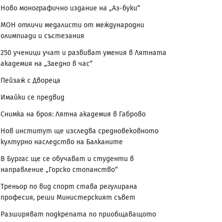
Ново монографично издание на „Аз-буки“
МОН отличи медалисти от международни
олимпиади и състезания
250 ученици учат и развиват умения в Лятната
академия на „Заедно в час“
Пейзаж с Двореца
Имайки се предвид
Снимка на броя: Лятна академия в Габрово
Нов институт ще изследва средновековното
културно наследство на Балканите
В Бургас ще се обучават и студенти в
направление „Горско стопанство“
Треньор по вид спорт става регулирана
професия, реши Министерският съвет
Разширяват подкрепата по приобщаващото