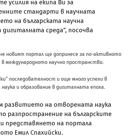
 усилия на екипа Ви за
енните стандарти в научната
ето на българската научна
 дигиталната среда“, посочва
че новият портал ще допринесе за по-активното
я в международното научно пространство.
уки“ последователност и още много успехи в
наука и образование в дигиталната епоха.
към развитието на отворената наука
ото разпространение на българските
при представянето на портала
то Емил Спахийски.