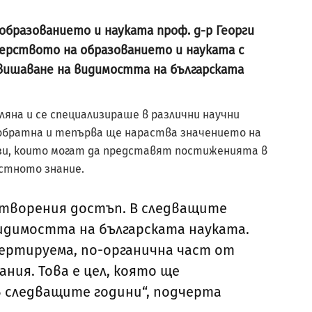
разованието и науката проф. д-р Георги
ерството на образованието и науката с
овишаване на видимостта на българската
ляна и се специализираше в различни научни
 обратна и тепърва ще нараства значението на
зи, които могат да представят постиженията в
остното знание.
творения достъп. В следващите
идимостта на българската науката.
вертируема, по-органична част от
ния. Това е цел, която ще
в следващите години“, подчерта