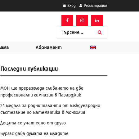
Вход
Регистрация
лама
Абонамент
Последни публикации
МОН ще преразгледа сливането на две
професионални гимназии в Пазарджик
24 медала за родни таланти от международно
състезание по математика в Монголия
Децата се учат едно от друго
Бургас дава думата на младите