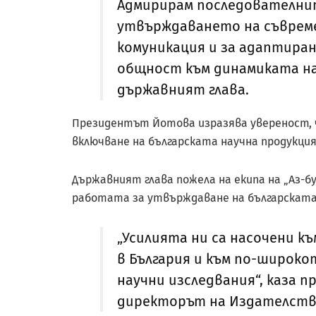
Адмирирам последователните
утвърждаването на съврем
комуникация и за адаптиран
общност към динамиката на
държавният глава.
Президентът Йотова изразява увереност, 
включване на българската научна продукци
Държавният глава пожела на екипа на „Аз-б
работата за утвърждаване на българската 
„Усилията ни са насочени 
в България и към по-широк
научни изследвания“, каза 
директорът на Издателство