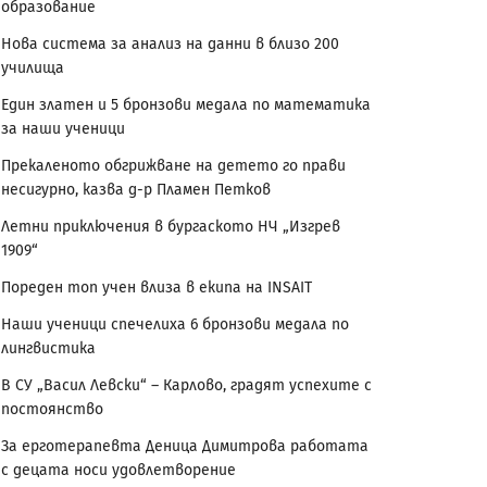
образование
Нова система за анализ на данни в близо 200
училища
Един златен и 5 бронзови медала по математика
за наши ученици
Прекаленото обгрижване на детето го прави
несигурно, казва д-р Пламен Петков
Летни приключения в бургаското НЧ „Изгрев
1909“
Пореден топ учен влиза в екипа на INSAIT
Наши ученици спечелиха 6 бронзови медала по
лингвистика
В СУ „Васил Левски“ – Карлово, градят успехите с
постоянство
За ерготерапевта Деница Димитрова работата
с децата носи удовлетворение