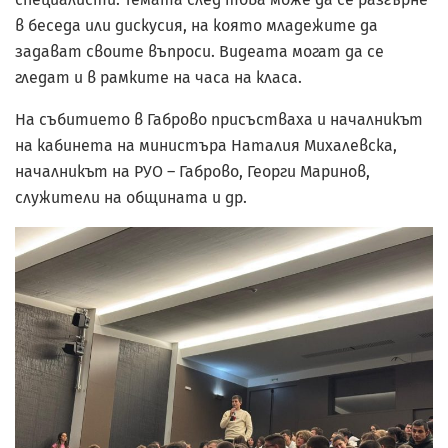
в беседа или дискусия, на която младежите да
задават своите въпроси. Видеата могат да се
гледат и в рамките на часа на класа.
На събитието в Габрово присъстваха и началникът
на кабинета на министъра Наталия Михалевска,
началникът на РУО – Габрово, Георги Маринов,
служители на общината и др.