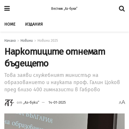
Вестник „Аз-буки”
HOME
ИЗДАНИЯ
Начало
Новини
Новини 2025
Наркотиците отнемат
бъдещето
Това заяви служебният министър на
образованието и науката проф. Галин Цоков
пред близо 400 гимназисти в Габрово
A
от
„Аз-буки“
14-01-2025
A