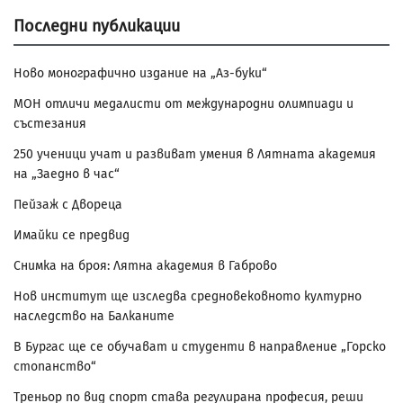
Последни публикации
Ново монографично издание на „Аз-буки“
МОН отличи медалисти от международни олимпиади и
състезания
250 ученици учат и развиват умения в Лятната академия
на „Заедно в час“
Пейзаж с Двореца
Имайки се предвид
Снимка на броя: Лятна академия в Габрово
Нов институт ще изследва средновековното културно
наследство на Балканите
В Бургас ще се обучават и студенти в направление „Горско
стопанство“
Треньор по вид спорт става регулирана професия, реши