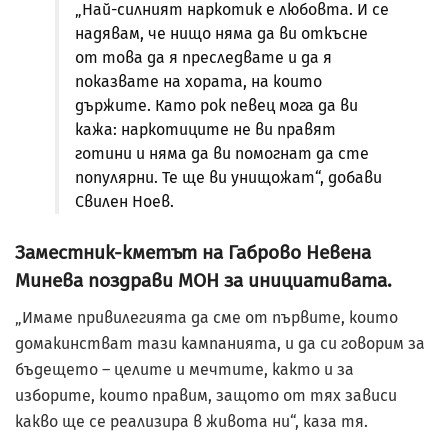
„Най-силният наркотик е любовта. И се
надявам, че нищо няма да ви откъсне
от това да я преследвате и да я
показвате на хората, на които
държите. Като рок певец мога да ви
кажа: наркотиците не ви правят
готини и няма да ви помогнат да сте
популярни. Те ще ви унищожат“, добави
Свилен Ноев.
Заместник-кметът на Габрово Невена
Минева поздрави МОН за инициативата.
„Имаме привилегията да сме от първите, които
домакинстват тази кампанията, и да си говорим за
бъдещето – целите и мечтите, както и за
изборите, които правим, защото от тях зависи
какво ще се реализира в живота ни“, каза тя.