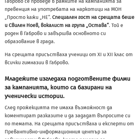
Габрово се проведе в рамките на кампанията за
превенция на употребата на наркотици на МОН
„Просто кажи „НЕ“.
Специален гост на срещата беше
и Свилен Ноев, вокалист на група „Остава“
. Той е
роден в Габрово и завършва основното си
образование в града.
На срещата присъстваха ученици от XI и XII клас от
всички гимназии в Габрово.
Младежите изгледаха подготвените филми
за кампанията, които са базирани на
ученически истории.
След прожекцията те имаха възможност да
коментират разказите и да зададат въпросите си
по темата. На срещата присъстваха и експерти от
Превантивно-информационния център за