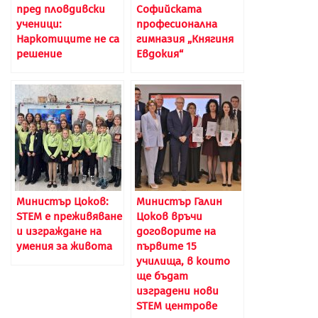
пред пловдивски
Софийската
ученици:
професионална
Наркотиците не са
гимназия „Княгиня
решение
Евдокия“
Министър Цоков:
Министър Галин
STEM е преживяване
Цоков връчи
и изграждане на
договорите на
умения за живота
първите 15
училища, в които
ще бъдат
изградени нови
STEM центрове