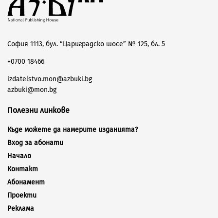
София 1113, бул. “Цариградско шосе” № 125, бл. 5
+0700 18466
izdatelstvo.mon@azbuki.bg
azbuki@mon.bg
Полезни линкове
Къде можете да намерите изданията?
Вход за абонати
Начало
Контакт
Абонамент
Проекти
Реклама