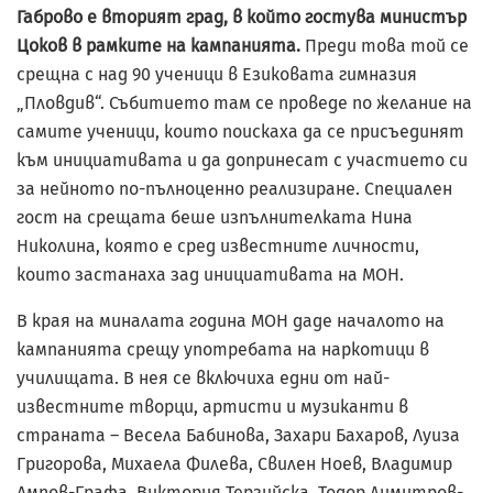
Габрово е вторият град, в който гостува министър
Цоков в рамките на кампанията.
Преди това той се
срещна с над 90 ученици в Езиковата гимназия
„Пловдив“. Събитието там се проведе по желание на
самите ученици, които поискаха да се присъединят
към инициативата и да допринесат с участието си
за нейното по-пълноценно реализиране. Специален
гост на срещата беше изпълнителката Нина
Николина, която е сред известните личности,
които застанаха зад инициативата на МОН.
В края на миналата година МОН даде началото на
кампанията срещу употребата на наркотици в
училищата. В нея се включиха едни от най-
известните творци, артисти и музиканти в
страната – Весела Бабинова, Захари Бахаров, Луиза
Григорова, Михаела Филева, Свилен Ноев, Владимир
Ампов-Графа, Виктория Терзийска, Тодор Димитров-