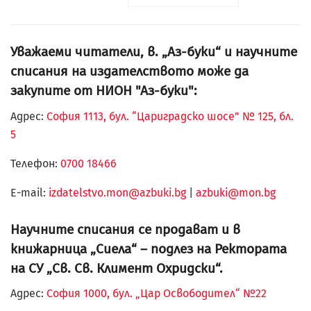
Уважаеми читатели, в. „Аз-буки“ и научните
списания на издателството може да
закупите от НИОН "Аз-буки":
Адрес:
София 1113, бул. “Цариградско шосе” № 125, бл.
5
Телефон:
0700 18466
Е-mail:
izdatelstvo.mon@azbuki.bg
|
azbuki@mon.bg
Научните списания се продават и в
книжарница „Сиела“ – подлез на Ректората
на СУ „Св. Св. Климент Охридски“.
Адрес:
София 1000, бул. „Цар Освободител“ №22