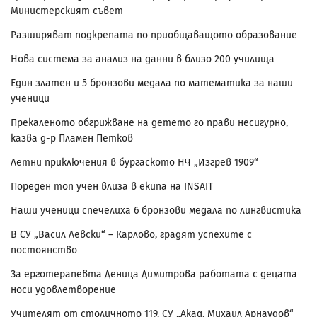
Министерският съвет
Разширяват подкрепата по приобщаващото образование
Нова система за анализ на данни в близо 200 училища
Един златен и 5 бронзови медала по математика за наши
ученици
Прекаленото обгрижване на детето го прави несигурно,
казва д-р Пламен Петков
Летни приключения в бургаското НЧ „Изгрев 1909“
Пореден топ учен влиза в екипа на INSAIT
Наши ученици спечелиха 6 бронзови медала по лингвистика
В СУ „Васил Левски“ – Карлово, градят успехите с
постоянство
За ерготерапевта Деница Димитрова работата с децата
носи удовлетворение
Учителят от столичното 119. СУ „Акад. Михаил Арнаудов“