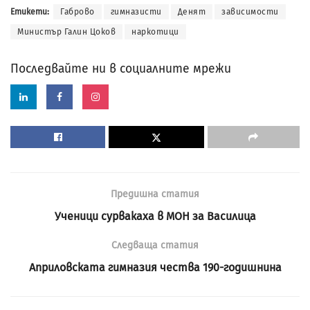
Етикети:
Габрово
гимназисти
Денят
зависимости
Министър Галин Цоков
наркотици
Последвайте ни в социалните мрежи
Предишна статия
Ученици сурвакаха в МОН за Василица
Следваща статия
Априловската гимназия чества 190-годишнина