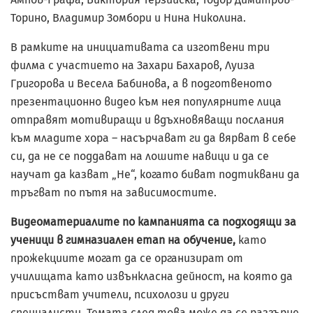
Торино, Владимир Зомбори и Нина Николина.
В рамките на инициативата са изготвени три
филма с участието на Захари Бахаров, Луиза
Григорова и Весела Бабинова, а в подготвеното
презентационно видео към нея популярните лица
отправят мотивиращи и вдъхновяващи послания
към младите хора – насърчават ги да вярват в себе
си, да не се поддават на лошите навици и да се
научат да казват „Не“, когато биват подтиквани да
тръгват по пътя на зависимостите.
Видеоматериалите по кампанията са подходящи за
ученици в гимназиален етап на обучение,
като
прожекциите могат да се организират от
училищата като извънкласна дейност, на която да
присъстват учители, психолози и други
специалисти. Темата след това може да се разгърне