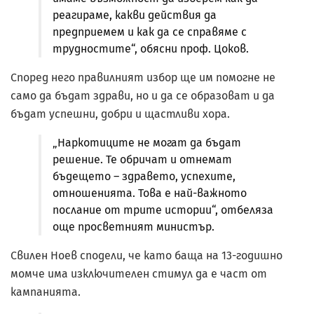
реагираме, какви действия да
предприемем и как да се справяме с
трудностите“, обясни проф. Цоков.
Според него правилният избор ще им помогне не
само да бъдат здрави, но и да се образоват и да
бъдат успешни, добри и щастливи хора.
„Наркотиците не могат да бъдат
решение. Те обричат и отнемат
бъдещето – здравето, успехите,
отношенията. Това е най-важното
послание от трите истории“, отбеляза
още просветният министър.
Свилен Ноев сподели, че като баща на 13-годишно
момче има изключителен стимул да е част от
кампанията.