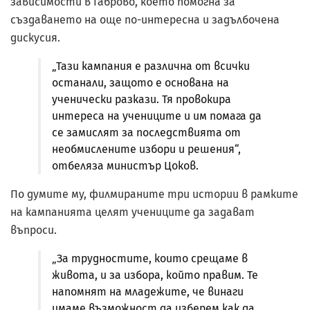
зависимости в Габрово, което помогна за
създаването на още по-интересна и задълбочена
дискусия.
„Тази кампания е различна от всички
останали, защото е основана на
ученически разкази. Тя провокира
интереса на учениците и им помага да
се замислят за последствията от
необмислените избори и решения“,
отбеляза министър Цоков.
По думите му, филмираните три истории в рамките
на кампанията целят учениците да задават
въпроси.
„За трудностите, които срещаме в
живота, и за избора, който правим. Те
напомнят на младежите, че винаги
имаме възможност да изберем как да