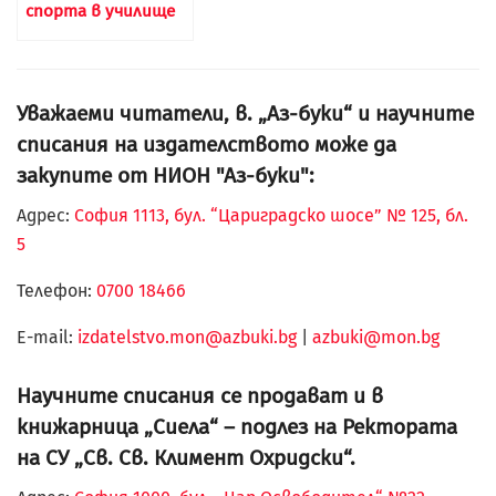
спорта в училище
Уважаеми читатели, в. „Аз-буки“ и научните
списания на издателството може да
закупите от НИОН "Аз-буки":
Адрес:
София 1113, бул. “Цариградско шосе” № 125, бл.
5
Телефон:
0700 18466
Е-mail:
izdatelstvo.mon@azbuki.bg
|
azbuki@mon.bg
Научните списания се продават и в
книжарница „Сиела“ – подлез на Ректората
на СУ „Св. Св. Климент Охридски“.