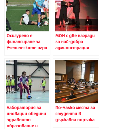
Осигурено е
МОН с две награди
финансиране за
за най-добра
Ученическите игри
администрация
Лаборатория за
По-малко места за
иновации обедини
студенти в
здравното
държавна поръчка
образование и