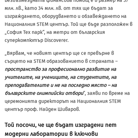
Безвъзмездната финансова помощ е в размер на 37
млн. лв., като 34 млн. лв. от тях ще бъдат за
изграждането, оборудването и обзавеждането на
Националния STEM център. Той ще бъде разположен в
„София Тех парк“, на метри от българския
суперкомпютър Discoverer.
„Вярвам, че новият център ще се превърне в
сърцето на STEM образованието в страната –
пространство за професионално развитие на
учителите, на учениците, на студентите, на
преподавателите и не на последно място – на
българските олимпийски отбори
“, заяви по време на
церемонията директорът на Националния STEM
център проф. Найден Шиваров.
Той посочи, че ще бъдат изградени пет
модерни лаборатории в ключови