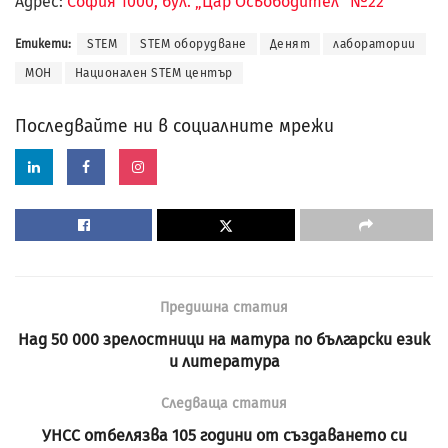
Адрес:
София 1000, бул. „Цар Освободител“ №22
Етикети:
STEM
STEM оборудване
Денят
лаборатории
МОН
Национален STEM център
Последвайте ни в социалните мрежи
Предишна статия
Над 50 000 зрелостници на матура по български език
и литература
Следваща статия
УНСС отбелязва 105 години от създаването си