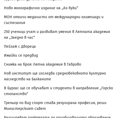
Ново монографично издание на „Аз-буки“
МОН отличи медалисти от международни олимпиади и
състезания
250 ученици учат и развиват умения в Лятната академия
на „Заедно в час“
Пейзаж с Двореца
Имайки се предвид
Снимка на броя: Лятна академия в Габрово
Нов институт ще изследва средновековното културно
наследство на Балканите
В Бургас ще се обучават и студенти в направление „Горско
стопанство“
Треньор по вид спорт става регулирана професия, реши
Министерският съвет
Разширяват подкрепата по приобщаващото образование