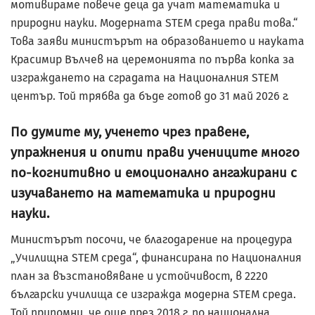
мотивираме повече деца да учат математика и
природни науки. Модерната STEM среда прави това.“
Това заяви министърът на образованието и науката
Красимир Вълчев на церемонията по първа копка за
изграждането на сградата на Националния STEM
център. Той трябва да бъде готов до 31 май 2026 г.
По думите му, ученето чрез правене,
упражнения и опити прави учениците много
по-когнитивно и емоционално ангажирани с
изучаването на математика и природни
науки.
Министърът посочи, че благодарение на процедура
„Училищна STEM среда“, финансирана по Националния
план за възстановяване и устойчивост, в 2220
български училища се изгражда модерна STEM среда.
Той припомни, че още през 2018 г. по национална