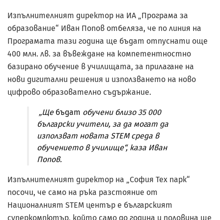
Изпълнителният директор на ИА „Програма за
образование“ Иван Попов отбеляза, че по линия на
Програмата тази година ще бъдат отпуснати още
400 млн. лв. за въвеждане на компетентностно
базирано обучение в училищата, за прилагане на
нови дигитални решения и използването на ново
цифрово образователно съдържание.
„Ще
бъдат
обучени близо 35 000
български учители, за да могат да
използват новата STEM среда в
обучението в училище“, каза Иван
Попов.
Изпълнителният директор на „София Тех парк“
посочи, че само на ръка разстояние от
Националният STEM център е българският
суперкомпютър, който само до година и половина ще