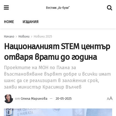
Вестник „Аз-буки”
HOME
ИЗДАНИЯ
Начало
Новини
Новини 2025
Националният STEM център
отваря врати до година
Проектите на МОН по Плана за
възстановяване вървят добре и всички имат
шанс да се реализират в заложения срок,
заяви министър Красимир Вълчев
A
от
Стела Маринова
20-05-2025
A