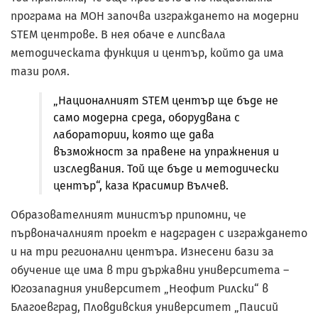
програма на МОН започва изграждането на модерни
STEM центрове. В нея обаче е липсвала
методическата функция и център, който да има
тази роля.
„Националният STEM център ще бъде не
само модерна среда, оборудвана с
лаборатории, която ще дава
възможност за правене на упражнения и
изследвания. Той ще бъде и методически
център“, каза Красимир Вълчев.
Образователният министър припомни, че
първоначалният проект е надграден с изграждането
и на три регионални центъра. Изнесени бази за
обучение ще има в три държавни университета –
Югозападния университет „Неофит Рилски“ в
Благоевград, Пловдивския университет „Паисий