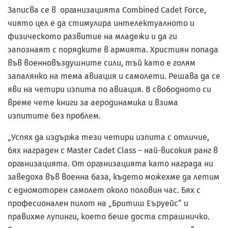
Записва се в организацията Combined Cadet Force,
чиято цел е да стимулира интелектуалното и
физическото развитие на младежи и да ги
запознаят с порядките в армията. Християн попада
във военновъздушните сили, тъй като е голям
запалянко на тема авиация и самолети. Решава да се
яви на четири изпита по авиация. В свободното си
време чете книги за аеродинамика и взима
изпитите без проблем.
„Успях да издържа тези четири изпита с отличие,
бях награден с Master Cadet Class – най-високия ранг в
организацията. От организацията като награда ни
заведоха във военна база, където можехме да летим
с едномоторен самолет около половин час. Бях с
професионален пилот на „Бритиш Еъруейс“ и
правихме лупинги, което беше доста страшничко.