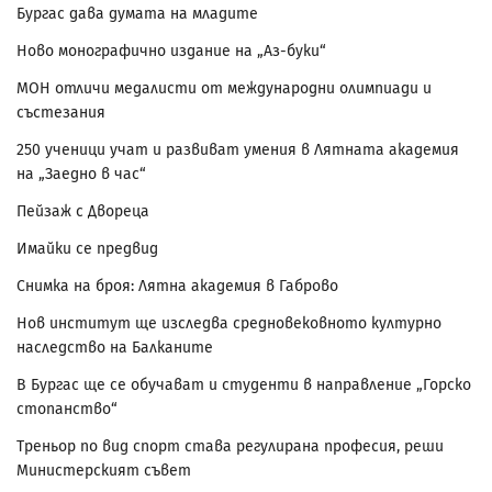
Бургас дава думата на младите
Ново монографично издание на „Аз-буки“
МОН отличи медалисти от международни олимпиади и
състезания
250 ученици учат и развиват умения в Лятната академия
на „Заедно в час“
Пейзаж с Двореца
Имайки се предвид
Снимка на броя: Лятна академия в Габрово
Нов институт ще изследва средновековното културно
наследство на Балканите
В Бургас ще се обучават и студенти в направление „Горско
стопанство“
Треньор по вид спорт става регулирана професия, реши
Министерският съвет