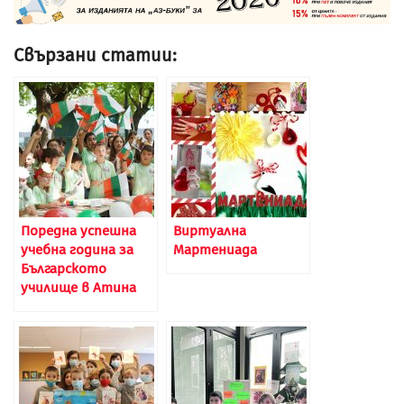
Свързани статии:
Поредна успешна
Виртуална
учебна година за
Мартениада
Българското
училище в Атина