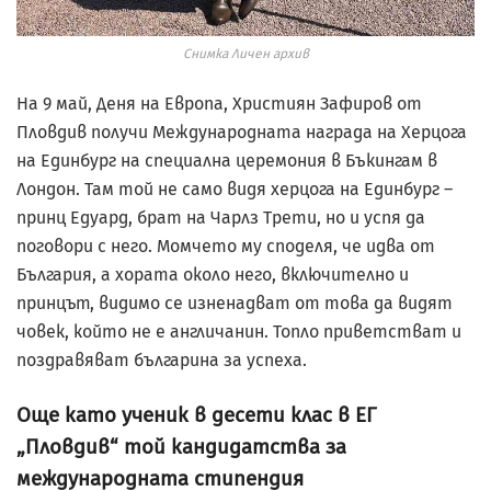
Снимка Личен архив
На 9 май, Деня на Европа, Християн Зафиров от
Пловдив получи Международната награда на Херцога
на Единбург на специална церемония в Бъкингам в
Лондон. Там той не само видя херцога на Единбург –
принц Едуард, брат на Чарлз Трети, но и успя да
поговори с него. Момчето му споделя, че идва от
България, а хората около него, включително и
принцът, видимо се изненадват от това да видят
човек, който не е англичанин. Топло приветстват и
поздравяват българина за успеха.
Още като ученик в десети клас в ЕГ
„Пловдив“ той кандидатства за
международната стипендия