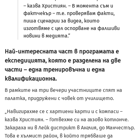
– казва Християн. – В момента съм и
фактчекър – т.е. проверявам факти,
пиша сценарии за видеа, които
изготвяме с цел оспорване на фалшиви
новини в медията.“
Най-интересната част в програмата е
експедицията, която е разделена на две
части – една тренировъчна и една
квалификационна.
В рамките на три вечери участниците спят на
палатка, придружени с човек от училището.
„Навигирахме се с хартиени карти и с компаси –
казва Християн. – Готвехме си на газово котлонче.
Закараха ни в Лейк дистрикт в Англия, до Манчестър.
Това е хълмист район, в който трябваше да