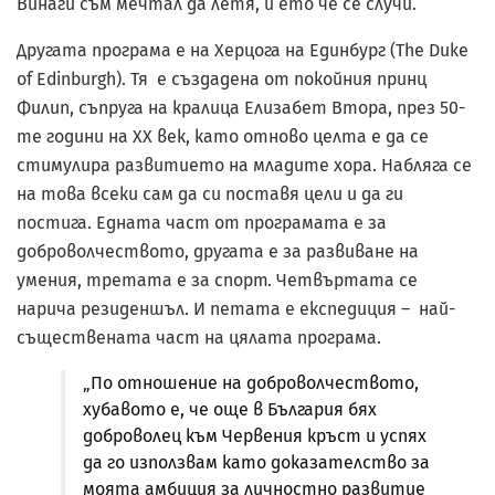
Винаги съм мечтал да летя, и ето че се случи.“
Другата програма е на Херцога на Единбург (The Duke
of Edinburgh). Тя е създадена от покойния принц
Филип, съпруга на кралица Елизабет Втора, през 50-
те години на ХХ век, като отново целта е да се
стимулира развитието на младите хора. Набляга се
на това всеки сам да си поставя цели и да ги
постига. Едната част от програмата е за
доброволчеството, другата е за развиване на
умения, третата е за спорт. Четвъртата се
нарича резиденшъл. И петата е експедиция – най-
съществената част на цялата програма.
„По отношение на доброволчеството,
хубавото е, че още в България бях
доброволец към Червения кръст и успях
да го използвам като доказателство за
моята амбиция за личностно развитие