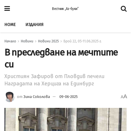
Вестник „Аз-буки”
HOME
ИЗДАНИЯ
Начало
Новини
Новини 2025
Брой 22, 05-11.06.2025 г.
В преследване на мечтите
си
Християн Зафиров от Пловдив печели
Наградата на Херцига на Единбург
A
от
Зина Соколова
09-06-2025
A