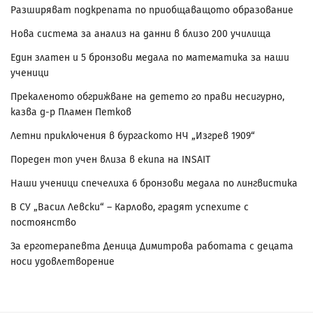
Разширяват подкрепата по приобщаващото образование
Нова система за анализ на данни в близо 200 училища
Един златен и 5 бронзови медала по математика за наши
ученици
Прекаленото обгрижване на детето го прави несигурно,
казва д-р Пламен Петков
Летни приключения в бургаското НЧ „Изгрев 1909“
Пореден топ учен влиза в екипа на INSAIT
Наши ученици спечелиха 6 бронзови медала по лингвистика
В СУ „Васил Левски“ – Карлово, градят успехите с
постоянство
За ерготерапевта Деница Димитрова работата с децата
носи удовлетворение