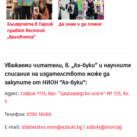
Българчета в Париж
Да знам и да помня
правят вестник
„Вазовчета“
Уважаеми читатели, в. „Аз-буки“ и научните
списания на издателството може да
закупите от НИОН "Аз-буки":
Адрес:
София 1113, бул. “Цариградско шосе” № 125, бл.
5
Телефон:
0700 18466
Е-mail:
izdatelstvo.mon@azbuki.bg
|
azbuki@mon.bg