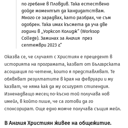
по гребане в Пловдив. Така естествено
дойде моментът да кандидатствам.
Много се зарадвах, като разбрах, че съм
одобрен. Така имах късмета да уча две
години в „Уорксоп Колидж“ (Worksop
College). Заминах за Англия през
септември 2023 г.“
Оказва се, че случаят с Християн е прецедент в
историята на програмата, казват от Българската
асоциация по четене, които я представляват. Те
обявяват резултатите в края на февруари и му
казват, че няма как да му осигурят стипендия.
Изненадващо месец по-късно той получава нов
имейл, в който пише, че са готови да го
спонсорират. Още едно момче получава същия мейл.
В Англия Християн живее на общежитие.