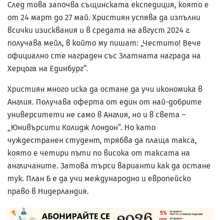
След това започва същинската експедиция, която е
от 24 март до 27 май. Християн успява да изпълни
всички изисквания и в средата на август 2024 г.
получава мейл, в който му пишат: „Честито! Вече
официално сте награден със Златната награда на
Херцога на Единбург“.
Християн много иска да остане да учи икономика в
Англия. Получава оферта от един от най-добрите
университети не само в Англия, но и в света –
„Юнивърсити Колидж Лондон“. Но като
чуждестранен студент, трябва да плаща такса,
която е четири пъти по висока от таксата на
англичаните. Затова търси варианти как да остане
тук. План Б е да учи международно и европейско
право в Нидерландия.