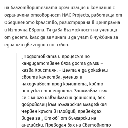
на благотворителната организация и компания с
ограничена отговорност HMC Projects, работеща от
Обединеното кралство, регистрирана в Централна
и Източна Европа. Тя дава възможност на ученици
от десети клас да заминат и да учат в чужбина за
една или две години по избор.
„Подготовката и процесът по
кандидатстване бяха доста дълги –
казва Християн. – Целта е да докажеш
своите качества, умения и
находчивост пред комитета, който
отпуска стипендията. Занимавал съм
се с много извънкласни дейности, бях
доброволец към Българския младежкия
Червен кръст в Пловдив, превеждах
видеа за „Ютюб“ от български на
английски. Преводач бях на Световното