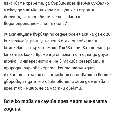
изкачваме хребети, да вървим през ферми буквално
между добитъка на хората. Купих си огромни
ботуши, защото беше кално, както и
водонепроницаеми панталони.“
Участниците вървят по седем-осем часа на ден с 20-
килограмова раница на гръб с екипировката и
комплект за първа помощ. Трябва предварително да
кажат за колко време ще стигнат от една до друга
точка. Интересното е, че в такива резервати и
природни паркове хората, които отглеждат
животни, по закон са задължени да отварят своите
дворове, за да може обикновените хора да минават
през тях – нищо, че са частни обекти.
Всичко това се случва през март миналата
година.