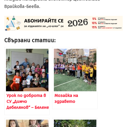
Врайкова-Беева.
Свързани статии:
Урок по доброта в
Мозайка на
СУ „Димчо
здравето
Дебелянов“ – Белене