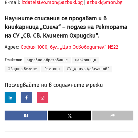
Е-mail:
izdatelstvo.mon@azbuki.bg
|
azbuki@mon.bg
Научните списания се продават и в
книжарница „Сиела“ – подлез на Ректората
на СУ „Св. Св. Климент Охридски“.
Адрес:
София 1000, бул. „Цар Освободител“ №22
Етикети:
здравно образование
наркотици
Община Белене
Региони
СУ „Димчо Дебелянов“
Последвайте ни в социалните мрежи