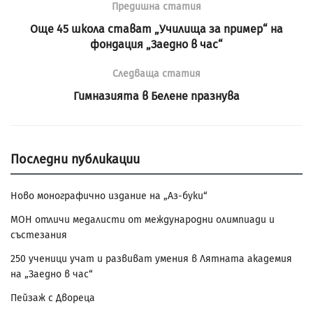
Предишна статия
Още 45 школа стават „Училища за пример“ на
фондация „Заедно в час“
Следваща статия
Гимназията в Белене празнува
Последни публикации
Ново монографично издание на „Аз-буки“
МОН отличи медалисти от международни олимпиади и
състезания
250 ученици учат и развиват умения в Лятната академия
на „Заедно в час“
Пейзаж с Двореца