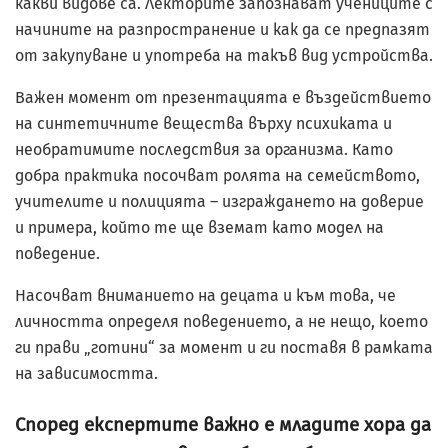
какви видове са. Лекторите запознават учениците с
начините на разпространение и как да се предпазят
от закупуване и употреба на такъв вид устройства.
Важен момент от презентацията е въздействието
на синтетичните вещества върху психиката и
необратимите последствия за организма. Като
добра практика посочват ролята на семейството,
учителите и полицията – изграждането на доверие
и примера, който те ще вземат като модел на
поведение.
Насочват вниманието на децата и към това, че
личността определя поведението, а не нещо, което
ги прави „готини“ за момент и ги поставя в рамката
на зависимостта.
Според експертите важно е младите хора да