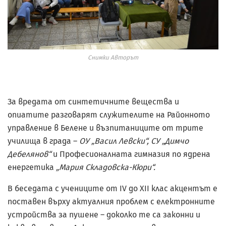
Снимки Авторът
За вредата от синтетичните вещества и
опиатите разговарят служителите на Районното
управление в Белене и възпитаниците от трите
училища в града –
ОУ „Васил Левски“, СУ „Димчо
Дебелянов“
и Професионалната гимназия по ядрена
енергетика
„Мария Складовска-Кюри“.
В беседата с учениците от IV до XII клас акцентът е
поставен върху актуалния проблем с електронните
устройства за пушене – доколко те са законни и