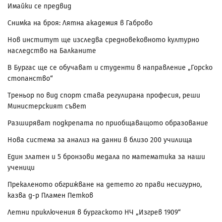
Имайки се предвид
Снимка на броя: Лятна академия в Габрово
Нов институт ще изследва средновековното културно
наследство на Балканите
В Бургас ще се обучават и студенти в направление „Горско
стопанство“
Треньор по вид спорт става регулирана професия, реши
Министерският съвет
Разширяват подкрепата по приобщаващото образование
Нова система за анализ на данни в близо 200 училища
Един златен и 5 бронзови медала по математика за наши
ученици
Прекаленото обгрижване на детето го прави несигурно,
казва д-р Пламен Петков
Летни приключения в бургаското НЧ „Изгрев 1909“