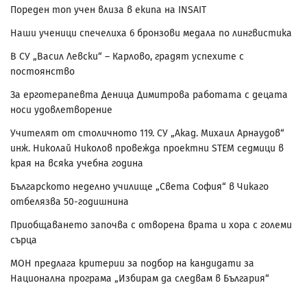
Пореден топ учен влиза в екипа на INSAIT
Наши ученици спечелиха 6 бронзови медала по лингвистика
В СУ „Васил Левски“ – Карлово, градят успехите с
постоянство
За ерготерапевта Деница Димитрова работата с децата
носи удовлетворение
Учителят от столичното 119. СУ „Акад. Михаил Арнаудов“
инж. Николай Николов провежда проектни STEM седмици в
края на всяка учебна година
Българското неделно училище „Света София“ в Чикаго
отбелязва 50-годишнина
Приобщаването започва с отворена врата и хора с големи
сърца
МОН предлага критерии за подбор на кандидати за
Национална програма „Избирам да следвам в България“