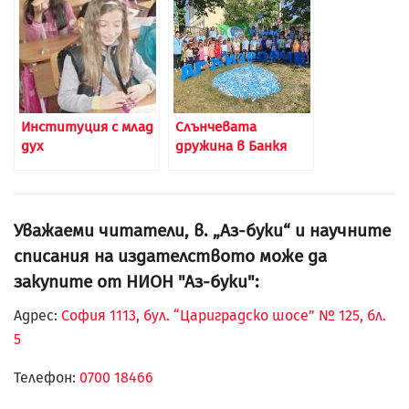
Институция с млад
Слънчевата
дух
дружина в Банкя
Уважаеми читатели, в. „Аз-буки“ и научните
списания на издателството може да
закупите от НИОН "Аз-буки":
Адрес:
София 1113, бул. “Цариградско шосе” № 125, бл.
5
Телефон:
0700 18466