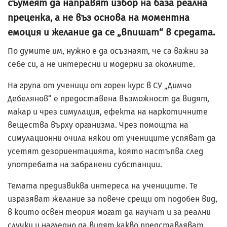
съумеят да направят избор на база реална
преценка, а не въз основа на моментна
емоция и желание да се „впишат“ в средата.
По думите им, нужно е да осъзнаят, че са важни за
себе си, а не интересни и модерни за околните.
На група от ученици от горен курс в СУ „Димчо
Дебелянов“ е предоставена възможност да видят,
макар и чрез симулация, ефекта на наркотичните
вещества върху организма. Чрез помощта на
симулационни очила някои от учениците успяват да
усетят дезориентацията, която настъпва след
употребата на забранени субстанции.
Темата предизвиква интереса на учениците. Те
изразяват желание за повече срещи от подобен вид,
в които освен теория могат да научат и за реални
случки и нагледно да видят какво представляват