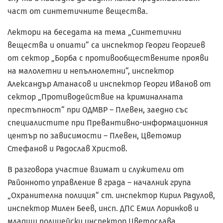
част от синтетичните вещества.
Лектори на беседата на тема „Синтетични
вещества и опиати“ са инспектор Георги Георгиев
от сектор „Борба с противообществените прояви
на малолетни и непълнолетни“, инспектор
Александър Атанасов и инспектор Георги Иванов от
сектор „Противодействие на криминалната
престъпност“ при ОДМВР – Плевен, заедно със
специалистите при Превантивно-информационния
център по зависимости – Плевен, Цветомир
Стефанов и Радослав Христов.
В разговора участие взимат и служители от
Районното управление в града – началник група
„Охранителна полиция“ ст. инспектор Кирил Радулов,
инспектор Милен Беев, инсп. ДПС Емил Лоринков и
младши полицейски инспектор Цветослава