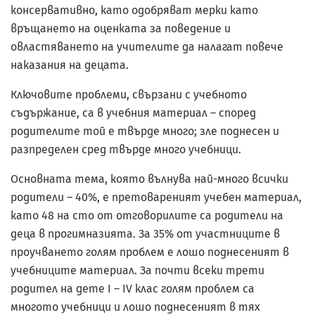
консервативно, като одобряват мерки като
връщането на оценката за поведение и
овластяването на учителите да налагат повече
наказания на децата.
Ключовите проблеми, свързани с учебното
съдържание, са в учебния материал – според
родителите той е твърде много; зле поднесен и
разпределен сред твърде много учебници.
Основната тема, която вълнува най-много всички
родители – 40%, е претовареният учебен материал,
като 48 на сто от отговорилите са родители на
деца в прогимназията. За 35% от участниците в
проучването голям проблем е лошо поднесеният в
учебниците материал. За почти всеки трети
родител на дете I – IV клас голям проблем са
многото учебници и лошо поднесеният в тях