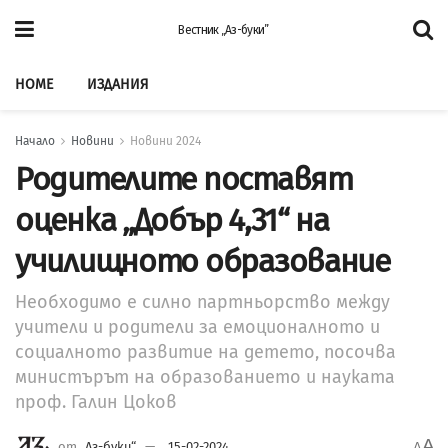
Вестник „Аз-буки”
HOME
ИЗДАНИЯ
Начало
Новини
Новини 2024
Родителите поставят
оценка „Добър 4,31“ на
училищното образование
Необходимо е силно партньорство между
учители и родители за емоционалното и
социалното развитие на детето, посочва
министърът на образованието и науката
проф. Галин Цоков
A
от
„Аз-буки“
15-02-2024
A