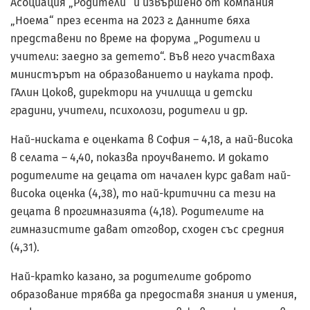
Асоциация „Родители“ и извършено от компания
„Ноема“ през есента на 2023 г. Данните бяха
представени по време на форума „Родители и
учители: заедно за детето“. Във него участваха
министърът на образованието и науката проф.
ГАлин Цоков, директори на училища и детски
градини, учители, психолози, родители и др.
Най-ниската е оценката в София – 4,18, а най-висока
в селата – 4,40, показва проучването. И докато
родителите на децата от начален курс дават най-
висока оценка (4,38), то най-критични са тези на
децата в прогимназията (4,18). Родителите на
гимназистите дават отговор, сходен със средния
(4,31).
Най-кратко казано, за родителите доброто
образование трябва да предоставя знания и умения,