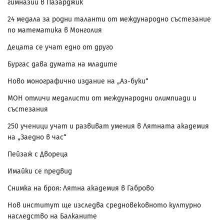
гимназии в Пазарджик
24 медала за родни таланти от международно състезание
по математика в Монголия
Децата се учат едно от друго
Бургас дава думата на младите
Ново монографично издание на „Аз-буки“
МОН отличи медалисти от международни олимпиади и
състезания
250 ученици учат и развиват умения в Лятната академия
на „Заедно в час“
Пейзаж с Двореца
Имайки се предвид
Снимка на броя: Лятна академия в Габрово
Нов институт ще изследва средновековното културно
наследство на Балканите