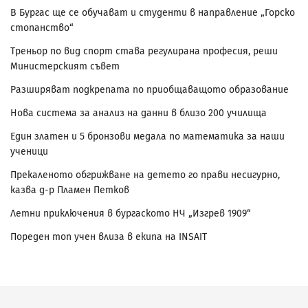
В Бургас ще се обучават и студенти в направление „Горско
стопанство“
Треньор по вид спорт става регулирана професия, реши
Министерският съвет
Разширяват подкрепата по приобщаващото образование
Нова система за анализ на данни в близо 200 училища
Един златен и 5 бронзови медала по математика за наши
ученици
Прекаленото обгрижване на детето го прави несигурно,
казва д-р Пламен Петков
Летни приключения в бургаското НЧ „Изгрев 1909“
Пореден топ учен влиза в екипа на INSAIT