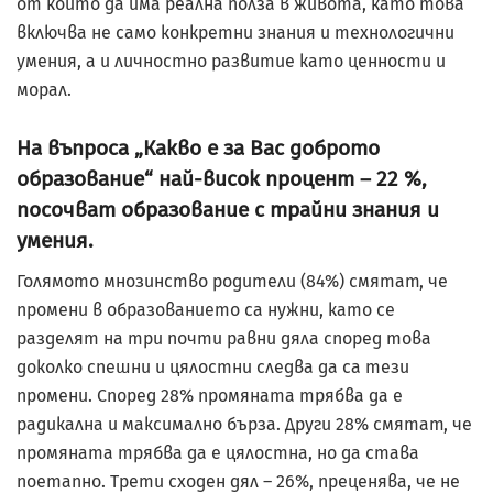
от които да има реална полза в живота, като това
включва не само конкретни знания и технологични
умения, а и личностно развитие като ценности и
морал.
На въпроса „Какво е за Вас доброто
образование“ най-висок процент – 22 %,
посочват образование с трайни знания и
умения.
Голямото мнозинство родители (84%) смятат, че
промени в образованието са нужни, като се
разделят на три почти равни дяла според това
доколко спешни и цялостни следва да са тези
промени. Според 28% промяната трябва да е
радикална и максимално бърза. Други 28% смятат, че
промяната трябва да е цялостна, но да става
поетапно. Трети сходен дял – 26%, преценява, че не