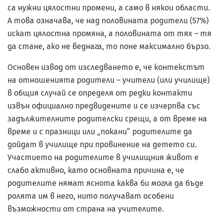
са нужни цялостни промени, а само в някои области.
А това означава, че над половината родители (57%)
искат цялостна промяна, а половината от тях – тя
да стане, ако не веднага, то поне максимално бързо.
Основен извод от изследването е, че контекстът
на отношенията родители – учители (или училище)
в общия случай се определя от редки контакти
извън официално предвидените и се изчерпва със
задължителните родителски срещи, а от време на
време и с празници или „покани“ родителите да
дойдат в училище при провинение на детето си.
Участието на родителите в училищния живот е
слабо активно, като основната причина е, че
родителите нямат яснота каква би могла да бъде
ролята им в него, нито получават особени
възможности от страна на учителите.