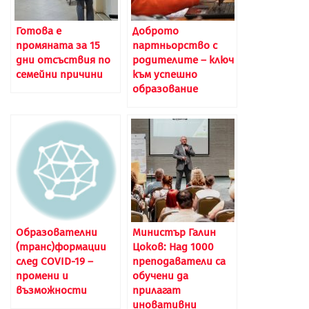
Готова е
Доброто
промяната за 15
партньорство с
дни отсъствия по
родителите – ключ
семейни причини
към успешно
образование
Образователни
Министър Галин
(транс)формации
Цоков: Над 1000
след COVID-19 –
преподаватели са
промени и
обучени да
възможности
прилагат
иновативни