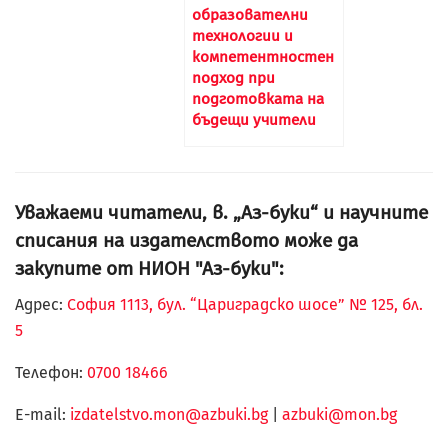
образователни
технологии и
компетентностен
подход при
подготовката на
бъдещи учители
Уважаеми читатели, в. „Аз-буки“ и научните
списания на издателството може да
закупите от НИОН "Аз-буки":
Адрес:
София 1113, бул. “Цариградско шосе” № 125, бл.
5
Телефон:
0700 18466
Е-mail:
izdatelstvo.mon@azbuki.bg
|
azbuki@mon.bg