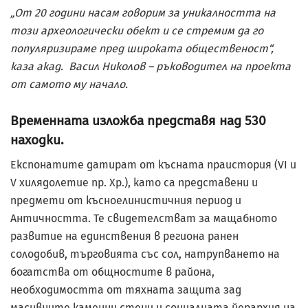
„От 20 години насам говорим за уникалността на
този археологически обект и се стремим да го
популяризираме пред широката общественост“,
каза акад. Васил Николов – ръководител на проекта
от самото му начало.
Временната изложба представя над 530
находки.
Експонатите датират от късната праистория (VІ и
V хилядолетие пр. Хр.), като са представени и
предмети от късноелинистичния период и
Античността. Те свидетелстват за мащабното
развитие на единствения в региона ранен
солодобив, търговията със сол, натрупването на
богатства от общностите в района,
необходимостта от тяхната защита зад
масивните каменни стени и социалната йерархия на