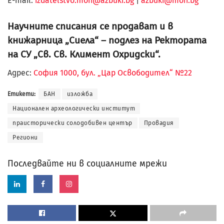
Е-mail:
izdatelstvo.mon@azbuki.bg
|
azbuki@mon.bg
Научните списания се продават и в
книжарница „Сиела“ – подлез на Ректората
на СУ „Св. Св. Климент Охридски“.
Адрес:
София 1000, бул. „Цар Освободител“ №22
Етикети:
БАН
изложба
Национален археологически институт
праисторически солодобивен център
Провадия
Региони
Последвайте ни в социалните мрежи