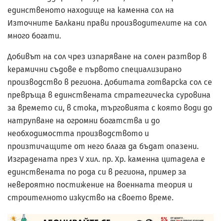
единственото находище на каменна сол на
Източните Балкани прави производителите на сол
много богати.
Добивът на сол чрез изпаряване на солен разтвор в
керамични съдове е първото специализирано
производство в региона. Добитата готварска сол се
превръща в единствената стратегическа суровина
за времето си, в стока, търговията с която води до
натрупване на огромни богатства и до
необходимостта производството и
произтичащите от него блага да бъдат опазени.
Изградената през V хил. пр. Хр. каменна цитадела е
единствената по рода си в региона, пример за
невероятно постижение на военната теория и
строителното изкуство на своето време.