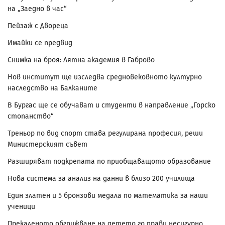
на „Заедно в час“
Пейзаж с Двореца
Имайки се предвид
Снимка на броя: Лятна академия в Габрово
Нов институт ще изследва средновековното културно
наследство на Балканите
В Бургас ще се обучават и студенти в направление „Горско
стопанство“
Треньор по вид спорт става регулирана професия, реши
Министерският съвет
Разширяват подкрепата по приобщаващото образование
Нова система за анализ на данни в близо 200 училища
Един златен и 5 бронзови медала по математика за наши
ученици
Прекаленото обгрижване на детето го прави несигурно,