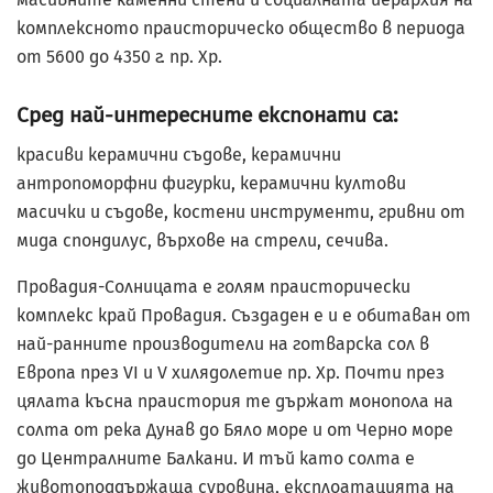
комплексното праисторическо общество в периода
от 5600 до 4350 г. пр. Хр.
Сред най-интересните експонати са:
красиви керамични съдове, керамични
антропоморфни фигурки, керамични култови
масички и съдове, костени инструменти, гривни от
мида спондилус, върхове на стрели, сечива.
Провадия-Солницата е голям праисторически
комплекс край Провадия. Създаден е и е обитаван от
най-ранните производители на готварска сол в
Европа през VІ и V хилядолетие пр. Хр. Почти през
цялата късна праистория те държат монопола на
солта от река Дунав до Бяло море и от Черно море
до Централните Балкани. И тъй като солта е
животоподдържаща суровина, експлоатацията на