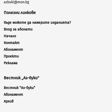
azbuki@mon.bg
Полезни линкове
Къде можете да намерите изданията?
Вход за абонати
Начало
Контакт
Абонамент
Проекти
Реклама
Вестник „Аз-буки”
Вестник “Аз-буки”
Абонамент
Архив