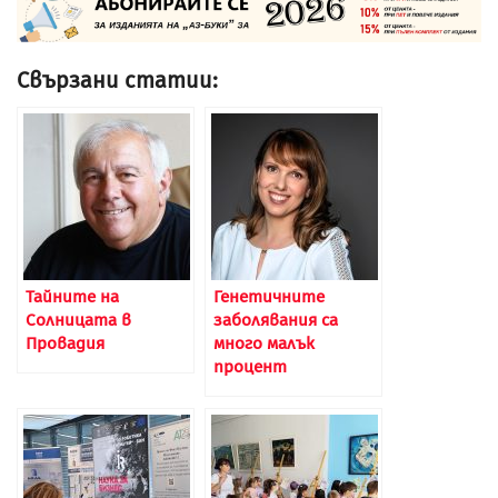
Свързани статии:
Тайните на
Генетичните
Солницата в
заболявания са
Провадия
много малък
процент