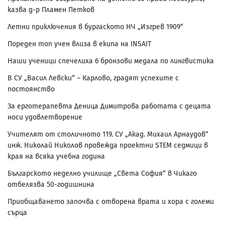
казва д-р Пламен Петков
Летни приключения в бургаското НЧ „Изгрев 1909“
Пореден топ учен влиза в екипа на INSAIT
Наши ученици спечелиха 6 бронзови медала по лингвистика
В СУ „Васил Левски“ – Карлово, градят успехите с
постоянство
За ерготерапевта Деница Димитрова работата с децата
носи удовлетворение
Учителят от столичното 119. СУ „Акад. Михаил Арнаудов“
инж. Николай Николов провежда проектни STEM седмици в
края на всяка учебна година
Българското неделно училище „Света София“ в Чикаго
отбелязва 50-годишнина
Приобщаването започва с отворена врата и хора с големи
сърца