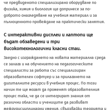
че предвиденото специализирано оборудване по
физика, химия и биология ще допринесе за по-
доброто онагледяване на учебния материал и за
пълноценното провеждане на практически занятия.
С интерактивни дисплеи и лаптопи ще
бъдат обзаведени и три
високотехнологични класни стаи.
Заедно с изграждането на новата материална среда
се залага и на обучението на педагогическите
специалисти за работа със специализиран
образователен софтуер и за прилагането на
дигиталните ресурси в учебния процес. По този
начин те ще могат да променят образователния
процес така, че да се интегрират знания от
различни области и учениците да развиват
междудисциплинарни умения, свързвайки теорията и