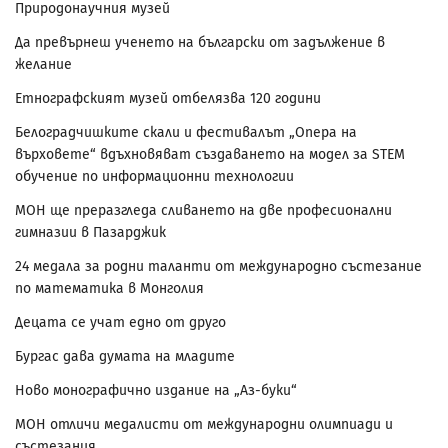
Природонаучния музей
Да превърнеш ученето на български от задължение в
желание
Етнографският музей отбелязва 120 години
Белоградчишките скали и фестивалът „Опера на
върховете“ вдъхновяват създаването на модел за STEM
обучение по информационни технологии
МОН ще преразгледа сливането на две професионални
гимназии в Пазарджик
24 медала за родни таланти от международно състезание
по математика в Монголия
Децата се учат едно от друго
Бургас дава думата на младите
Ново монографично издание на „Аз-буки“
МОН отличи медалисти от международни олимпиади и
състезания