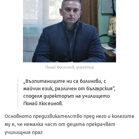
Гюнай Хюсеинов, директор
„Възпитаниците ни са билингви, с
майчин език, различен от българския“,
споделя директорът на училището
Гюнай Хюсеинов.
Основното предизвикателство пред него и колегите
му е, че немалка част от децата прекрачват
училищния праг