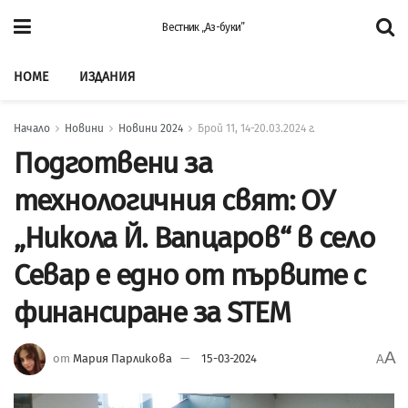
Вестник „Аз-буки”
HOME
ИЗДАНИЯ
Начало
Новини
Новини 2024
Брой 11, 14-20.03.2024 г.
Подготвени за
технологичния свят: ОУ
„Никола Й. Вапцаров“ в село
Севар е едно от първите с
финансиране за STEM
A
от
Мария Парликова
15-03-2024
A