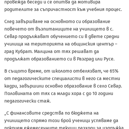
провежда беседи и се опитва да мотивира
родителите за съпричастност към учебния процес.
След завършване на основното си образование
повечето от възпитаниците на училището в с.
Севар продължават обучението си в двете средни
училища на територията на общинския център –
град Кубрат. Малцина от тях решават да
продължат образованието си в Разград или Русе.
В същото време, от школото отбелязват, че 65%
от педагогическите специалисти в него са местни
кадри, завършили основно образование в село Севар.
Половината от тях са млади хора с до 10 години
педагогически стаж.
„С финансовите средства по бюджета на
училището спрямо този брой ученици успяваме да
покрием ежемесечните текущи разходи за издръжка