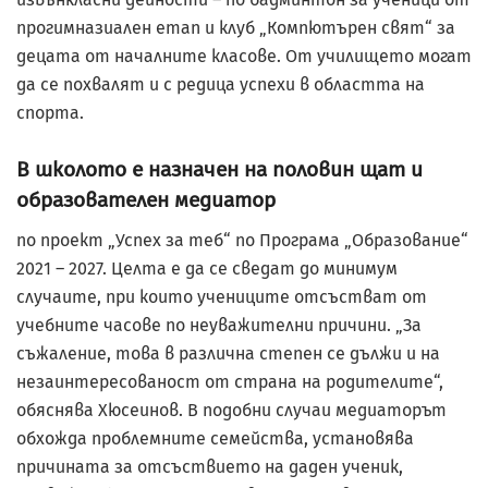
прогимназиален етап и клуб „Компютърен свят“ за
децата от началните класове. От училището могат
да се похвалят и с редица успехи в областта на
спорта.
В школото е назначен на половин щат и
образователен медиатор
по проект „Успех за теб“ по Програма „Образование“
2021 – 2027. Целта е да се сведат до минимум
случаите, при които учениците отсъстват от
учебните часове по неуважителни причини. „За
съжаление, това в различна степен се дължи и на
незаинтересованост от страна на родителите“,
обяснява Хюсеинов. В подобни случаи медиаторът
обхожда проблемните семейства, установява
причината за отсъствието на даден ученик,