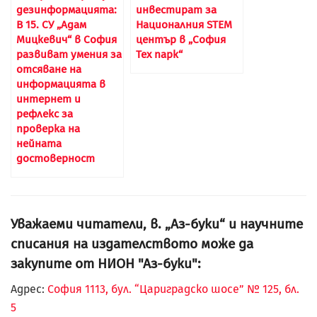
дезинформацията:
инвестират за
В 15. СУ „Адам
Националния STEM
Мицкевич“ в София
център в „София
развиват умения за
Тех парк“
отсяване на
информацията в
интернет и
рефлекс за
проверка на
нейната
достоверност
Уважаеми читатели, в. „Аз-буки“ и научните
списания на издателството може да
закупите от НИОН "Аз-буки":
Адрес:
София 1113, бул. “Цариградско шосе” № 125, бл.
5