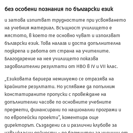
без особени познания по български език
и затова изпитват трудностите при усвояването
на учебния материал. Всъщност училището е
мястото, в което те основно чуват и използват
български език. Това налага и доста допълнителна
подкрепа и работа от страна на учителите.
Благодарение на нея училището показва
задоволителни резултати от НВО в IV и VII клас.
„Езиковата бариера неминуемо се отразява на
крайните резултати. Но успяваме да попълним
констатираните пропуски с провеждане на
допълнителни часове по основните учебните
предмети, финансирани по национални програми и
по европейски проекти“, коментира още
директорът. Създадени са и различни клубове за
извънкласни дейности – по бадминтон за ученици от