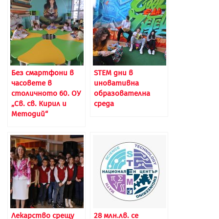
Без смартфони в
STEM дни в
часовете в
иновативна
столичното 60. ОУ
образователна
„Св. св. Кирил и
среда
Методий“
Лекарство срещу
28 млн.лв. се