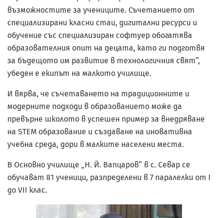
възможностите за учениците. Съчетанието от
специализирани класни стаи, дигитални ресурси и
обучение със специализиран софтуер обогатява
образователния опит на децата, като ги подготвя
за бъдещото им развитие в технологичния свят“,
убеден е екипът на малкото училище.
И вярва, че съчетаването на традиционните и
модерните подходи в образованието може да
превърне школото в успешен пример за внедряване
на STEM образование и създаване на иновативна
учебна среда, дори в малките населени места.
В Основно училище „Н. Й. Вапцаров“ в с. Севар се
обучават 81 ученици, разпределени в 7 паралелки от I
до VII клас.