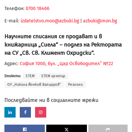
Телефон:
0700 18466
Е-mail:
izdatelstvo.mon@azbuki.bg
|
azbuki@mon.bg
Научните списания се продават и в
книжарница „Сиела“ – подлез на Ректората
на СУ „Св. Св. Климент Охридски“.
Адрес:
София 1000, бул. „Цар Освободител“ №22
Етикети:
STEM
STEM център
ОУ „Никола Йонков Вапцаров“
Региони
Последвайте ни в социалните мрежи