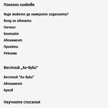
Полезни линкове
Къде можете да намерите изданията?
Вход за абонати
Начало
Контакт
Абонамент
Проекти
Реклама
Вестник „Аз-буки”
Вестник “Аз-буки”
Абонамент
Архив
Научните списания