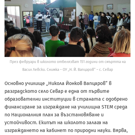
През февруари в школото отбелязват 151 години от смъртта на
Васил Левски. Снимка – ОУ „Н. Й. Вапцаров“ – с. Севар
Основно училище „Никола Йонков Вапцаров“ в
разградското село Севар е една от първите
образователни институции в страната с одобрено
финансиране за изграждане на училищна STEM среда
по Националния план за възстановяване и
устойчивост. Екипът на школото залага на
изграждането на кабинет по природни науки. Вярва,