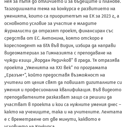
нея за пътя до отличието и за бъдещите ѝ планове.
Тазгодишната тема на конкурса е развитието на
уменията, които са приоритетът на ЕК за 2023 г., а
основното условие за участие е младите
журналисти да отразят проект, финансиран със
средства от ЕС. Антонина, която отскоро е
кореспондент на БТА във Видин, избира да направи
видеоматериал за Гимназията с преподаване на
чужди езици „Йордан Радичков“ в града. Тя отразява
проекта „Уменията на XXI век“ по програмата
„Еразъм+“, който предоставя възможност на
учители от целия свят да повишат дигиталните си
умения и професионална квалификация. Във видеото
преподавателите разказват защо са решили да
участват в проекта и кои са нужните умения днес –
както на учениците, така и на учителите. Лентата
е с времетраене от две минути, каквото е
условието на Конкурса.