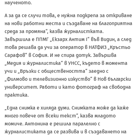
наученото.
А за да се случи това, е нужна подкрепа за откриване
на нови работни места и създаване на благоприятна
среда за промяна“, казва журналистката.
Завършила е ППМГ „Екзарх Антим I“ във Видин, а след
това решава да учи за оператор в НАТФИЗ „Кръстьо
Сарафов“ в София. И не спира дотук. Завършва
„Медия и журналистика“ в УНСС, където в момента
учи и „Връзки с обществеността“ заедно с
„Филмово и телевизионно изкуство“ в Нов български
университет. Работи и като фотограф на свободна
практика.
„Една снимка е хиляда думи. Снимката може да каже
много повече от всеки текст“, казва младото
момиче. Антонина е решила паралелно с
журналистиката да се развива и в създаването на