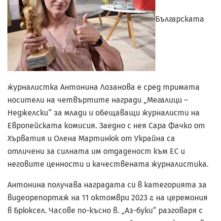
Българската
журналистка Антонина Лозанова е сред тримата
носители на четвъртите награди „Мегалици –
Неджелски“ за млади и обещаващи журналисти на
Европейската комисия. Заедно с нея Сара Фачко от
Хърватия и Олена Мартинюк от Украйна са
отличени за силната им отдаденост към ЕС и
неговите ценности и качествената журналистика.
Антонина получава наг­радата си в категорията за
видеорепортаж на 11 октомври 2023 г. на церемония
в Брюксел. Часове по-късно в. „Аз-буки“ разговаря с