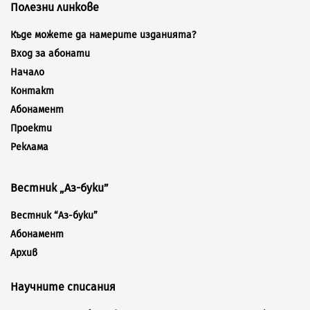
Полезни линкове
Къде можете да намерите изданията?
Вход за абонати
Начало
Контакт
Абонамент
Проекти
Реклама
Вестник „Аз-буки”
Вестник “Аз-буки”
Абонамент
Архив
Научните списания