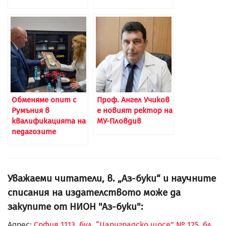
Обменяме опит с
Проф. Ангел Учиков
Румъния в
е новият ректор на
квалификацията на
МУ-Пловдив
педагозите
Уважаеми читатели, в. „Аз-буки“ и научните
списания на издателството може да
закупите от НИОН "Аз-буки":
Адрес:
София 1113, бул. “Цариградско шосе” № 125, бл.