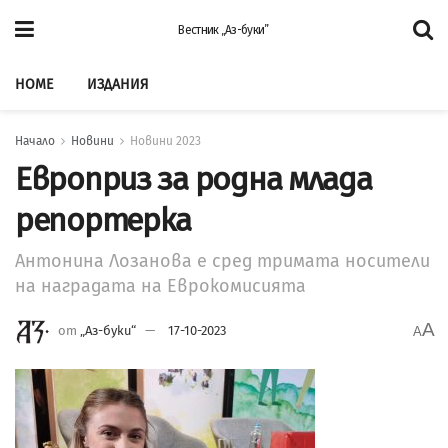
Вестник „Аз-буки”
HOME
ИЗДАНИЯ
Начало
Новини
Новини 2023
Европриз за родна млада
репортерка
Антонина Лозанова е сред тримата носители
на наградата на Еврокомисията
A
от
„Аз-буки“
17-10-2023
A