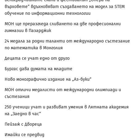
върховете“ вдъхновяват създаването на модел за STEM
обучение по информационни технологии
МОН ще преразгледа сливането на две професионални
гимназии в Пазарджик
24 медала за родни таланти от международно състезание
по математика в Монголия
Децата се учат едно от друго
Бургас дава думата на младите
Ново монографично издание на „Аз-буки“
МОН отличи медалисти от международни олимпиади и
състезания
250 ученици учат и развиват умения в Лятната академия
на „Заедно в час“
Пейзаж с Двореца
Имайки се предвид