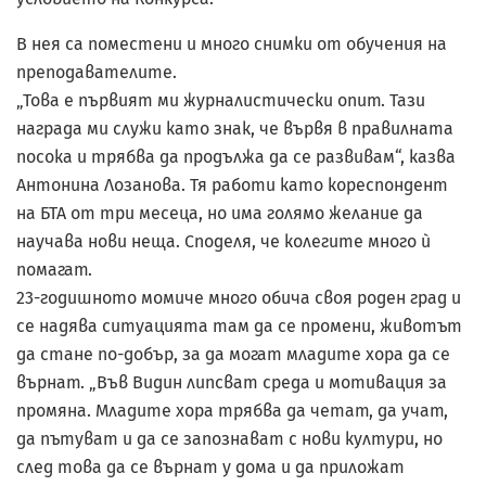
В нея са поместени и много снимки от обучения на
преподавателите.
„Това е първият ми журналистически опит. Тази
награда ми служи като знак, че вървя в правилната
посока и трябва да продължа да се развивам“, казва
Антонина Лозанова. Тя работи като кореспондент
на БТА от три месеца, но има голямо желание да
научава нови неща. Споделя, че колегите много ѝ
помагат.
23-годишното момиче много обича своя роден град и
се надява ситуацията там да се промени, животът
да стане по-добър, за да могат младите хора да се
върнат. „Във Видин липсват среда и мотивация за
промяна. Младите хора трябва да четат, да учат,
да пътуват и да се запознават с нови култури, но
след това да се върнат у дома и да приложат