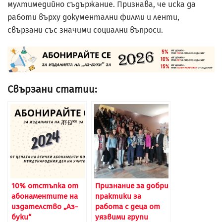
мултимедийно съдържание. Признава, че иска да
работи върху документални филми и ленти,
свързани със значими социални въп­роси.
Свързани статии:
10% отстъпка от
Признание за добри
абонаментите на
практики за
издателство „Аз-
работа с деца от
буки“
уязвими групи