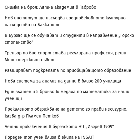
Снимка на броя: Лятна академия в Габрово
Нов институт ще изследва средновековното културно
наследство на Балканите
В Бургас ще се обучават и студенти в направление „Горско
стопанство“
Треньор по вид спорт става регулирана професия, реши
Министерският съвет
Разширяват подкрепата по приобщаващото образование
Нова система за анализ на данни в близо 200 училища
Един златен и 5 бронзови медала по математика за наши
ученици
Прекаленото обгрижване на детето го прави несигурно,
казва д-р Пламен Петков
Летни приключения в бургаското НЧ „Изгрев 1909“
Пореден топ учен влиза в екипа на INSAIT