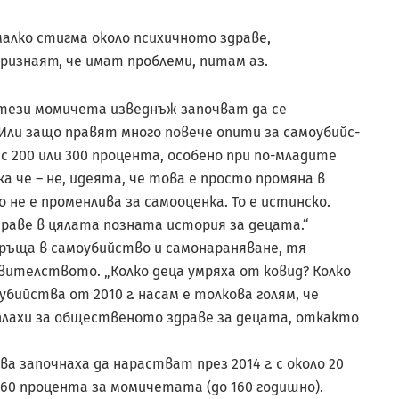
малко стигма около психичното здраве,
ризнаят, че имат проблеми, питам аз.
и тези момичета изведнъж започват да се
ли защо правят много повече опити за самоубийс­
с 200 или 300 процента, особено при по-младите
ка че – не, идеята, че това е просто промяна в
не е променлива за самооценка. То е истинско.
драве в цялата позната история за децата.“
връща в самоубийство и самонараняване, тя
вителството. „Колко деца умряха от ковид? Колко
бийства от 2010 г. насам е толкова голям, че
аплахи за общественото здраве за децата, откакто
 започнаха да нарастват през 2014 г. с около 20
 60 процента за момичетата (до 160 годишно).