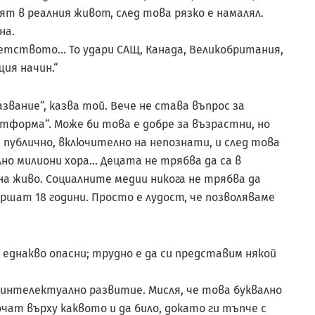
ят в реалния живот, след това рязко е намалял.
на.
етството… То удари САЩ, Канада, Великобритания,
ия начин.“
звание“, казва той. Вече не става въпрос за
атформа“. Може би това е добре за възрастни, но
а публично, включително на непознати, и след това
но милиони хора… Децата не трябва да са в
на живо. Социалните медии никога не трябва да
ршат 18 години. Просто е лудост, че позволяваме
еднакво опасни; трудно е да си представим някой
интелектуално развитие. Мис­ля, че това буквално
ат върху каквото и да било, докато ги тъпче с