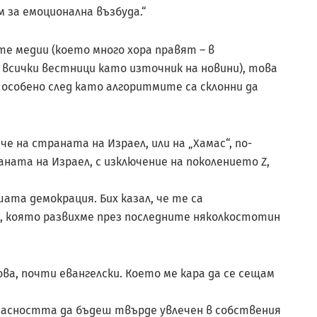
 за емоционална възбуда.“
е медии (което много хора правят – в
 всички вестници като източник на новини), това
 особено след като алгоритмите са склонни да
че на страната на Израел, или на „Хамас“, по-
ната на Израел, с изключение на поколението Z,
ашата демокрация. Бих казал, че те са
, която развихме през последните няколкостотин
ва, почти евангелски. Което ме кара да се сещам
 опасността да бъдеш твърде увлечен в собствения