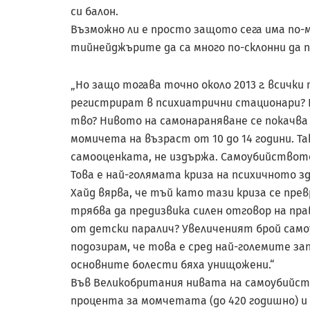
си балон.
Възможно ли е просто защото сега има по-
тийнейджърите да са много по-склонни да п
„Но защо тогава точно около 2013 г. всичк
регистрират в психиатрични стационари? И
тво? Нивото на самонараняване се покачва 
момичета на възраст от 10 до 14 години. Та
самооценката, не издържа. Самоубийството 
Това е най-голямата криза на психичното з
Хайд вярва, че тъй като тази криза се пре
трябва да предизвика силен отговор на пра
от детски паралич? Увеличеният брой самоу
подозирам, че това е сред най-големите з
основните болести бяха унищожени.“
Във Великобритания нивата на самоубийства
процента за момчетата (до 420 годишно) и