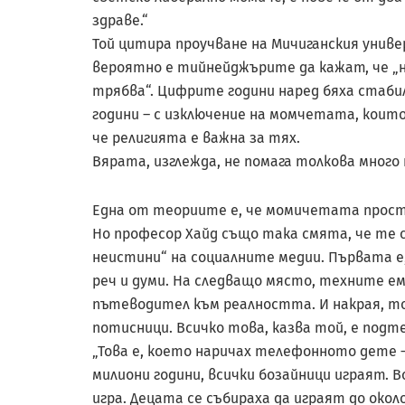
здраве.“
Той цитира проучване на Мичиганския униве
вероятно е тийн­ейджърите да кажат, че „н
трябва“. Цифрите години наред бяха стаби
години – с изключение на момчетата, коит
че религията е важна за тях.
Вярата, изглежда, не помага толкова мног
Една от теориите е, че момичетата прост
Но професор Хайд също така смята, че те с
неистини“ на социалните медии. Първата е,
реч и думи. На следващо място, техните ем
пътеводител към реалността. И накрая, т
потисници. Всичко това, казва той, е подт
„Това е, което наричах телефонното дете –
милиони години, всички бозайници играят. Вс
игра. Децата се събираха да играят до окол