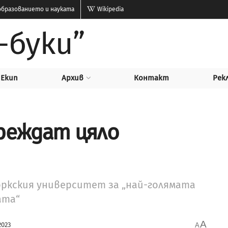
бразованието и науката
Wikipedia
-буки”
Екип
Архив
Контакт
Рек
реждат цяло
ркския университет за „най-голямата
ата“
A
2023
A