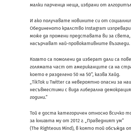
малки парченца неща, избрани от алгоритъм
И ако получавате новините си от социалнит
Обединеното кралство Instagram изпревари
може да промени представата ви за света,
насърчават най-провокативните възгледи.
Когато са помолени да изберат дали са пове
голямата част от американците са на стра
което е разделено 50 на 50“, казва Хайд.
„TikTok и Twitter са невероятно опасни за н
несъвместими с вида либерална демокрация
години.“
Той е доста категоричен относно всичко то
за книгата му от 2012 г. „Праведният ум“
(The Righteous Mind), в която той обсъжда