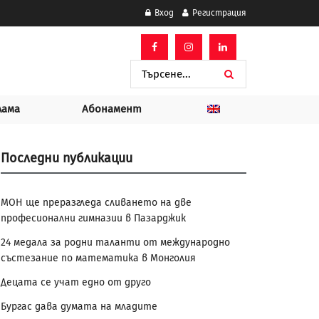
Вход
Регистрация
лама
Абонамент
Последни публикации
МОН ще преразгледа сливането на две
професионални гимназии в Пазарджик
24 медала за родни таланти от международно
състезание по математика в Монголия
Децата се учат едно от друго
Бургас дава думата на младите