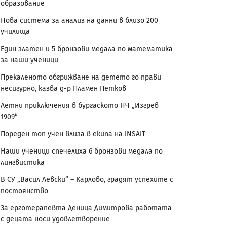
образование
Нова система за анализ на данни в близо 200
училища
Един златен и 5 бронзови медала по математика
за наши ученици
Прекаленото обгрижване на детето го прави
несигурно, казва д-р Пламен Петков
Летни приключения в бургаското НЧ „Изгрев
1909“
Пореден топ учен влиза в екипа на INSAIT
Наши ученици спечелиха 6 бронзови медала по
лингвистика
В СУ „Васил Левски“ – Карлово, градят успехите с
постоянство
За ерготерапевта Деница Димитрова работата
с децата носи удовлетворение