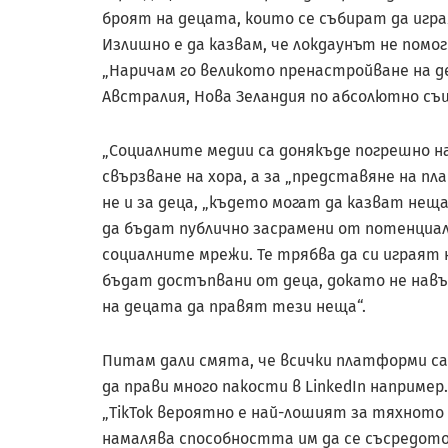
броят на децата, които се събират да игра
Излишно е да казвам, че локдаунът не помог
„Наричам го великото пренастройване на д
Австралия, Нова Зеландия по абсолютно същ
„Социалните медии са донякъде погрешно на
свързване на хора, а за „представяне на пл
не и за деца, „където могат да казват нещ
да бъдат публично засрамени от потенциал
социалните мрежи. Те трябва да си играят 
бъдат достъпвани от деца, докато не навъ
на децата да правят тези неща“.
Питам дали смята, че всички платформи са 
да прави много пакости в LinkedIn например.
„TikTok вероятно е най-лошият за тяхното 
намалява способността им да се съсредоточ