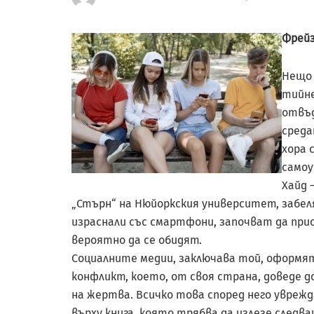
Фрейз
Нещо 
тийне
отвъд
среда
хора 
самоу
Хайд 
„Стърн“ на Нюйоркския университет, забел
израснали със смартфони, започват да прист
вероятно да се обидят.
Социалните медии, зак­лючава той, оформя
конфликт, което, от своя страна, доведе до
на жертва. Всичко това според него уврежд
върху книга, която трябва да излезе следва