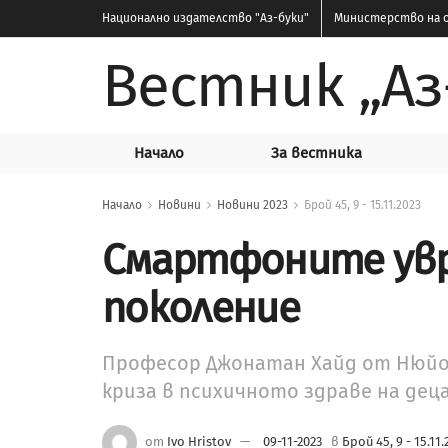
Национално издателство
"Аз-буки"
Министерство на о
Вестник „Аз
Начало
За вестника
Начало
Новини
Новини 2023
Брой 45, 9 - 15.11.2023
Смартфоните ув
поколение
Професор Джонатан Хайд от Нюйо
криза в психичното здраве на дец
от
Ivo Hristov
09-11-2023
в
Брой 45, 9 - 15.11.