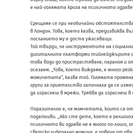
е най-голямата криза на психичното здраве
Срещаме се при необичайни обстоятелства:
в Лондон. Това, което казва, предизвиква 
посланието му е доста ужасяващо.
Той твърди, че инструментите на социални
дигиталните платформи тийн­ейджърите с
това води до пристрастяване, параноя и 
осезаем. „Това, което виждаме, е много ряз
момичетата“, казва той. Голямата промяна 
групи за приятелство започнаха да се изм
да израснеш в мрежи. Трябва да израснеш в
Поразително е, че момчетата, които са от
податливи. „Ако сте дете, което е религи
психичното ви здраве не е много по-лошо, о
светско либерално момиче, е повече от дв