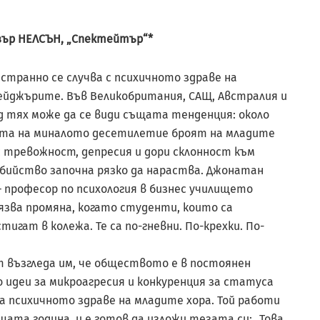
ър НЕЛСЪН, „Спектейтър“*
странно се случва с психичното здраве на
йджърите. Във Великобритания, САЩ, Австралия и
 тях може да се види същата тенденция: около
та на миналото десетилетие броят на младите
с тревожност, депресия и дори склонност към
бийство започна рязко да нараства. Джонатан
– професор по психология в бизнес училището
язва промяна, когато студенти, които са
игат в колежа. Те са по-гневни. По-крехки. По-
т възгледа им, че обществото е в постоянен
 идеи за микроаг­ресия и конкуренция за статуса
а психичното здраве на младите хора. Той работи
щата година, и е готов да изложи тезата си: „Това