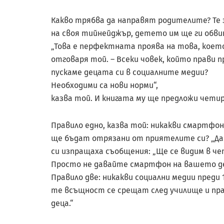
Какво трябва да направят родителите? Те
на своя тийнейджър, детето им ще ги обвин
„Това е перфектната проява на това, коет
отговаря той. – Всеки човек, който прави п
пускаме децата си в социалните медии?
Необходими са нови норми“,
казва той. И книгата му ще предложи четир
Правило едно, казва той: никакви смартфони
ще бъдат отрязани от приятелите си? „Да
си изпращаха съобщения: „Ще се видим в чет
Просто не давайте смартфон на вашето де
Правило две: никакви социални медии преди 
те всъщност се срещат след училище и пр
деца.“