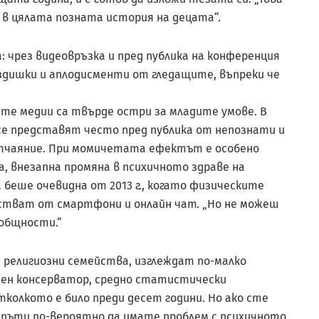
 в цялата позната история на децата“.
 чрез видеовръзка и пред публика на конференция
въздишки и аплодисменти от гледащите, въпреки че
те медии са твърде остри за младите умове. В
е представят често пред публика от непознати и
отчаяние. При момичетата ефектът е особено
ка, внезапна промяна в психичното здраве на
беше очевидна от 2013 г., когато физическите
естват от смартфони и онлайн чат. „Но не можеш
 общности.“
 религиозни семейства, изглеждат по-малко
озен консерватор, средно статистически
тколкото е било преди десет години. Но ако сте
а пъти по-вероятно да имате проблем с психичното