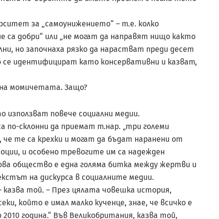
рситет за „самоунижението“ – т.е. колко
е са добри“ или „не могат да направят нищо както
лни, но започнаха рязко да нарастват преди десет
о се идентифицират като консервативни и казват,
о на момичетата. Защо?
о използват повече социални медии.
а по-склонни да приемат т.нар. „три големи
 че те са крехки и могат да бъдат наранени от
оции, и особено тревогите им са надежден
ова общество е една голяма битка между жертви и
екстът на дискурса в социалните медии.
 казва той. – През цялата човешка история,
еки, който е имал малко кученце, знае, че всичко е
о 2010 година.“ Във Великобритания, казва той,