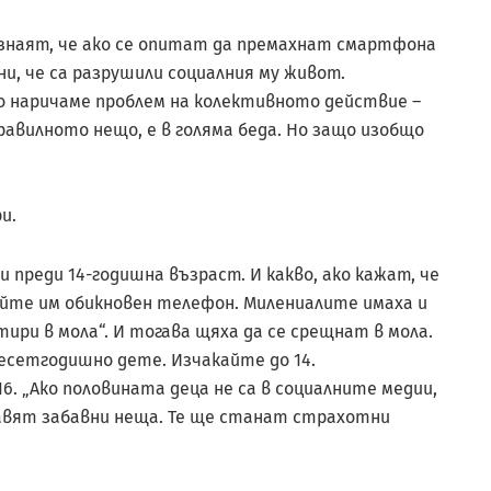
 знаят, че ако се опитат да премахнат смартфона
и, че са разрушили социалния му живот.
о наричаме проблем на колективното действие –
равилното нещо, е в голяма беда. Но защо изобщо
и.
 преди 14-годишна възраст. И какво, ако кажат, че
йте им обикновен телефон. Милениалите имаха и
ири в мола“. И тогава щяха да се срещнат в мола.
сетгодишно дете. Изчакайте до 14.
16. „Ако половината деца не са в социалните медии,
авят забавни неща. Те ще станат страхотни