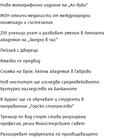
Ново монографично издание на „Аз-буки“
МОН отличи медалисти от международни
олимпиади и състезания
250 ученици учат и развиват умения в Лятната
академия на „Заедно в час“
Пейзаж с Двореца
Имайки се предвид
Снимка на броя: Лятна академия в Габрово
Нов институт ще изследва средновековното
културно наследство на Балканите
В Бургас ще се обучават и студенти в
направление „Горско стопанство“
Треньор по вид спорт става регулирана
професия, реши Министерският съвет
Разширяват подкрепата по приобщаващото