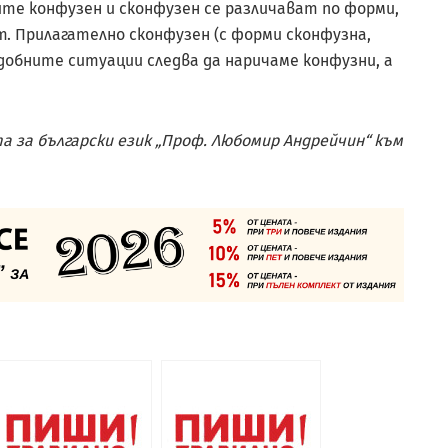
мите конфузен и сконфузен се различават по форми,
ат. Прилагателно сконфузен (с форми сконфузна,
добните ситуации следва да наричаме конфузни, а
 за български език „Проф. Любомир Андрейчин“ към