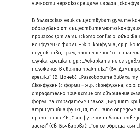
личности нерядко срещаме израза „сконфузн
В българския език съществуват думите кон
образувано от съществителното конфузия ‘
произход (от латинското confusio ‘объркване
Конфузен (с форми – ж.р. конфузна, ср.р. ко
неудобство, срам, притеснение’ и се съче
случка, грешка и др.: „Лекарката не се удив
положения в своята практика“ (Бл. Димитро
грешки“ (В. Цонев). „Разговорите биваха ту
Сконфузен (с форми – ж.р. сконфузена, ср.р. 
страдателно причастие от свършения глаго
форми за страдателен залог: „Бедният Кривц
атрибутивна функция, т.е. като определени
притеснение’): „Сконфузеният баща отведе 
засмя“ (Св. Бъчварова); „Той се обръща към