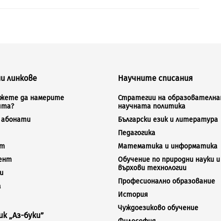
и линкове
Научните списания
ожете да намерите
Стратегии на образователна
ята?
научната политика
а абонати
Български език и литература
Педагогика
кт
Математика и информатика
ент
Обучение по природни науки и
върхови технологии
и
Професионално образование
а
История
Чуждоезиково обучение
к „Аз-буки”