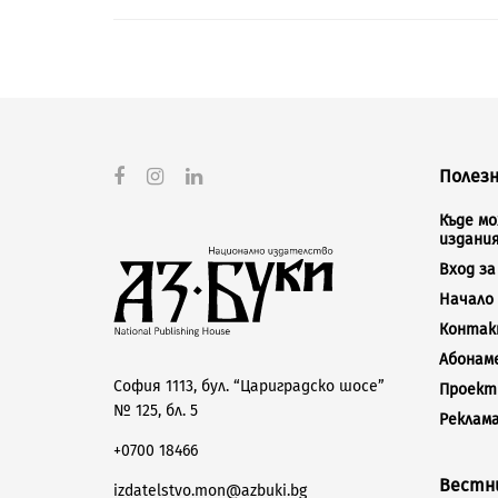
Полезн
Къде м
издани
Вход з
Начало
Конта
Абонам
София 1113, бул. “Цариградско шосе”
Проект
№ 125, бл. 5
Реклам
+0700 18466
Вестни
izdatelstvo.mon@azbuki.bg