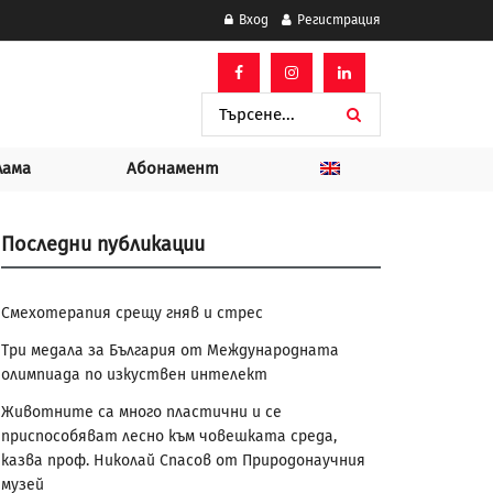
Вход
Регистрация
лама
Абонамент
Последни публикации
Смехотерапия срещу гняв и стрес
Три медала за България от Международната
олимпиада по изкуствен интелект
Животните са много пластични и се
приспособяват лесно към човешката среда,
казва проф. Николай Спасов от Природонаучния
музей