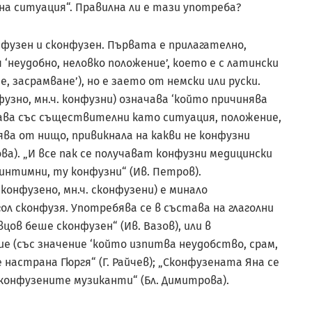
а ситуация“. Правилна ли е тази употреба?
фузен и сконфузен. Първата е прилагателно,
неудобно, неловко положение’, което е с латински
, засрамване’), но е заето от немски или руски.
нфузно, мн.ч. конфузни) означава ‘който причинява
тава със съществителни като ситуация, положение,
лява от нищо, привикнала на какви не конфузни
ва). „И все пак се получават конфузни медицински
 интимни, ту конфузни“ (Ив. Петров).
сконфузено, мн.ч. сконфузени) е минало
л сконфузя. Употребява се в състава на глаголни
ов беше сконфузен“ (Ив. Вазов), или в
е (със значение ‘който изпитва неудобство, срам,
настрана Гюргя“ (Г. Райчев); „Сконфузената Яна се
 сконфузените музиканти“ (Бл. Димитрова).