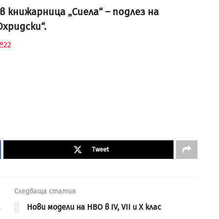
 книжарница „Сиела“ – подлез на
Охридски“.
№22
Tweet
Следваща статия
а
Нови модели на НВО в IV, VII и X клас