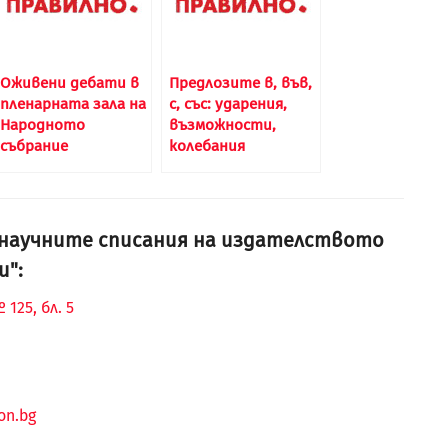
Оживени дебати в
Предлозите в, във,
пленарната зала на
с, със: ударения,
Народното
възможности,
събрание
колебания
и научните списания на издателството
и":
125, бл. 5
on.bg