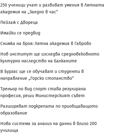
250 ученици учат и развиват умения в Лятната
академия на „Заедно в час“
Пейзаж с Двореца
Имайки се предвид
Снимка на броя: Лятна академия в Габрово
Нов институт ще изследва средновековното
културно наследство на Балканите
В Бургас ще се обучават и студенти в
направление „Горско стопанство“
Треньор по вид спорт става регулирана
професия, реши Министерският съвет
Разширяват подкрепата по приобщаващото
образование
Нова система за анализ на данни в близо 200
училища