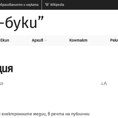
бразованието и науката
Wikipedia
-буки”
Екип
Архив
Контакт
Рек
ция
A
023
A
 електронните медии, в речта на публични