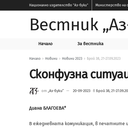
Национално издателство
"Аз-буки"
Министерство на о
Вестник „Аз
Начало
За вестника
Начало
Новини
Новини 2023
Брой 38, 21-27.09.2023
Сконфузна ситуа
от
„Аз-буки“
20-09-2023
в
Брой 38, 21-27.09.2
Диана БЛАГОЕВА*
В ежедневната комуникация, в печатните и