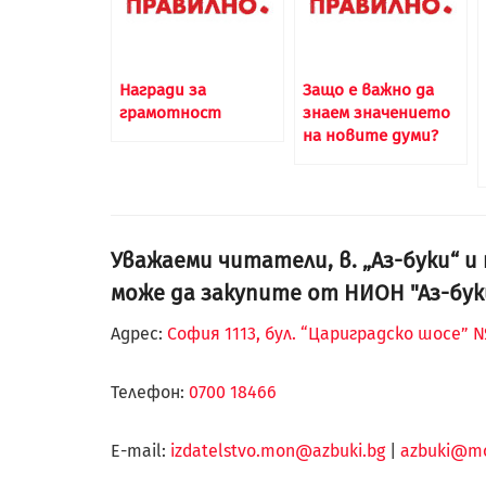
Награди за
Защо е важно да
грамотност
знаем значението
на новите думи?
Уважаеми читатели, в. „Аз-буки“ 
може да закупите от НИОН "Аз-бук
Адрес:
София 1113, бул. “Цариградско шосе” № 
Телефон:
0700 18466
Е-mail:
izdatelstvo.mon@azbuki.bg
|
azbuki@m