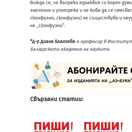
Вижда се, че въпреки еднаквия си корен ду
значение и употреба и не бива да се смесв
сконфузно, сконфузни) не съществува и неу
не „сконфузни“.
*Д-р Диана Благоева
е професор в Института
Българската академия на науките.
Свързани статии: