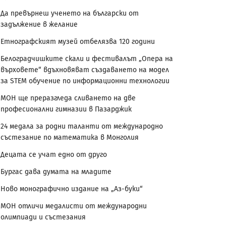
Да превърнеш ученето на български от
задължение в желание
Етнографският музей отбелязва 120 години
Белоградчишките скали и фестивалът „Опера на
върховете“ вдъхновяват създаването на модел
за STEM обучение по информационни технологии
МОН ще преразгледа сливането на две
професионални гимназии в Пазарджик
24 медала за родни таланти от международно
състезание по математика в Монголия
Децата се учат едно от друго
Бургас дава думата на младите
Ново монографично издание на „Аз-буки“
МОН отличи медалисти от международни
олимпиади и състезания