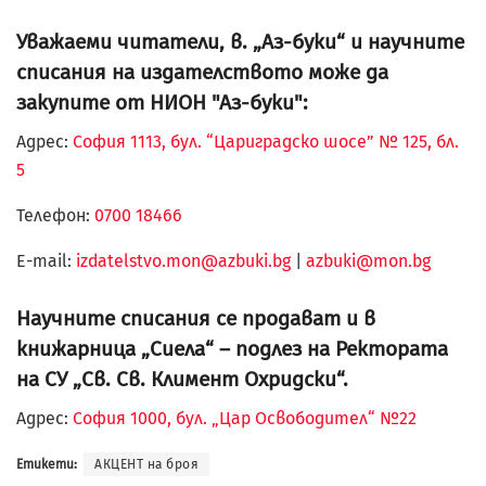
Уважаеми читатели, в. „Аз-буки“ и научните
списания на издателството може да
закупите от НИОН "Аз-буки":
Адрес:
София 1113, бул. “Цариградско шосе” № 125, бл.
5
Телефон:
0700 18466
Е-mail:
izdatelstvo.mon@azbuki.bg
|
azbuki@mon.bg
Научните списания се продават и в
книжарница „Сиела“ – подлез на Ректората
на СУ „Св. Св. Климент Охридски“.
Адрес:
София 1000, бул. „Цар Освободител“ №22
Етикети:
АКЦЕНТ на броя