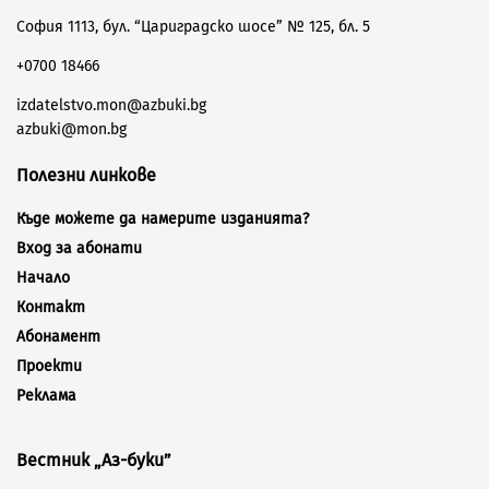
София 1113, бул. “Цариградско шосе” № 125, бл. 5
+0700 18466
izdatelstvo.mon@azbuki.bg
azbuki@mon.bg
Полезни линкове
Къде можете да намерите изданията?
Вход за абонати
Начало
Контакт
Абонамент
Проекти
Реклама
Вестник „Аз-буки”