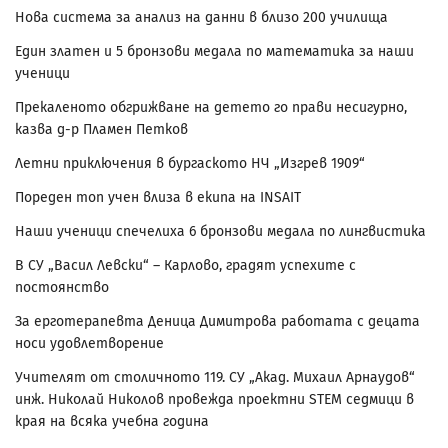
Нова система за анализ на данни в близо 200 училища
Един златен и 5 бронзови медала по математика за наши
ученици
Прекаленото обгрижване на детето го прави несигурно,
казва д-р Пламен Петков
Летни приключения в бургаското НЧ „Изгрев 1909“
Пореден топ учен влиза в екипа на INSAIT
Наши ученици спечелиха 6 бронзови медала по лингвистика
В СУ „Васил Левски“ – Карлово, градят успехите с
постоянство
За ерготерапевта Деница Димитрова работата с децата
носи удовлетворение
Учителят от столичното 119. СУ „Акад. Михаил Арнаудов“
инж. Николай Николов провежда проектни STEM седмици в
края на всяка учебна година