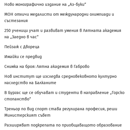
Ново монографично издание на „Аз-буки“
МОН отличи медалисти от международни олимпиади и
състезания
250 ученици учат и развиват умения в Лятната академия
на „Заедно в час“
Пейзаж с Двореца
Имайки се предвид
Снимка на броя: Лятна академия в Габрово
Нов институт ще изследва средновековното културно
наследство на Балканите
В Бургас ще се обучават и студенти в направление „Горско
стопанство“
Треньор по вид спорт става регулирана професия, реши
Министерският съвет
Разширяват подкрепата по приобщаващото образование