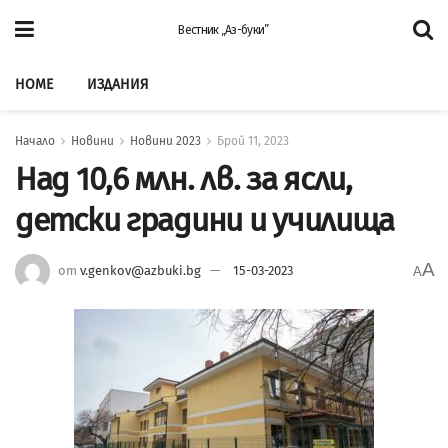
Вестник „Аз-буки”
HOME
ИЗДАНИЯ
Начало
Новини
Новини 2023
Брой 11, 2023
Над 10,6 млн. лв. за ясли,
детски градини и училища
A
от
v.genkov@azbuki.bg
15-03-2023
A