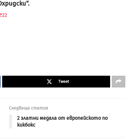
Охридски“.
№22
Tweet
Следваща статия
2 златни медала от европейското по
кикбокс