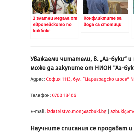
2 златни медала от
Конфликтите за
европейското по
вода са стотици
кикбокс
Уважаеми читатели, в. „Аз-буки“ 
може да закупите от НИОН "Аз-бук
Адрес:
София 1113, бул. “Цариградско шосе” № 
Телефон:
0700 18466
Е-mail:
izdatelstvo.mon@azbuki.bg
|
azbuki@m
Научните списания се продават и в