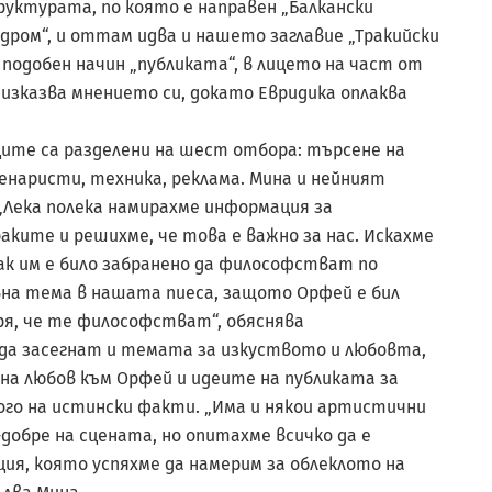
уктурата, по която е направен „Балкански
дром“, и оттам идва и нашето заглавие „Тракийски
о подобен начин „публиката“, в лицето на част от
 изказва мнението си, докато Евридика оплаква
ите са разделени на шест отбора: търсене на
енаристи, техника, реклама. Мина и нейният
Лека полека намирахме информация за
ите и решихме, че това е важно за нас. Искахме
ак им е било забранено да философстват по
лавна тема в нашата пиеса, защото Орфей е бил
ря, че те философстват“, обяснява
да засегнат и темата за изкуството и любовта,
на любов към Орфей и идеите на публиката за
ого на истински факти. „Има и някои артистични
добре на сцената, но опитахме всичко да е
я, която успяхме да намерим за облеклото на