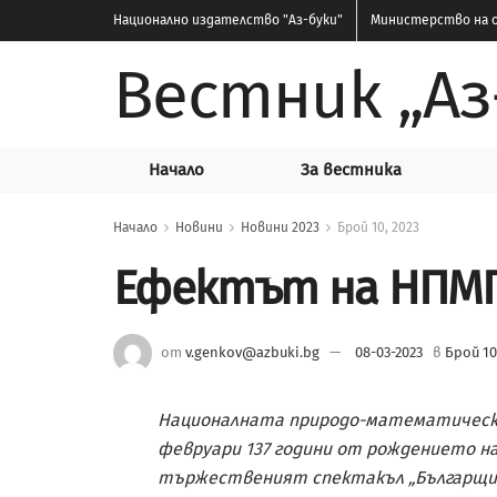
Национално издателство
"Аз-буки"
Министерство на о
Вестник „Аз
Начало
За вестника
Начало
Новини
Новини 2023
Брой 10, 2023
Ефектът на НПМ
от
v.genkov@azbuki.bg
08-03-2023
в
Брой 10
Националната природо-математическа 
февруари 137 години от рождението на
тържественият спектакъл „Българщин