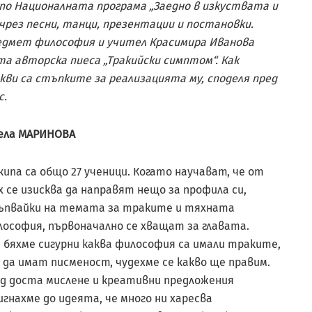
по Националната програма „Заедно в изкуствата и
рез песни, танци, презентации и постановки.
едмет философия и учител Красимира Иванова
та авторска пиеса „Тракийски симптом“. Как
ви са стъпките за реализацията му, споделя пред
с.
ела МАРИНОВА
кипа са общо 27 ученици. Когато научават, че от
 се изисква да направят нещо за профила си,
ъпвайки на темата за траките и тяхната
ософия, първоначално се хващат за главата.
 бяхме сигурни каква философия са имали траките,
 да имат писменост, чудехме се какво ще правим.
д доста мислене и креативни предложения
гнахме до идеята, че много ни харесва