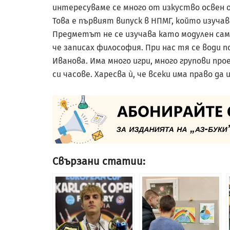
интересуваме се много от изкуство освен о
Това е първият випуск в НПМГ, който изучав
Предметът не се изучава като модулен само
че записах философия. При нас тя се води п
Иванова. Има много игри, много групови про
си часове. Харесва ѝ, че всеки има право да 
Свързани статии: