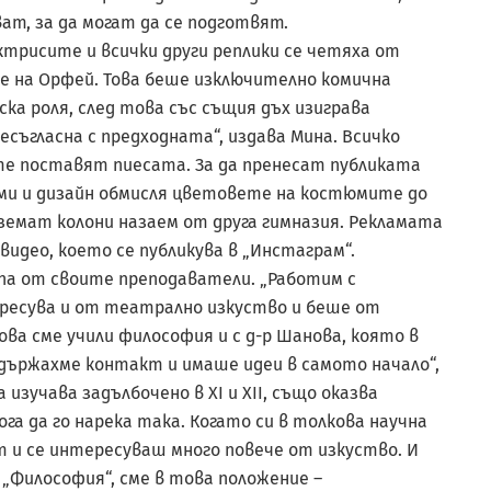
т, за да могат да се подготвят.
ктрисите и всички други реплики се четяха от
те на Орфей. Това беше изключително комична
нска роля, след това със същия дъх изиграва
есъгласна с предходната“, издава Мина. Всичко
ите поставят пиесата. За да пренесат публиката
ми и дизайн обмисля цветовете на костюмите до
 вземат колони назаем от друга гимназия. Рекламата
видео, което се публикува в „Инстаграм“.
па от своите преподаватели. „Работим с
ересува и от театрално изкуство и беше от
ва сме учили философия и с д-р Шанова, която в
ддържахме контакт и имаше идеи в самото начало“,
изучава задълбочено в XI и XII, също оказва
ога да го нарека така. Когато си в толкова научна
т и се интересуваш много повече от изкуство. И
 „Философия“, сме в това положение –