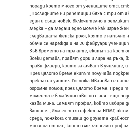
поради което много от учениците отсъства
„Последните ни репетиции бяха с три от а
един и същи човек, включително и реплики
гледка – да гледаш едно момче как играе же
следващата женска роля, която е напълно н
обаче се нарежда и на 20 февруари учениц
във времето на траките, екипът за костю
всеки детайл, правят дори и лира на ръка,
прави флаери, които закачват в училище, и 
През цялото време екипът получава подкре
прекрасен учител. Госпожа Иванова се инт
огромна помощ през цялото време. Преди то
момента е в майчинство, но с нея също по
казва Мина. Самият профил, който избира да 
влияние. „Има го този ефект на НПМГ, ако м
среда, понякога стигаш до другата крайнос
мнозина от нас, които сме записали профил