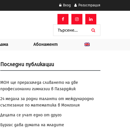
Вход
Регистрация
лама
Абонамент
Последни публикации
МОН ще преразгледа сливането на две
професионални гимназии в Пазарджик
24 медала за родни таланти от международно
състезание по математика в Монголия
Децата се учат едно от друго
Бургас дава думата на младите