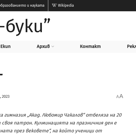
бразованието и науката
Wikipedia
-буки”
Екип
Архив
Контакт
Рек
Г
A
, 2023
A
гимназия „Акад. Любомир Чакалов“ отбеляза на 20
 своя патрон. Кулминацията на празничния ден е
ата през вековете“, на който ученици от