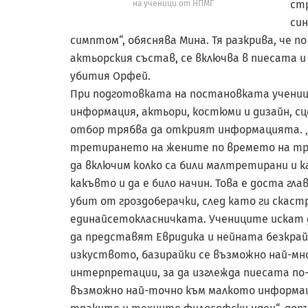
стр
на ученици от НПМГ
син
симптом“, обяснява Мина. Тя разкрива, че п
актьорския състав, се включва в пиесата и
убития Орфей.
При подготовката на постановката учениц
информация, актьори, костюми и дизайн, сц
отбор трябва да открият информацията. „
третирането на жените по времето на трак
да включим колко са били малтретирани и к
какъвто и да е било начин. Това е доста г
убит от гроздоберачки, след като ги скаст
единайсетокласничката. Учениците искат 
да представят Евридика и нейната безкрай
изкуството, базирайки се възможно най-мн
интерпретации, за да изглежда пиесата по-
възможно най-точно към малкото информаци