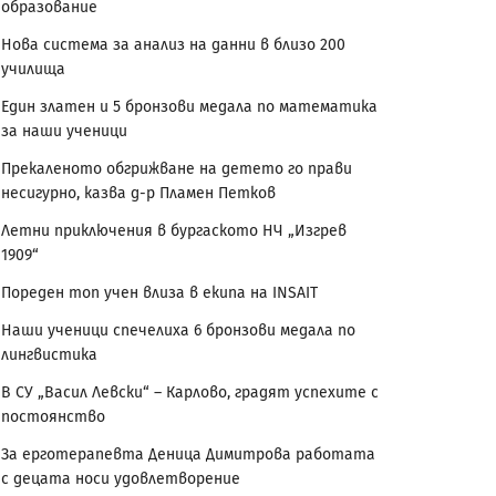
образование
Нова система за анализ на данни в близо 200
училища
Един златен и 5 бронзови медала по математика
за наши ученици
Прекаленото обгрижване на детето го прави
несигурно, казва д-р Пламен Петков
Летни приключения в бургаското НЧ „Изгрев
1909“
Пореден топ учен влиза в екипа на INSAIT
Наши ученици спечелиха 6 бронзови медала по
лингвистика
В СУ „Васил Левски“ – Карлово, градят успехите с
постоянство
За ерготерапевта Деница Димитрова работата
с децата носи удовлетворение