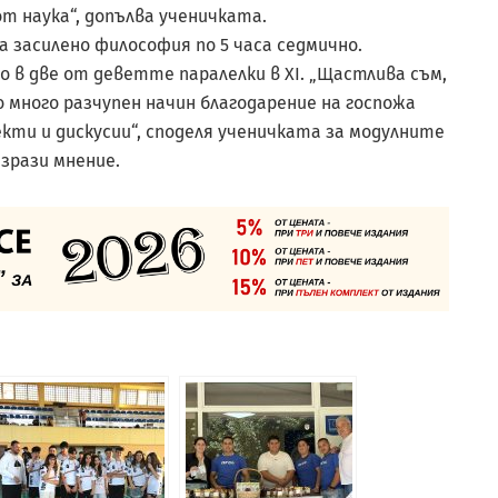
т наука“, допълва ученичката.
а засилено философия по 5 часа седмично.
 в две от деветте паралелки в XI. „Щастлива съм,
о много разчупен начин благодарение на госпожа
екти и дискусии“, споделя ученичката за модулните
изрази мнение.