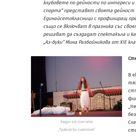
клубовете по дейности по интереси и 
спорта“ представят своята дейност ч
Единайсетокласници с профилиращ пр
също се включват в празника със своя
решават да създадат спектакъла и как
„Аз-буки“ Мина Разбойникова от XIЕ кла
Ст
В е
тях
ст
фил
„Не
без
Сле
Кадри от пиесата
сти
„Тракийски симптом“