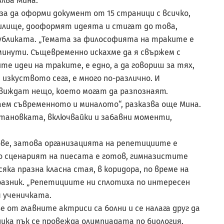
лва Мина.
 за да оформи документ от 15 страници с всичко,
чилище, дооформят идеята и стигат до това,
убликата. „Темата за философията на траките е
минути. Същевременно искахме да я свържем с
е идеи на траките, е едно, а да говориш за тях,
изкуството сега, е много по-различно. И
 виждат нещо, което могат да разпознаят.
ем съвременното и миналото“, разказва още Мина.
тановката, включвайки и забавни моменти,
ове, затова организацията на репетициите е
то сценарият на пиесата е готов, гимназистите
ка празна класна стая, в коридора, по време на
азник. „Репетициите ни сплотиха по интересен
я ученичката.
е от главните актриси са болни и се налага друг да
ика пък се провежда олимпиадата по биология,