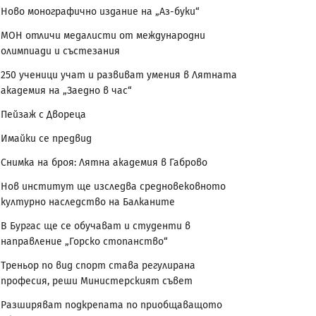
Ново монографично издание на „Аз-буки“
МОН отличи медалисти от международни
олимпиади и състезания
250 ученици учат и развиват умения в Лятната
академия на „Заедно в час“
Пейзаж с Двореца
Имайки се предвид
Снимка на броя: Лятна академия в Габрово
Нов институт ще изследва средновековното
културно наследство на Балканите
В Бургас ще се обучават и студенти в
направление „Горско стопанство“
Треньор по вид спорт става регулирана
професия, реши Министерският съвет
Разширяват подкрепата по приобщаващото