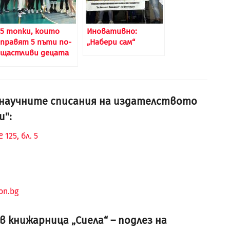
5 топки, които
Иновативно:
правят 5 пъти по-
„Набери сам“
щастливи децата
и научните списания на издателството
и":
125, бл. 5
on.bg
 книжарница „Сиела“ – подлез на