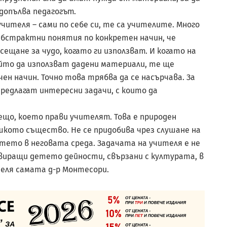
допълва педагогът.
ителя – сами по себе си, те са учителите. Много
 абстрактни понятия по конкретен начин, че
щане за чудо, когато ги използват. И когато на
ойто да използват дадени материали, те ще
ен начин. Точно това трябва да се насърчава. За
редлагат интересни задачи, с които да
ещо, което прави учителят. Това е природен
шкото същество. Не се придобива чрез слушане на
тето в неговата среда. Задачата на учителя е не
ивиращи детето дейности, свързани с културата, в
оделя самата д-р Монтесори.