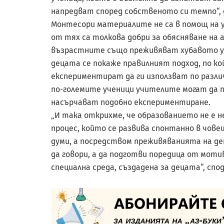
напредват според собственото си темпо“, 
Монтесори материалите не са в помощ на уч
от тях са толкова добри за обясняване на
възрастните също преживяват хубавото усе
децата се покаже правилният подход, по к
експериментират да ги използват по различ
по-големите ученици учителите могат да п
насърчават подобно експериментиране.
„И така открихме, че образованието не е н
процес, който се развива спонтанно в чове
думи, а посредством преживяванията на де
да говори, а да подготви поредица от мот
специална среда, създадена за децата“, сп