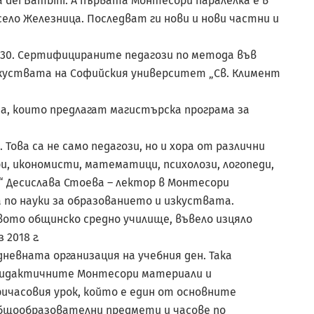
 dei Bambini. А първата Монтесори паралелка е в
ело Железница. Последват ги нови и нови частни и
 30. Сертифицираните педагози по метода във
зкуствата на Софийския университет „Св. Климент
та, които предлагат магистърска програма за
Това са не само педагози, но и хора от различни
и, икономисти, математици, психолози, логопеди,
ки“ Десислава Стоевa – лектор в Монтесори
по науки за образованието и изкуствата.
рвото общинско средно училище, въвело изцяло
2018 г.
дневната организация на учебния ден. Така
дидактичните Монтесори материали и
ичасовия урок, който е един от основните
общообразователни предмети и часове по