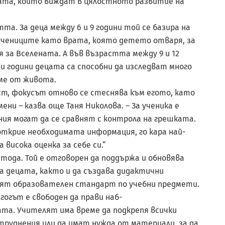
ата, който виждат в цялостното развитие на
а. За деца между 6 и 9 години той се базира на
учениците като врата, която детето отваря, за
я за Вселената. А във възрастта между 9 и 12
зи години децата са способни да изследват много
еме от живота.
т, фокусът отново се стеснява към егото, като
ни – казва още Таня Николова. – За ученика е
ния могат да се сравнят с контрола на грешката.
ткрие необходимата информация, го кара най-
 висока оценка за себе си.“
ода. Той е отговорен да поддържа и обновява
 децата, както и да създава дидактични
ият образователен стандарт по учебни предмети.
гогът е свободен да прави наб-
ата. Учителят има време да подкрепя всички
труднения или да имат нужда от материали, за да