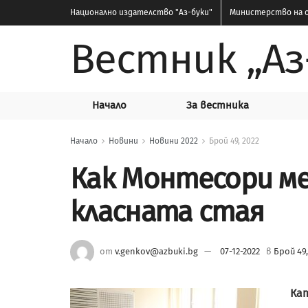
Национално издателство
"Аз-буки"
Министерство на о
Вестник „Аз
Начало
За вестника
Начало
Новини
Новини 2022
Брой 49, 2022
Как Монтесори м
класната стая
от
v.genkov@azbuki.bg
07-12-2022
в
Брой 49,
Ка