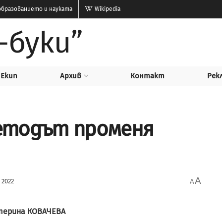
бразованието и науката
Wikipedia
-буки”
Екип
Архив
Контакт
Рек
етодът променя
A
 2022
A
терина
КОВАЧЕВА