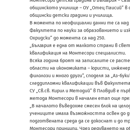
Монтесори детска градина в България – Casa
общинското училище – ОУ „Отец Паисий“ в с
общински детски градини и училища.
В момента по неофициални данни те са над
Факултета по науки за образованието и и
Охридски“ до момента са над 250.
„България е една от малкото страни в све
квалификация на Монтесори специалисти.
Всяка година броят на записалите се расте. 
области на икономиката – юристи, инженер
филолози и много други“, споделя за „Аз-бу
следдипломни квалификации във Факултета 
СУ „Св.св. Кирил и Методий“ в Пловдив е пъ
метода Монтесори в начален етап още през 
„В началото въведохме смесен блок на цело
учениците имаха възможността освен до 
подготвената среда да се докоснат и до тр
Монтесори принципи. Чрез редуването на 