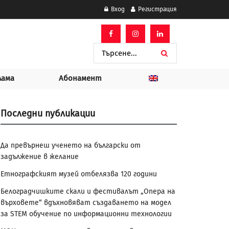
Вход
Регистрация
лама
Абонамент
Последни публикации
Да превърнеш ученето на български от
задължение в желание
Етнографският музей отбелязва 120 години
Белоградчишките скали и фестивалът „Опера на
върховете“ вдъхновяват създаването на модел
за STEM обучение по информационни технологии