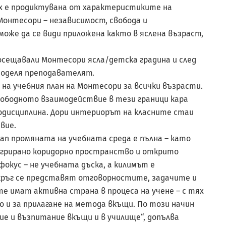
х е продиктувана от характеристиките на
онтесори – независимост, свобода и
може да се види приложена както в яслена възраст,
 посещавали Монтесори ясла/детска градина и след
поделя преподавателят.
на учебния план на Монтесори за всички възрасти.
свободното взаимодействие в тези граници кара
дисциплина. Дори интериорът на класните стаи
вие.
ап промяната на учебната среда е пълна – като
егрирано коридорно пространство и открито
фокус – не учебната дъска, а килимът е
кръг се представят отговорностите, задачите и
е имат активна страна в процеса на учене – с тях
 и за прилагане на метода вкъщи. По този начин
е и възпитание вкъщи и в училище“, допълва