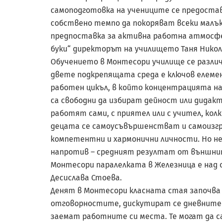
самоподготовка на учениците се предоста
собствено темпо да покоряват всеки малък 
предпоставка за активна работна атмосфера
буки“ директорът на училището Таня Никол
Обучението в Монтесори училище се различ
двете подкрепящата среда е ключов елемен
работен цикъл, в който концентрацията на 
са свободни да избират дейност или дидакт
работят сами, с приятел или с учител, кол
децата се самоусъвършенстват и самоизгр
компетентни и хармонични личности. Но не
напротив – средният резултат от външни
Монтесори паралелката в Железница е над 
Десислава Стоевa.
Денят в Монтесори класната стая започва и
отговорностите, дискутират се дневните 
заемат работните си места. Те могат да с