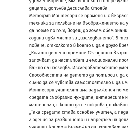
удовлетворение, включително и от резулт
децата, допълва Десислава Стоева.
Методът Монтесори се променя и с възрастт
техника за ползване на въображението на 
да поеме по път, водещ до голям обем знани
години идва място за „изследването“. В те
повече, отколкото в което и да е друго вр
„Когато детето премине 12-годишна възрас
започват да настъпват и емоционални проме
важно да изследва. Изследователските уме
Способността на детето да потърси и да о
силно да се чувства самостоятелно и да има
Монтесори учителят има задължения по мет
средата съобразно нуждите, интересите на
материали, с които да се покрива държавн
„Така средата става основен учител, а педа
людения за развитието и напредъка на дец
ученици, които е възможно да изпитват за