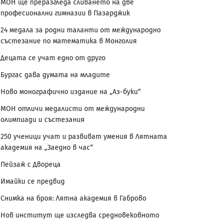
МОН ще преразгледа сливането на две
професионални гимназии в Пазарджик
24 медала за родни таланти от международно
състезание по математика в Монголия
Децата се учат едно от друго
Бургас дава думата на младите
Ново монографично издание на „Аз-буки“
МОН отличи медалисти от международни
олимпиади и състезания
250 ученици учат и развиват умения в Лятната
академия на „Заедно в час“
Пейзаж с Двореца
Имайки се предвид
Снимка на броя: Лятна академия в Габрово
Нов институт ще изследва средновековното