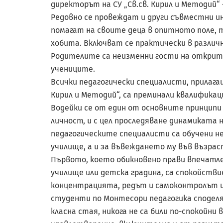
директорът на СУ „Св.св. Кирил и Методий“ 
Редовно се провеждат и други съвместни и
помагат на своите деца в опитното поле, 
хобита. Включват се практически в различ
Родителите са неизменни гости на открит
учениците.
Всички педагогически специалисти, прилага
Кирил и Методий“, са преминали квалификац
Водейки се от един от основните принципи
личност, и с цел проследяване динамиката 
педагогическите специалисти са обучени не
училище, а и за въвеждането му във възраст
Първото, което обикновено прави впечатл
училище или детска градина, са спокойстви
концентрацията, редът и самоконтролът им
студенти по Монтесори педагогика сподел
класна стая, никога не са били по-спокойни