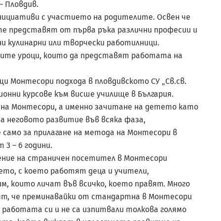
– Пловдив.
нициативи с участието на родителите. Освен че
те представят от първа ръка различни професии и
ни кулинарни или творчески работилници.
ите уроци, които да представят работата на
щи Монтесори подхода в пловдивското СУ „Св.св.
ионни курсове към висше училище в България.
 на Монтесори, а именно зачитане на детето като
на неговото развитие във всяка фаза,
 само за прилагане на метода на Монтесори в
 3 – 6 години.
ение на страничен посетител в Монтесори
ето, с което работят деца и учители,
, които личат във всичко, което правят. Много
ят, че преминавайки от стандартна в Монтесори
 в работата си и не са изпитвали толкова голямо