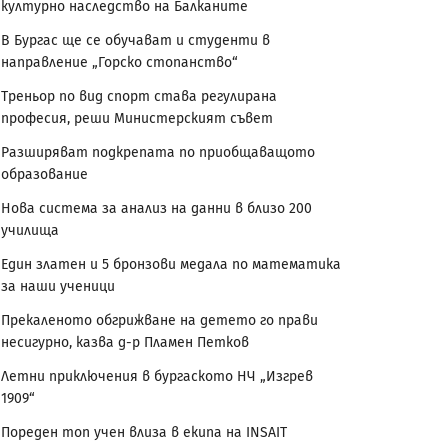
културно наследство на Балканите
В Бургас ще се обучават и студенти в
направление „Горско стопанство“
Треньор по вид спорт става регулирана
професия, реши Министерският съвет
Разширяват подкрепата по приобщаващото
образование
Нова система за анализ на данни в близо 200
училища
Един златен и 5 бронзови медала по математика
за наши ученици
Прекаленото обгрижване на детето го прави
несигурно, казва д-р Пламен Петков
Летни приключения в бургаското НЧ „Изгрев
1909“
Пореден топ учен влиза в екипа на INSAIT