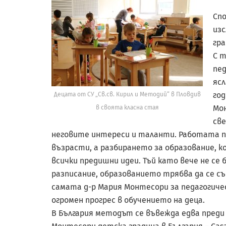
Спо
изс
гра
С т
пед
ясл
го
Децата от СУ „Св.св. Кирил и Методий“ в Пловдив
Мо
в своята класна стая
све
неговите интереси и таланти. Работата п
възрасти, а разбирането за образование, к
всички предишни идеи. Тъй като вече не се
разписание, образованието трябва да се с
самата д-р Мария Монтесори за педагогичес
огромен прогрес в обучението на деца.
В България методът се въвежда едва преди