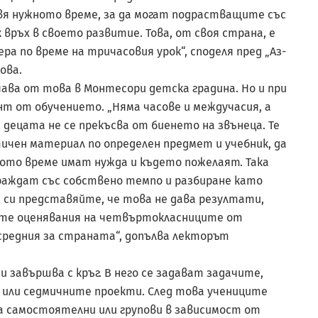
вя нужното време, за да могат подрастващите със
връх в своето развитие. Това, от своя страна, е
 по време на тричасовия урок“, споделя пред „Аз-
ова.
ава от това в Монтесори детска градина. Но и при
т от обучението. „Няма часове и междучасия, а
децата не се прекъсва от биенето на звънеца. Те
ичен материал по определен предмет и учебник, да
кото време имат нужда и където пожелаят. Така
аждат със собствено темпо и разбиране като
 си представяйте, че това не дава резултати,
те оценявания на четвъртокласниците от
средния за страната“, допълва лекторът
 завършва с кръг. В него се задават задачите,
или седмичните проекти. След това учениците
а самостоятелни или групови в зависимост от