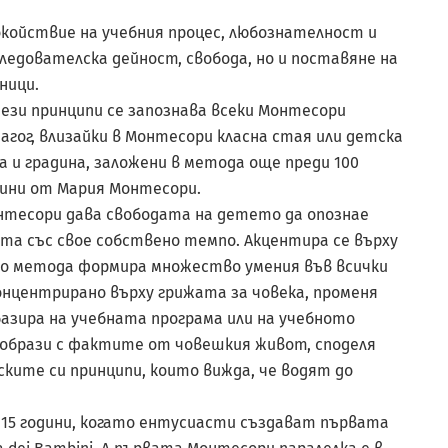
койствие на учебния процес, любознателност и
ледователска дейност, свобода, но и поставяне на
ници.
ези принципи се запознава всеки Монтесори
агог, влизайки в Монтесори класна стая или детска
а и градина, заложени в метода още преди 100
дини от Мария Монтесори.
нтесори дава свободата на детето да опознае
та със свое собствено темпо. Акцентира се върху
о метода формира множество умения във всички
онцентрирано върху грижата за човека, променя
 базира на учебната програма или на учебното
ъобрази с фактите от човешкия живот, споделя
ките си принципи, които вижда, че водят до
 15 години, когато ентусиасти създават първата