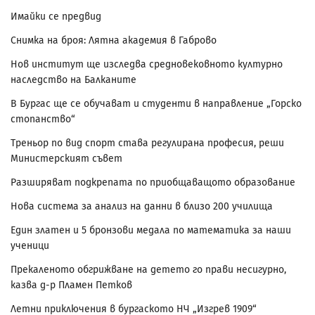
Имайки се предвид
Снимка на броя: Лятна академия в Габрово
Нов институт ще изследва средновековното културно
наследство на Балканите
В Бургас ще се обучават и студенти в направление „Горско
стопанство“
Треньор по вид спорт става регулирана професия, реши
Министерският съвет
Разширяват подкрепата по приобщаващото образование
Нова система за анализ на данни в близо 200 училища
Един златен и 5 бронзови медала по математика за наши
ученици
Прекаленото обгрижване на детето го прави несигурно,
казва д-р Пламен Петков
Летни приключения в бургаското НЧ „Изгрев 1909“