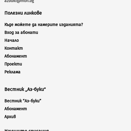
azbuki@mon.bg
Полезни линкове
Къде можете да намерите изданията?
Вход за абонати
Начало
Контакт
Абонамент
Проекти
Реклама
Вестник „Аз-буки”
Вестник “Аз-буки”
Абонамент
Архив