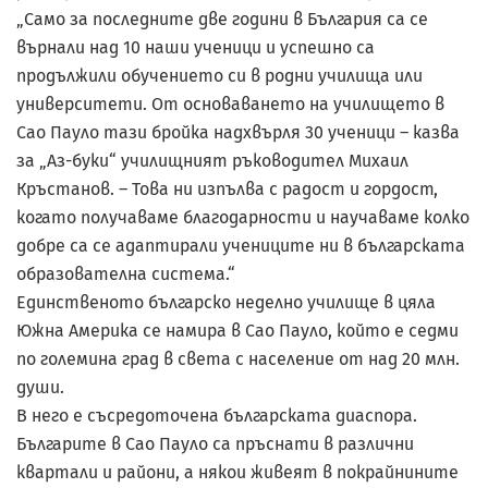
„Само за последните две години в България са се
върнали над 10 наши ученици и успешно са
продължили обучението си в родни училища или
университети. От основаването на училището в
Сао Пауло тази бройка надхвърля 30 ученици – казва
за „Аз-буки“ училищният ръководител Михаил
Кръстанов. – Това ни изпълва с радост и гордост,
когато получаваме благодарности и научаваме колко
добре са се адаптирали учениците ни в българската
образователна система.“
Единственото българско неделно училище в цяла
Южна Америка се намира в Сао Пауло, който е седми
по големина град в света с население от над 20 млн.
души.
В него е съсредоточена българската диаспора.
Българите в Сао Пауло са пръснати в различни
квартали и райони, а някои живеят в покрайнините