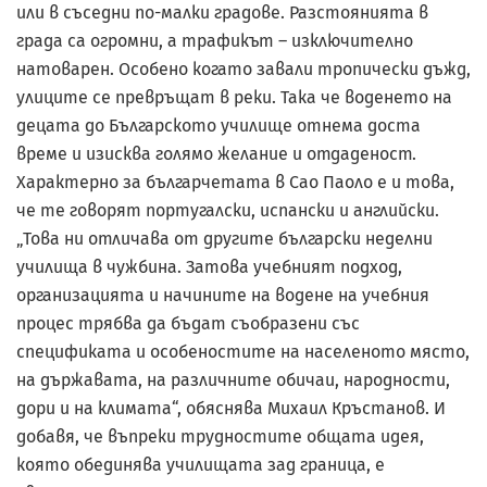
или в съседни по-малки градове. Разстоянията в
града са огромни, а трафикът – изключително
натоварен. Особено когато завали тропически дъжд,
улиците се превръщат в реки. Така че воденето на
децата до Българското училище отнема доста
време и изисква голямо желание и отдаденост.
Характерно за българчетата в Сао Паоло е и това,
че те говорят португалски, испански и английски.
„Това ни отличава от другите български неделни
училища в чужбина. Затова учебният подход,
организацията и начините на водене на учебния
процес трябва да бъдат съобразени със
спецификата и особеностите на населеното място,
на държавата, на различните обичаи, народности,
дори и на климата“, обяснява Михаил Кръстанов. И
добавя, че въпреки трудностите общата идея,
която обединява училищата зад граница, е