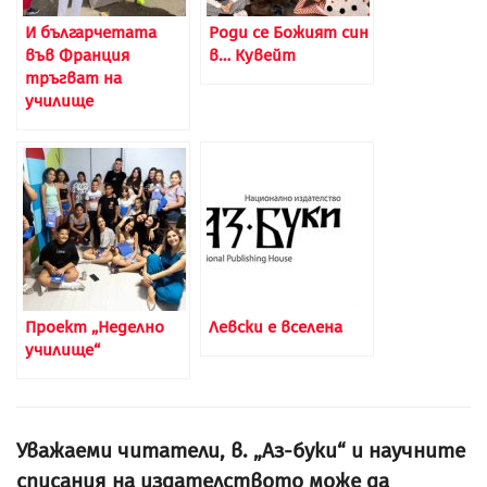
И българчетата
Роди се Божият син
във Франция
в… Кувейт
тръгват на
училище
Проект „Неделно
Левски е вселена
училище“
Уважаеми читатели, в. „Аз-буки“ и научните
списания на издателството може да