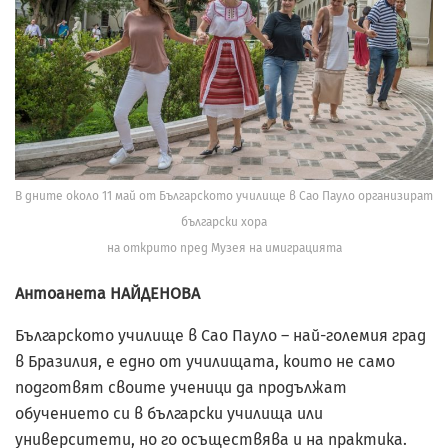
В дните около 11 май от Българското училище в Сао Пауло организират
български хора
на открито пред Музея на имиграцията
Антоанета НАЙДЕНОВА
Българското училище в Сао Пауло – най-големия град
в Бразилия, е едно от училищата, които не само
подготвят своите ученици да продължат
обучението си в български училища или
университети, но го осъществява и на практика.