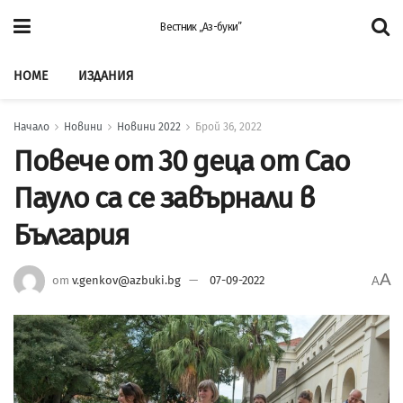
Вестник „Аз-буки”
HOME
ИЗДАНИЯ
Начало
Новини
Новини 2022
Брой 36, 2022
Повече от 30 деца от Сао
Пауло са се завърнали в
България
A
от
v.genkov@azbuki.bg
07-09-2022
A