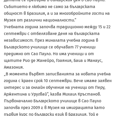
Събитието е любимо не само за българската
общност в Бразилия, а и за многобройните гости на
Музея от различни националности.“
Учебната година започва традиционно между 15 и 22
септември с отбелязване Деня на българската
независимост. През миналата учебна година в
Българското училище се обучават 77 ученици
предимно от Сао Пауло. Но има ученици и от
щатите Рио де Жанейро, Гоаяния, Баиа и Манаус,
Амазония.
„В момента вървят записванията за новата учебна
година с краен срок 10 септември. Вече имаме заявен
интерес и за онлайн обучение на ученици от Перу,
Аржентина и Уругвай“, казва Михаил Кръстанов.
Първоначално Българското училище в Сао Пауло
започва през 2009 г. в Музея на имиграцията като
първия курс по български език в Бразилия. Той е