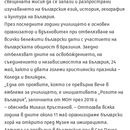
свещената мисия да се запази и разпространи
изучаването на българския език, история, география
и култура на България.
През последните години училището е основен
организатор и вдъхновител при отбелязване на
всички бележити български дати с участието на
българската общност в Бразилия. Заедно
отбелязват дните на освобождението, на
съединението и независимостта на България, 24
май, както и двата големи християнски празника –
Коледа и Великден.
„Една от проявите, която се превърна вече в
емблема за училището, е инициативата „Розите на
България“, започната от МОН през 2018 г.
– обяснява Михаил Кръстанов. – Оттогава всяка
година в дните около 11 май организираме български
хорà на открито пред Музея на имиграцията.
Датата се превърна в българския ден в Сао Пауло.