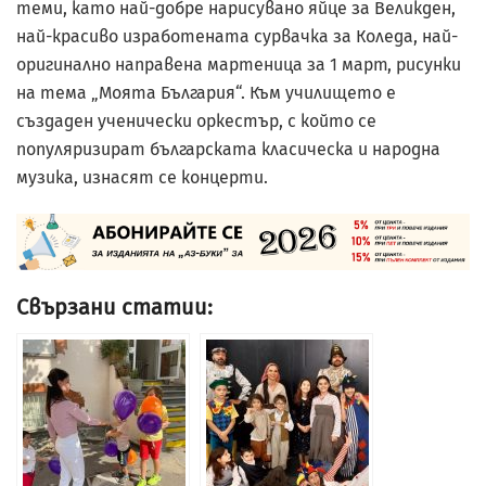
теми, като най-добре нарисувано яйце за Великден,
най-красиво изработената сурвачка за Коледа, най-
оригинално направена мартеница за 1 март, рисунки
на тема „Моята България“. Към училището е
създаден ученически оркестър, с който се
популяризират българската класическа и народна
музика, изнасят се концерти.
Свързани статии: