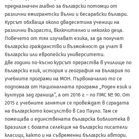
предназначен главно за български потомци от
различни емигрантски вълни и бесарабски българи.
Курсът обхваща около двадесетина ученици на
различни възрасти, включително и няколко деца.
Повечето от тях изучават езика, за да получат
българско гражданство и възможност да учат в
български или европейски университети.
Две години по-късно курсът прераства в училище по
български език, история и география на България по
учебните програми на МОН. Първоначално то се
подпомага от Националната програма „Роден език и
култура зад граница“, а от 2016 г. – по ПМС № 90. От
2015 г. учебните занятия се провеждат в сградата
на българското консулство в Сао Пауло. Там се
помещава и единствената българска библиотека в
Бразилия с богата селекция на български писатели
класици, както и на съвременни български автори.