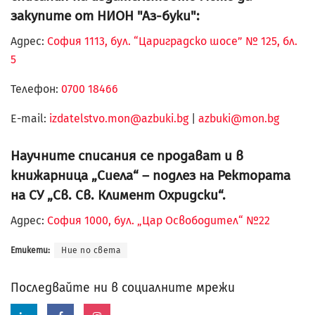
закупите от НИОН "Аз-буки":
Адрес:
София 1113, бул. “Цариградско шосе” № 125, бл.
5
Телефон:
0700 18466
Е-mail:
izdatelstvo.mon@azbuki.bg
|
azbuki@mon.bg
Научните списания се продават и в
книжарница „Сиела“ – подлез на Ректората
на СУ „Св. Св. Климент Охридски“.
Адрес:
София 1000, бул. „Цар Освободител“ №22
Етикети:
Ние по света
Последвайте ни в социалните мрежи