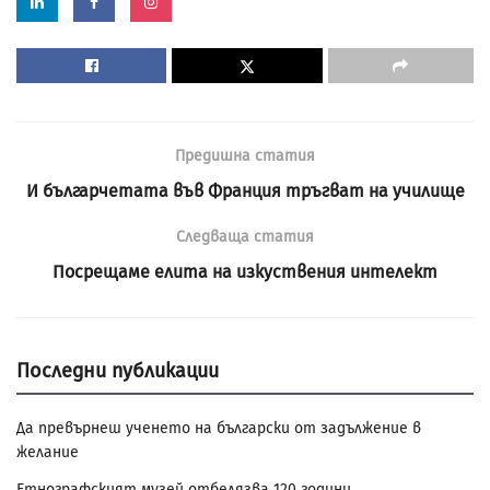
Предишна статия
И българчетата във Франция тръгват на училище
Следваща статия
Посрещаме елита на изкуствения интелект
Последни публикации
Да превърнеш ученето на български от задължение в
желание
Етнографският музей отбелязва 120 години