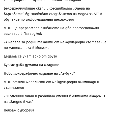
Белоградчишките скали и фестивалът „Опера на
върховете“ вдъхновяват създаването на модел за STEM
обучение по информационни технологии
МОН ще преразгледа сливането на две професионални
гимназии в Пазарджик
24 медала за родни таланти от международно състезание
по математика в Монголия
Децата се учат едно от друго
Бургас дава думата на младите
Ново монографично издание на „Аз-буки“
МОН отличи медалисти от международни олимпиади и
състезания
250 ученици учат и развиват умения в Лятната академия
на „Заедно в час“
Пейзаж с Двореца