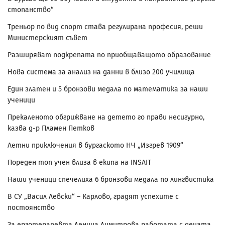
стопанство“
Треньор по вид спорт става регулирана професия, реши
Министерският съвет
Разширяват подкрепата по приобщаващото образование
Нова система за анализ на данни в близо 200 училища
Един златен и 5 бронзови медала по математика за наши
ученици
Прекаленото обгрижване на детето го прави несигурно,
казва д-р Пламен Петков
Летни приключения в бургаското НЧ „Изгрев 1909“
Пореден топ учен влиза в екипа на INSAIT
Наши ученици спечелиха 6 бронзови медала по лингвистика
В СУ „Васил Левски“ – Карлово, градят успехите с
постоянство
За ерготерапевта Деница Димитрова работата с децата