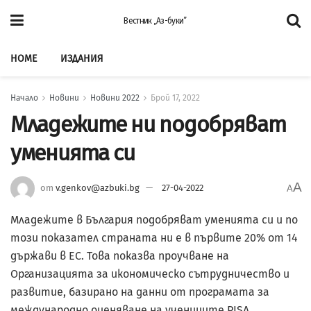
Вестник „Аз-буки”
HOME
ИЗДАНИЯ
Начало
Новини
Новини 2022
Брой 17, 2022
Младежите ни подобряват
уменията си
A
от
v.genkov@azbuki.bg
27-04-2022
A
Младежите в България подобряват уменията си и по
този показател страната ни е в първите 20% от 14
държави в ЕС. Това показва проучване на
Организацията за икономическо сътрудничество и
развитие, базирано на данни от програмата за
международно оценяване на учениците РISA,