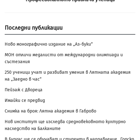
Последни публикации
Ново монографично издание на „Аз-буки“
МОН отличи медалисти от международни олимпиади и
състезания
250 ученици учат и развиват умения в Лятната академия
на „Заедно в час“
Пейзаж с Двореца
Имайки се предвид
Снимка на броя: Лятна академия в Габрово
Нов институт ще изследва средновековното културно
наследство на Балканите
В Бургас ще се обучават и студенти в направление „Горско