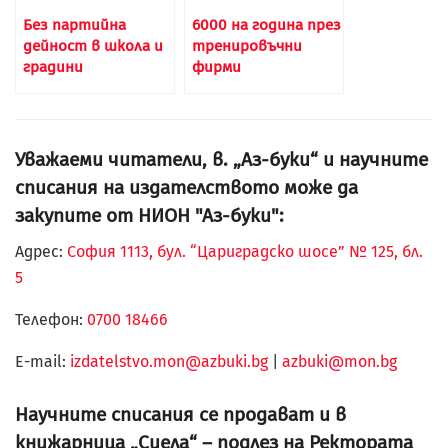
Без партийна
6000 на година през
дейност в школа и
тренировъчни
градини
фирми
Уважаеми читатели, в. „Аз-буки“ и научните
списания на издателството може да
закупите от НИОН "Аз-буки":
Адрес:
София 1113, бул. “Цариградско шосе” № 125, бл.
5
Телефон:
0700 18466
Е-mail:
izdatelstvo.mon@azbuki.bg
|
azbuki@mon.bg
Научните списания се продават и в
книжарница „Сиела“ – подлез на Ректората