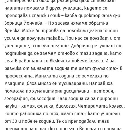
„Интересно би било да разберем дали се ползват
нашите помагала в други училища, където се
преподава испански език – казва директорката д-р
Зорница Йончева. – Но засега нямаме обратна
връзка. Може би трябва да положим целенасочени
усилия да получим такава. При нас се ползват и от
учениците, и от учителите. Добрият резултат ни
подтикна да се заемем отново с тази задача, като
сега в работата се включиха повече колеги. И за
разлика от миналата година те имат дълъг стаж в
професията. Миналата година се осмелиха по-
младите, бяха много ентусиазирани. Направиха
помагала по хуманитарни дисциплини – история,
география, философия. Тази година са за природни
науки – химия, физика, биология. Четиримата колеги,
които работиха по тях, имат стаж като учители
от 30 и повече години. Те са преподавали тези
предмети на испански и досега и веднага си пролича