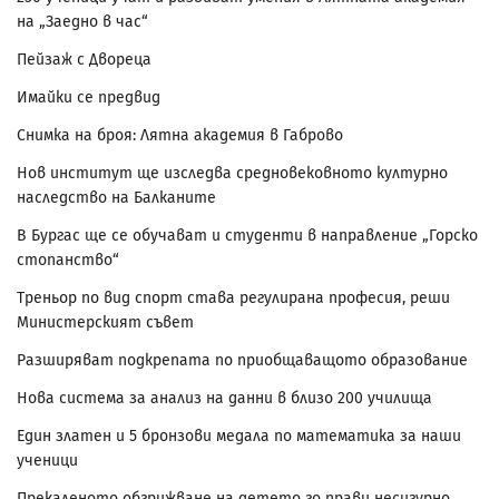
на „Заедно в час“
Пейзаж с Двореца
Имайки се предвид
Снимка на броя: Лятна академия в Габрово
Нов институт ще изследва средновековното културно
наследство на Балканите
В Бургас ще се обучават и студенти в направление „Горско
стопанство“
Треньор по вид спорт става регулирана професия, реши
Министерският съвет
Разширяват подкрепата по приобщаващото образование
Нова система за анализ на данни в близо 200 училища
Един златен и 5 бронзови медала по математика за наши
ученици
Прекаленото обгрижване на детето го прави несигурно,