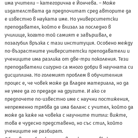
има учители – категорична е Йончева. – Може
издателствата да предпочитат сред авторите да
е известно в науката име. Но университетски
преподавател, който е влизал за последно в
училище, когато той самият е завършвал, е
позагубил връзка с тази институция. Особено между
по-възрастните университетски преподаватели и
учениците има разлика от две-три поколения. Тези
преподаватели сигурно са много добри в научната си
дисциплина. Но големият проблем в обучителния
процес е, че човек може да владее материала, но да
не умее да го предаде на другите. И ако се
предпочете по-известно име с научни постижения,
непременно трябва да има баланс с учител, който да
може да каже на човека с научните титли: вижте,
това е чудесно представено, но със стил, който
учениците не разбират.