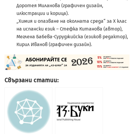
Доротея Миланова (графичен дизайн,
илюстрации и корица).
„Химия и опазване на околната среда“ за X клас
на испански език – Стефка Китанова (автор),
Меглена Бабева-Суруджийска (езиков редактор),
Кирил Иванов (графичен дизайн).
Свързани статии: