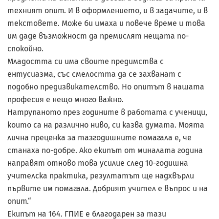
техният опит. И в оформлението, и в задачите, и в
текстовете. Може би имаха и повече време и това
им даде възможност да премислят нещата по-
спокойно.
Младостта си има своите предимства с
ентусиазма, със смелостта да се захванат с
подобно предизвикателство. Но опитът в нашата
професия е нещо много важно.
Натрупаното през годините в работата с ученици,
които са на различно ниво, си казва думата. Моята
лична преценка за тазгодишните помагала е, че
станаха по-добре. Ако екипът от миналата година
направят отново това усилие след 10-годишна
учителска практика, резултатът ще надхвърли
първите им помагала. Добрият учител е въпрос и на
опит.“
Екипът на 164. ГПИЕ е благодарен за тази