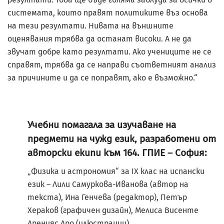
системата, които правят политиките въз основа
на тези резултати. Нивата на външните
оценявания трябва да останат високи. А не да
звучат добре като резултати. Ако учениците не се
справят, трябва да се направи съответният анализ
за причините и да се поправят, ако е възможно.“
Учебни помагала за изучаване на
предмети на чужд език, разработени от
авторски екипи към 164. ГПИЕ – София:
„Физика и астрономия“ за IX клас на испански
език – Лили Самуркова-Иванова (автор на
текста), Ина Генчева (редактор), Петър
Хераков (графичен дизайн), Мелиса Висенте
Аренияс Аро (илюстрации).