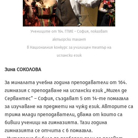
Учениците от 164. ГПИЕ – София, показват
актьорски талант
в Националния конкурс за училищен театър на
испански език
Зина СОКОЛОВА
За миналата учебна година преподаватели от 164.
гимназия с преподаване на испански език „Мигел де
Сервантес“ – София, създават 5 от 14-те помагала
за изучаване на предмети на чужд език. Авторите са
трима млади преподаватели, двама от които са
бивши ученици на гимназията. Тази година
гимназията се отчита с 6 помагала.