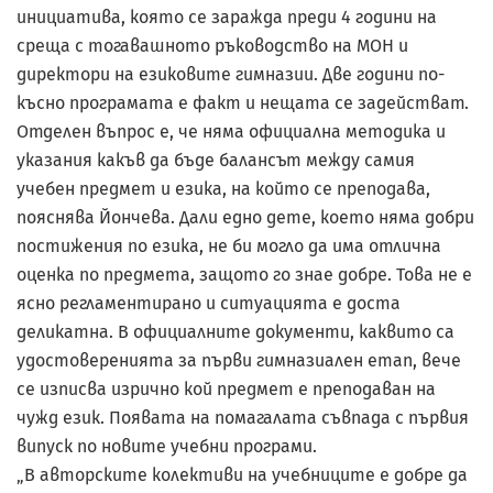
инициатива, която се заражда преди 4 години на
среща с тогавашното ръководство на МОН и
директори на езиковите гимназии. Две години по-
късно програмата е факт и нещата се задействат.
Отделен въпрос е, че няма официална методика и
указания какъв да бъде балансът между самия
учебен предмет и езика, на който се преподава,
пояснява Йончева. Дали едно дете, което няма добри
постижения по езика, не би могло да има отлична
оценка по предмета, защото го знае добре. Това не е
ясно регламентирано и ситуацията е доста
деликатна. В официалните документи, каквито са
удостоверенията за първи гимназиален етап, вече
се изписва изрично кой предмет е преподаван на
чужд език. Появата на помагалата съвпада с първия
випуск по новите учебни програми.
„В авторските колективи на учебниците е добре да