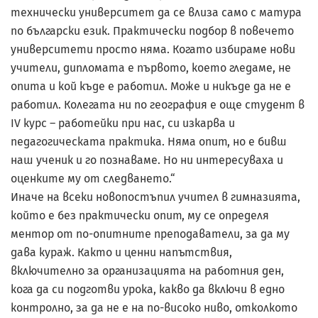
технически университет да се влиза само с матура
по български език. Практически подбор в повечето
университети просто няма. Когато избираме нови
учители, дипломата е първото, което гледаме, не
опита и кой къде е работил. Може и никъде да не е
работил. Колегата ни по география е още студент в
IV курс – работейки при нас, си изкарва и
педагогическата практика. Няма опит, но е бивш
наш ученик и го познаваме. Но ни интересуваха и
оценките му от следването.“
Иначе на всеки новопостъпил учител в гимназията,
който е без практически опит, му се определя
ментор от по-опитните преподаватели, за да му
дава кураж. Както и ценни напътствия,
включително за организацията на работния ден,
кога да си подготви урока, какво да включи в едно
контролно, за да не е на по-високо ниво, отколкото