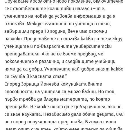
Обучаваме абсолютно ново поколение, включително
със съответните когнитивни нагласи – т.е.
умението на човек да усвоява информация и да я
използва. Между сегашните ни ученици и тези,
завършили преди 10 години, вече има огромни
разлики. Представете си тогава какви са те между
учениците и по-възрастните университетски
преподаватели. Ако не се вземе предвид, че
поколението е различно, и следващите учебници
няма да са добри. Учителите най-добре знаят какво
се случва в класната стая.“
Според Зорница Йончева комуникативните
способности на учителя са много важни. Но той
първо трябва да владее материята, по която
преподава. Не може някой да е добър учител, ако не
си знае науката. Независимо дали обича децата, или
не според популярната представа. В гимназията
имат опит с учител, който умее чудесно да общува