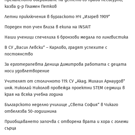
казва д-р Пламен Петков
Летни приключения в бургаското НЧ „Изгрев 1909“
Пореден топ учен влиза в екипа на INSAIT
Наши ученици спечелиха 6 бронзови медала по лингвистика
В СУ „Васил Левски“ – Карлово, градят успехите с
постоянство
За ерготерапевта Деница Димитрова работата с децата
носи удовлетворение
Учителят от столичното 119. СУ „Акад. Михаил Арнаудов“
инж. Николай Николов провежда проектни STEM седмици в
края на всяка учебна година
Българското неделно училище „Света София“ в Чикаго
отбелязва 50-годишнина
Приобщаването започва с отворена врата и хора с големи
сърца