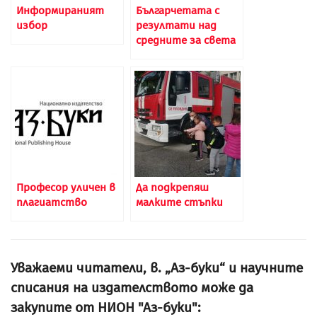
Информираният
Българчетата с
избор
резултати над
средните за света
Професор уличен в
Да подкрепяш
плагиатство
малките стъпки
Уважаеми читатели, в. „Аз-буки“ и научните
списания на издателството може да
закупите от НИОН "Аз-буки":