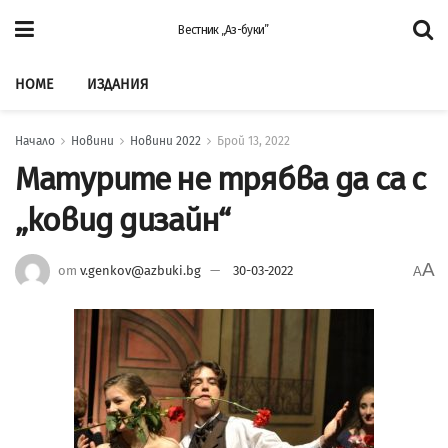
Вестник „Аз-буки”
HOME
ИЗДАНИЯ
Начало
Новини
Новини 2022
Брой 13, 2022
Матурите не трябва да са с
„ковид дизайн“
A
от
v.genkov@azbuki.bg
30-03-2022
A