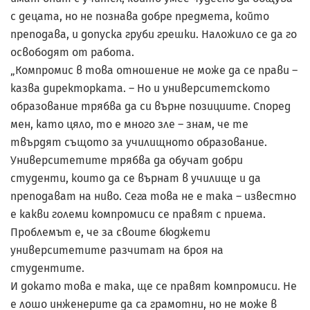
с децата, но не познава добре предмета, който
преподава, и допуска груби грешки. Наложило се да го
освободят от работа.
„Компромис в това отношение не може да се прави –
казва директорката. – Но и университетското
образование трябва да си върне позициите. Според
мен, като цяло, то е много зле – знам, че те
твърдят същото за училищното образование.
Университетите трябва да обучат добри
студенти, които да се върнат в училище и да
преподават на ниво. Сега това не е така – известно
е какви големи компромиси се правят с приема.
Проблемът е, че за своите бюджети
университетите разчитат на броя на
студентите.
И докато това е така, ще се правят компромиси. Не
е лошо инженерите да са грамотни, но не може в