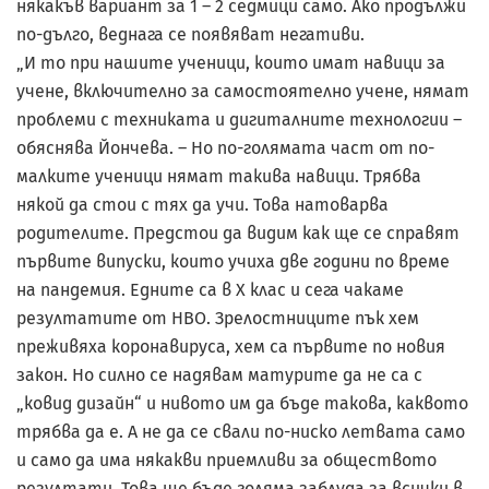
някакъв вариант за 1 – 2 седмици само. Ако продължи
по-дълго, веднага се появяват негативи.
„И то при нашите ученици, които имат навици за
учене, включително за самостоятелно учене, нямат
проблеми с техниката и дигиталните технологии –
обяснява Йончева. – Но по-голямата част от по-
малките ученици нямат такива навици. Трябва
някой да стои с тях да учи. Това натоварва
родителите. Предстои да видим как ще се справят
първите випуски, които учиха две години по време
на пандемия. Едните са в Х клас и сега чакаме
резултатите от НВО. Зрелостниците пък хем
преживяха коронавируса, хем са първите по новия
закон. Но силно се надявам матурите да не са с
„ковид дизайн“ и нивото им да бъде такова, каквото
трябва да е. А не да се свали по-ниско летвата само
и само да има някакви приемливи за обществото
резултати. Това ще бъде голяма заблуда за всички в