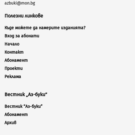
azbuki@mon.bg
Полезни линкове
Къде можете да намерите изданията?
Вход за абонати
Начало
Контакт
Абонамент
Проекти
Реклама
Вестник „Аз-буки”
Вестник “Аз-буки”
Абонамент
Архив