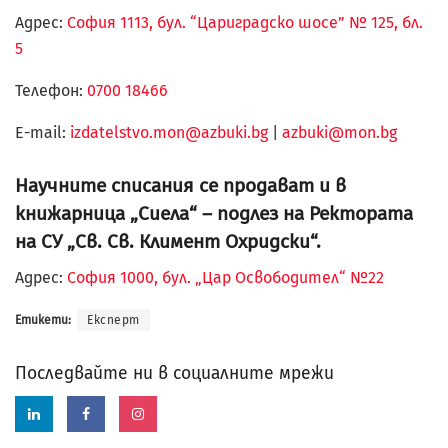
Адрес:
София 1113, бул. “Цариградско шосе” № 125, бл.
5
Телефон:
0700 18466
Е-mail:
izdatelstvo.mon@azbuki.bg
|
azbuki@mon.bg
Научните списания се продават и в
книжарница „Сиела“ – подлез на Ректората
на СУ „Св. Св. Климент Охридски“.
Адрес:
София 1000, бул. „Цар Освободител“ №22
Етикети:
Експерт
Последвайте ни в социалните мрежи