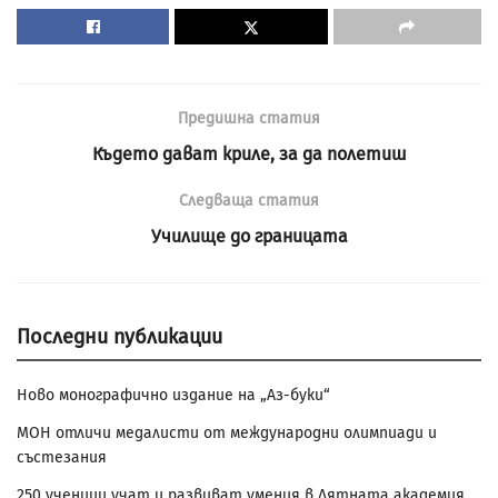
Предишна статия
Където дават криле, за да полетиш
Следваща статия
Училище до границата
Последни публикации
Ново монографично издание на „Аз-буки“
МОН отличи медалисти от международни олимпиади и
състезания
250 ученици учат и развиват умения в Лятната академия