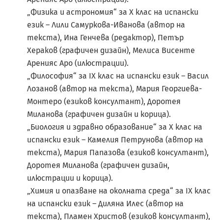
„Физика и астрономия“ за X клас на испански
език – Лили Самуркова-Иванова (автор на
текста), Ина Генчева (редактор), Петър
Хераков (графичен дизайн), Мелиса Висенте
Аренияс Аро (илюстрации).
„Философия“ за IX клас на испански език – Васил
Лозанов (автор на текста), Мария Георгиева-
Монтеро (езиков консултант), Доротея
Миланова (графичен дизайн и корица).
„Биология и здравно образование“ за X клас на
испански език – Камелия Петрунова (автор на
текста), Мария Папазова (езиков консултант),
Доротея Миланова (графичен дизайн,
илюстрации и корица).
„Химия и опазване на околната среда“ за IX клас
на испански език – Диляна Илес (автор на
текста), Пламен Христов (езиков консултант),