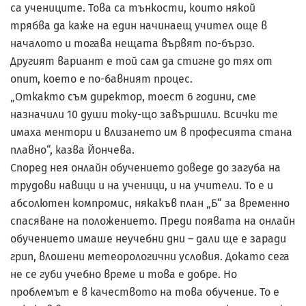
са учениците. Това са тънкости, които някой
трябва да каже на един начинаещ учител още в
началото и тогава нещата вървят по-бързо.
Другият вариант е той сам да стигне до тях от
опит, което е по-бавният процес.
„Откакто съм директор, тоест 6 години, сме
назначили 10 души току-що завършили. Всички те
имаха ментори и влизането им в професията стана
плавно“, казва Йончева.
Според нея онлайн обучението доведе до загуба на
трудови навици и на ученици, и на учители. То е и
абсолютен компромис, някакъв план „Б“ за временно
спасяване на положението. Преди появата на онлайн
обучението имаше неучебни дни – дали ще е заради
грип, влошени метеорологични условия. Докато сега
не се губи учебно време и това е добре. Но
проблемът е в качеството на това обучение. То е