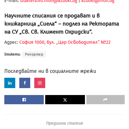
Е-mail:
izdatelstvo.mon@azbuki.bg
|
azbuki@mon.bg
Научните списания се продават и в
книжарница „Сиела“ – подлез на Ректората
на СУ „Св. Св. Климент Охридски“.
Адрес:
София 1000, бул. „Цар Освободител“ №22
Етикети:
Репортер
Последвайте ни в социалните мрежи
Предишна статия