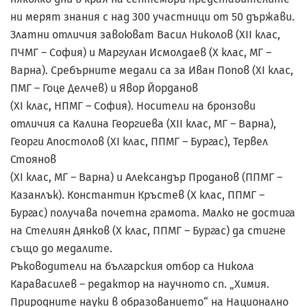
ни мерят знания с над 300 участници от 50 държави.
Златни отличия завоюват Васил Николов (XII клас,
ПЧМГ – София) и Маргулан Исмолдаев (X клас, МГ –
Варна). Сребърните медали са за Иван Попов (XI клас,
ПМГ – Гоце Делчев) и Явор Йорданов
(XI клас, НПМГ – София). Носители на бронзови
отличия са Калина Георгиева (XII клас, МГ – Варна),
Георги Апостолов (XI клас, ППМГ – Бургас), Тервел
Стоянов
(XI клас, МГ – Варна) и Александър Проданов (ППМГ –
Казанлък). Константин Кръстев (X клас, ППМГ –
Бургас) получава почетна грамота. Малко не достига
на Стелиян Дянков (X клас, ППМГ – Бургас) да стигне
също до медалите.
Ръководители на българския отбор са Никола
Каравасилев – редактор на научното сп. „Химия.
Природните науки в образованието“ на Национално