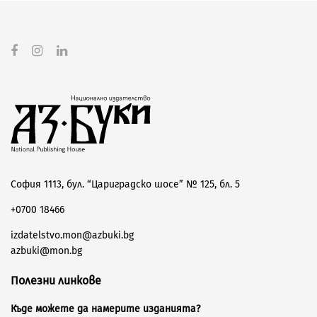
София 1113, бул. “Цариградско шосе” № 125, бл. 5
+0700 18466
izdatelstvo.mon@azbuki.bg
azbuki@mon.bg
Полезни линкове
Къде можете да намерите изданията?