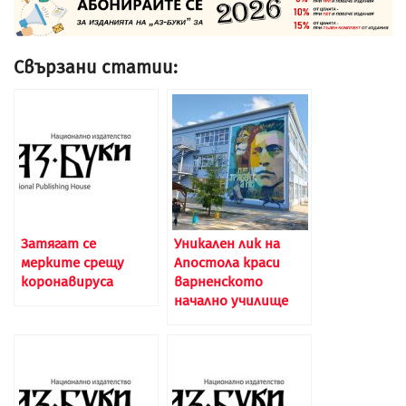
Свързани статии:
Затягат се
Уникален лик на
мерките срещу
Апостола краси
коронавируса
варненското
начално училище