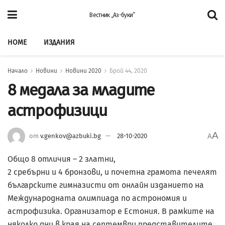
Вестник „Аз-буки”
HOME
ИЗДАНИЯ
Начало
Новини
Новини 2020
Брой 44, 2020
8 медала за младите
астрофизици
A
от
v.genkov@azbuki.bg
28-10-2020
A
Общо 8 отличия – 2 златни,
2 сребърни и 4 бронзови, и почетна грамота печелят
българските гимназисти от онлайн изданието на
Международната олимпиада по астрономия и
астрофизика. Организатор е Естония. В рамките на
няколко дни в края на септември представителите