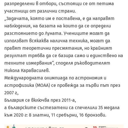
разпределени в отбори, състоящи се от петима
участници от различни страни.
„Задачата, която им е поставена, е да направят
наблюдения, на базата на които да се определи
разстоянието до Луната. Учениците могат да
използват всякаква налична техника, могат да
правят теоретични пресмятания, но крайният
резултат трябва да се базира само и единствено на
техните измервания“, споделя ръководителят
Никола Каравасилев.
Международната олимпиада по астрономия и
астрофизика (МОАА) се провежда за първи път през
2007 г.,
България се включва през 2011-а,
а българските състезатели са спечелили 35 медала
към 2020 г: 8 златни, 11 сребърни, 16 бронзови.