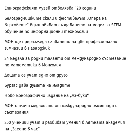
Етнографският музей отбелязва 120 години
Белоградчишките скали и фестивалът „Опера на
върховете“ вдъхновяват създаването на модел за STEM
обучение по информационни технологии
МОН ще преразгледа сливането на две професионални
гимназии в Пазарджик
24 медала за родни таланти от международно състезание
по математика в Монголия
Децата се учат едно от друго
Бургас дава думата на младите
Ново монографично издание на „Аз-буки“
МОН отличи медалисти от международни олимпиади и
състезания
250 ученици учат и развиват умения в Лятната академия
на „Заедно в час“