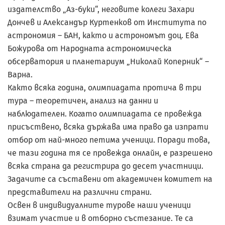
издателство „Аз-буки“, неговите колеги Захари
Дончев и Александър Куртенков от Института по
астрономия – БАН, както и астрономът доц. Ева
Божурова от Народната астрономическа
обсерватория и планетариум „Николай Коперник“ –
Варна.
Както всяка година, олимпиадата протича в три
тура – теоретичен, анализ на данни и
наблюдателен. Когато олимпиадата се провежда
присъствено, всяка държава има право да изпрати
отбор от най-много петима ученици. Поради това,
че тази година тя се провежда онлайн, е разрешено
всяка страна да регистрира до десет участници.
Задачите са съставени от академичен комитет на
представители на различни страни.
Освен в индивидуалните турове наши ученици
взимат участие и в отборно състезание. Те са