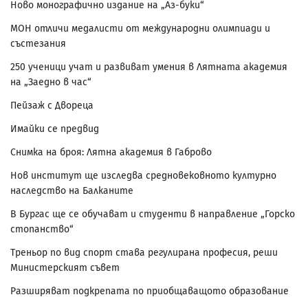
Ново монографично издание на „Аз-буки“
МОН отличи медалисти от международни олимпиади и
състезания
250 ученици учат и развиват умения в Лятната академия
на „Заедно в час“
Пейзаж с Двореца
Имайки се предвид
Снимка на броя: Лятна академия в Габрово
Нов институт ще изследва средновековното културно
наследство на Балканите
В Бургас ще се обучават и студенти в направление „Горско
стопанство“
Треньор по вид спорт става регулирана професия, реши
Министерският съвет
Разширяват подкрепата по приобщаващото образование