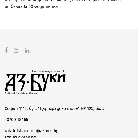
отбелязва 50-годишнина
София 1113, бул. “Цариградско шосе” № 125, бл. 5
+0700 18466
izdatelstvo.mon@azbuki.bg
azbuki@mon.bg