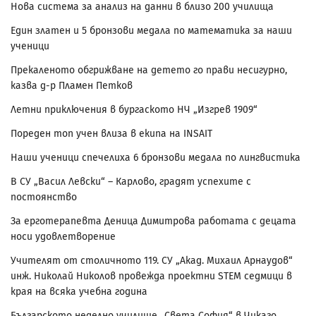
Нова система за анализ на данни в близо 200 училища
Един златен и 5 бронзови медала по математика за наши
ученици
Прекаленото обгрижване на детето го прави несигурно,
казва д-р Пламен Петков
Летни приключения в бургаското НЧ „Изгрев 1909“
Пореден топ учен влиза в екипа на INSAIT
Наши ученици спечелиха 6 бронзови медала по лингвистика
В СУ „Васил Левски“ – Карлово, градят успехите с
постоянство
За ерготерапевта Деница Димитрова работата с децата
носи удовлетворение
Учителят от столичното 119. СУ „Акад. Михаил Арнаудов“
инж. Николай Николов провежда проектни STEM седмици в
края на всяка учебна година
Българското неделно училище „Света София“ в Чикаго