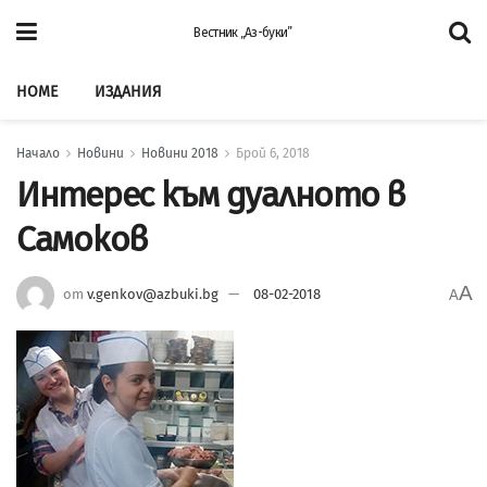
Вестник „Аз-буки”
HOME
ИЗДАНИЯ
Начало
Новини
Новини 2018
Брой 6, 2018
Интерес към дуалното в
Самоков
A
от
v.genkov@azbuki.bg
08-02-2018
A