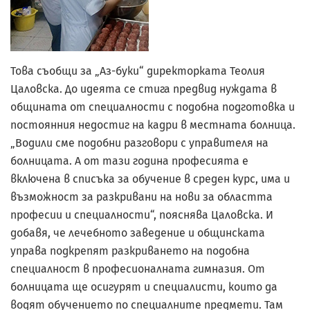
Това съобщи за „Аз-буки“ директорката Теолия
Цаловска. До идеята се стига предвид нуждата в
общината от специалности с подобна подготовка и
постоянния недостиг на кадри в местната болница.
„Водили сме подобни разговори с управителя на
болницата. А от тази година професията е
включена в списъка за обучение в среден курс, има и
възможност за разкривани на нови за областта
професии и специалности“, пояснява Цаловска. И
добавя, че лечебното заведение и общинската
управа подкрепят разкриването на подобна
специалност в професионалната гимназия. От
болницата ще осигурят и специалисти, които да
водят обучението по специалните предмети. Там