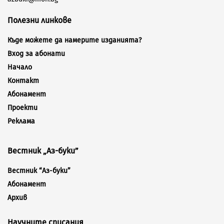
Полезни линкове
Къде можете да намерите изданията?
Вход за абонати
Начало
Контакт
Абонамент
Проекти
Реклама
Вестник „Аз-буки”
Вестник “Аз-буки”
Абонамент
Архив
Научните списания