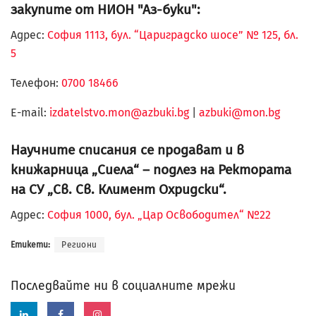
закупите от НИОН "Аз-буки":
Адрес:
София 1113, бул. “Цариградско шосе” № 125, бл.
5
Телефон:
0700 18466
Е-mail:
izdatelstvo.mon@azbuki.bg
|
azbuki@mon.bg
Научните списания се продават и в
книжарница „Сиела“ – подлез на Ректората
на СУ „Св. Св. Климент Охридски“.
Адрес:
София 1000, бул. „Цар Освободител“ №22
Етикети:
Региони
Последвайте ни в социалните мрежи