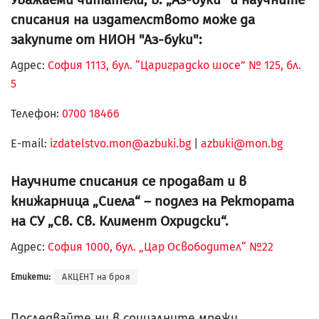
списания на издателството може да
закупите от НИОН "Аз-буки":
Адрес:
София 1113, бул. “Цариградско шосе” № 125, бл.
5
Телефон:
0700 18466
Е-mail:
izdatelstvo.mon@azbuki.bg
|
azbuki@mon.bg
Научните списания се продават и в
книжарница „Сиела“ – подлез на Ректората
на СУ „Св. Св. Климент Охридски“.
Адрес:
София 1000, бул. „Цар Освободител“ №22
Етикети:
АКЦЕНТ на броя
Последвайте ни в социалните мрежи