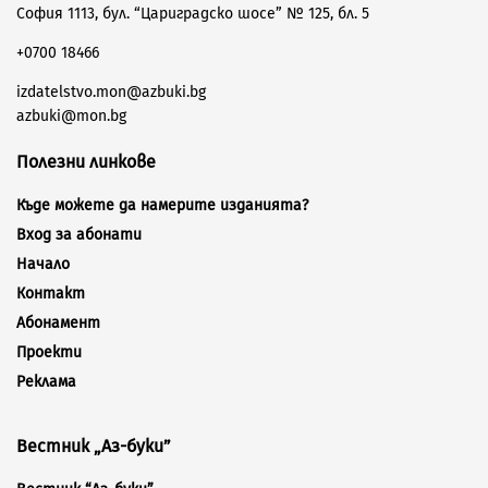
София 1113, бул. “Цариградско шосе” № 125, бл. 5
+0700 18466
izdatelstvo.mon@azbuki.bg
azbuki@mon.bg
Полезни линкове
Къде можете да намерите изданията?
Вход за абонати
Начало
Контакт
Абонамент
Проекти
Реклама
Вестник „Аз-буки”