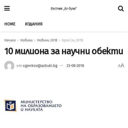
Вестник „Аз-буки”
HOME
ИЗДАНИЯ
Начало
Новини
Новини 2018
Брой 34, 2018
10 милиона за научни обекти
A
от
v.genkov@azbuki.bg
23-08-2018
A