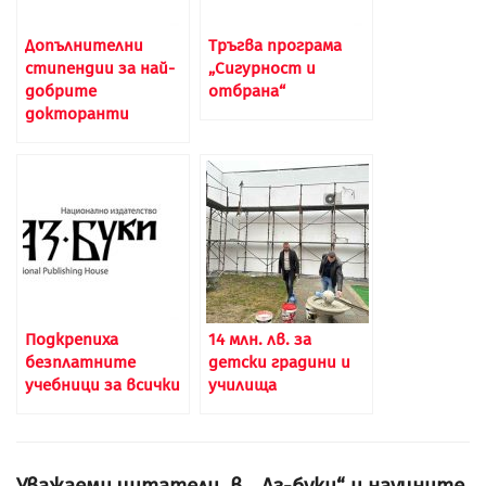
Допълнителни
Тръгва програма
стипендии за най-
„Сигурност и
добрите
отбрана“
докторанти
Подкрепиха
14 млн. лв. за
безплатните
детски градини и
учебници за всички
училища
Уважаеми читатели, в. „Аз-буки“ и научните