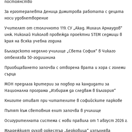
постоянство
За ерготерапевта Деница Димитрова работата с децата
носи удовлетворение
Учителят от столичното 119. СУ „Акад. Михаил Арнаудов“
инж. Николай Николов провежда проектни STEM седмици в
края на всяка учебна година
Българското неделно училище „Света София“ в Чикаго
отбелязва 50-годишнина
Приобщаването започва с отворена врата и хора с големи
сърца
МОН предлага критерии за подбор на кандидати за
Национална програма „Избирам да следвам в България“
Книгите отиват при читателите в софийските паркове
Пътят към световния елит започва в училище
Осигурителната система с нови правила от 1 август 2026 г.
Младежкият духов оркестър „Берковица“ изпълнява