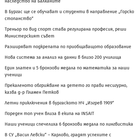
наследство на Балканите
В Бургас ще се обучават и студенти в направление „Горско
стопанство“
Треньор по вид спорт става регулирана професия, реши
Министерският съвет
Разширяват подкрепата по приобщаващото образование
Нова система за анализ на данни в близо 200 училища
Един златен и 5 бронзови медала по математика за наши
ученици
Прекаленото обгрижване на детето го прави несигурно,
казва д-р Пламен Петков
Летни приключения в бургаското НЧ „Изгрев 1909“
Пореден топ учен влиза в екипа на INSAIT
Наши ученици спечелиха 6 бронзови медала по лингвистика
В СУ „Васил Левски“ – Карлово, градят успехите с