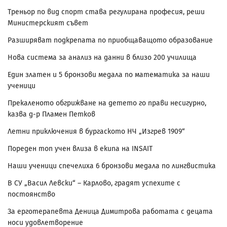
Треньор по вид спорт става регулирана професия, реши
Министерският съвет
Разширяват подкрепата по приобщаващото образование
Нова система за анализ на данни в близо 200 училища
Един златен и 5 бронзови медала по математика за наши
ученици
Прекаленото обгрижване на детето го прави несигурно,
казва д-р Пламен Петков
Летни приключения в бургаското НЧ „Изгрев 1909“
Пореден топ учен влиза в екипа на INSAIT
Наши ученици спечелиха 6 бронзови медала по лингвистика
В СУ „Васил Левски“ – Карлово, градят успехите с
постоянство
За ерготерапевта Деница Димитрова работата с децата
носи удовлетворение