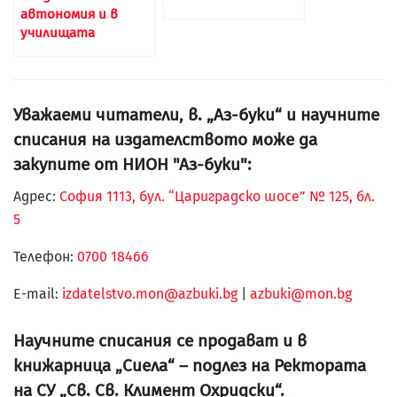
автономия и в
училищата
Уважаеми читатели, в. „Аз-буки“ и научните
списания на издателството може да
закупите от НИОН "Аз-буки":
Адрес:
София 1113, бул. “Цариградско шосе” № 125, бл.
5
Телефон:
0700 18466
Е-mail:
izdatelstvo.mon@azbuki.bg
|
azbuki@mon.bg
Научните списания се продават и в
книжарница „Сиела“ – подлез на Ректората
на СУ „Св. Св. Климент Охридски“.