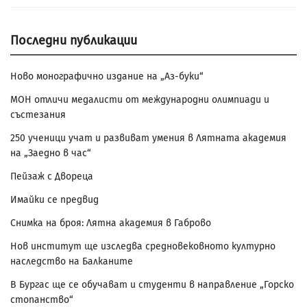
Последни публикации
Ново монографично издание на „Аз-буки“
МОН отличи медалисти от международни олимпиади и
състезания
250 ученици учат и развиват умения в Лятната академия
на „Заедно в час“
Пейзаж с Двореца
Имайки се предвид
Снимка на броя: Лятна академия в Габрово
Нов институт ще изследва средновековното културно
наследство на Балканите
В Бургас ще се обучават и студенти в направление „Горско
стопанство“